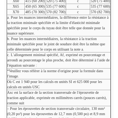
X60
415 (60 200)
520 (75 400)
c
520 (75 400)
X65
450 (65 300)
535 (77 600)
c
535 (77 600)
X70
485 (70 300)
570 (82 700)
c
570 (82 700)
a. Pour les nuances intermédiaires, la différence entre la résistance à
la traction minimale spécifiée et la limite d'élasticité minimale
spécifiée pour le corps du tuyau doit être telle que donnée pour la
nuance supérieure.
b. Pour les nuances intermédiaires, la résistance à la traction
minimale spécifiée pour le joint de soudure doit être la même que
celle déterminée pour le corps en utilisant la note a.
c. L'allongement minimal spécifié, Af, exprimé en pourcentage et
arrondi au pourcentage le plus proche, doit être déterminé à l'aide de
l'équation suivante :
*Veuillez vous référer à la norme d'origine pour la formule dans
l'image.
Où C est 1 940 pour les calculs en unités SI et 625 000 pour les
calculs en unités USC
Axc
est la surface de la section transversale de l'éprouvette de
traction applicable, exprimée en millimètres carrés (pouces carrés),
comme suit
– Pour les éprouvettes de section transversale circulaire, 130 mm²
(0,20 po²) pour les éprouvettes de 12,7 mm (0,500 po) et 8,9 mm