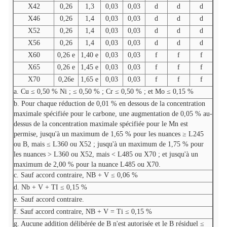
X42
0,26
1,3
0,03
0,03
d
d
d
X46
0,26
1,4
0,03
0,03
d
d
d
X52
0,26
1,4
0,03
0,03
d
d
d
X56
0,26
1,4
0,03
0,03
d
d
d
X60
0,26 e
1,40 e
0,03
0,03
f
f
f
X65
0,26 e
1,45 e
0,03
0,03
f
f
f
X70
0,26e
1,65 e
0,03
0,03
f
f
f
a. Cu ≤ 0,50 % Ni ; ≤ 0,50 % ; Cr ≤ 0,50 % ; et Mo ≤ 0,15 %
b. Pour chaque réduction de 0,01 % en dessous de la concentration
maximale spécifiée pour le carbone, une augmentation de 0,05 % au-
dessus de la concentration maximale spécifiée pour le Mn est
permise, jusqu'à un maximum de 1,65 % pour les nuances ≥ L245
ou B, mais ≤ L360 ou X52 ; jusqu'à un maximum de 1,75 % pour
les nuances > L360 ou X52, mais < L485 ou X70 ; et jusqu'à un
maximum de 2,00 % pour la nuance L485 ou X70.
c. Sauf accord contraire, NB + V ≤ 0,06 %
d. Nb + V + TI ≤ 0,15 %
e. Sauf accord contraire.
f. Sauf accord contraire, NB + V = Ti ≤ 0,15 %
g. Aucune addition délibérée de B n'est autorisée et le B résiduel ≤