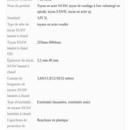
Nom du produit:
Tuyau en acier SSAW, tuyau de soudage à l'arc submergé en
spirale, tuyau SAWH, tuyau en acier sp
Standard:
API 5L
Type de tube de
tuyaux en acier soudés
tuyau SSAW
laminé à chaud:
Tuyau SSAW
219mm-4064mm
laminé à chaud
OD:
Épaisseur du tuyau
3,2 mm-40 mm
SSAW laminé à
chaud:
Gamme de
5,8/6/11,8/12/18/32 mètres
longueurs de
tuyaux SSAW
laminés à chaud:
Type d'extrémités
Extrémités biseautées, extrémités unies
de tuyaux SSAW
laminées à chaud:
Capuchons de
Bouchons en plastique
protection de