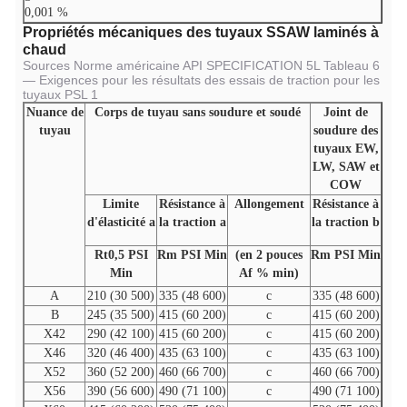
0,001 %
Propriétés mécaniques des tuyaux SSAW laminés à
chaud
Sources Norme américaine API SPECIFICATION 5L Tableau 6
— Exigences pour les résultats des essais de traction pour les
tuyaux PSL 1
Nuance de
Corps de tuyau sans soudure et soudé
Joint de
tuyau
soudure des
tuyaux EW,
LW, SAW et
COW
Limite
Résistance à
Allongement
Résistance à
d'élasticité a
la traction a
la traction b
Rt0,5 PSI
Rm PSI Min
(en 2 pouces
Rm PSI Min
Min
Af % min)
A
210 (30 500)
335 (48 600)
c
335 (48 600)
B
245 (35 500)
415 (60 200)
c
415 (60 200)
X42
290 (42 100)
415 (60 200)
c
415 (60 200)
X46
320 (46 400)
435 (63 100)
c
435 (63 100)
X52
360 (52 200)
460 (66 700)
c
460 (66 700)
X56
390 (56 600)
490 (71 100)
c
490 (71 100)