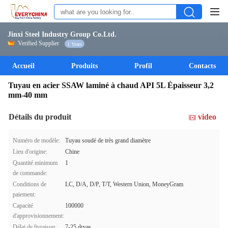
Jinxi Steel Industry Group Co.Ltd.
Verified Supplier
1 Years
Accueil
Produits
Profil
Contacts
Tuyau en acier SSAW laminé à chaud API 5L Épaisseur 3,2
mm-40 mm
Détails du produit
video
Numéro de modèle:
Tuyau soudé de très grand diamètre
Lieu d'origine:
Chine
Quantité minimum
1
de commande:
Conditions de
LC, D/A, D/P, T/T, Western Union, MoneyGram
paiement:
Capacité
100000
d'approvisionnement:
Délai de livraison:
7-25 dryas