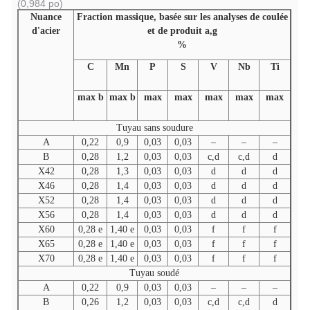
(0,984 po)
Nuance
Fraction massique,
basée sur les analyses de coulée
d'acier
et de produit a,g
%
C
Mn
P
S
V
Nb
Ti
max b
max b
max
max
max
max
max
Tuyau sans soudure
A
0,22
0,9
0,03
0,03
–
–
–
B
0,28
1,2
0,03
0,03
c,d
c,d
d
X42
0,28
1,3
0,03
0,03
d
d
d
X46
0,28
1,4
0,03
0,03
d
d
d
X52
0,28
1,4
0,03
0,03
d
d
d
X56
0,28
1,4
0,03
0,03
d
d
d
X60
0,28 e
1,40 e
0,03
0,03
f
f
f
X65
0,28 e
1,40 e
0,03
0,03
f
f
f
X70
0,28 e
1,40 e
0,03
0,03
f
f
f
Tuyau soudé
A
0,22
0,9
0,03
0,03
–
–
–
B
0,26
1,2
0,03
0,03
c,d
c,d
d