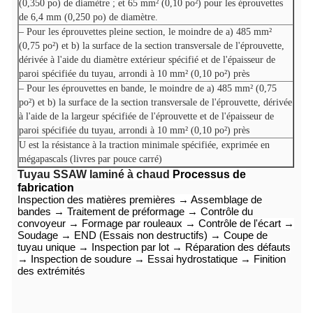
(0,350 po) de diamètre ; et 65 mm² (0,10 po²) pour les éprouvettes
de 6,4 mm (0,250 po) de diamètre.
– Pour les éprouvettes pleine section, le moindre de a) 485 mm²
(0,75 po²) et b) la surface de la section transversale de l'éprouvette,
dérivée à l'aide du diamètre extérieur spécifié et de l'épaisseur de
paroi spécifiée du tuyau, arrondi à 10 mm² (0,10 po²) près
– Pour les éprouvettes en bande, le moindre de a) 485 mm² (0,75
po²) et b) la surface de la section transversale de l'éprouvette, dérivée
à l'aide de la largeur spécifiée de l'éprouvette et de l'épaisseur de
paroi spécifiée du tuyau, arrondi à 10 mm² (0,10 po²) près
U est la résistance à la traction minimale spécifiée, exprimée en
mégapascals (livres par pouce carré)
Tuyau SSAW laminé à chaud
Processus de
fabrication
Inspection des matières premières → Assemblage de
bandes → Traitement de préformage → Contrôle du
convoyeur → Formage par rouleaux → Contrôle de l'écart →
Soudage → END (Essais non destructifs) → Coupe de
tuyau unique → Inspection par lot → Réparation des défauts
→ Inspection de soudure → Essai hydrostatique → Finition
des extrémités