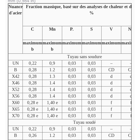
mm (0,984 in)
Nuance
Fraction massique,
basé sur des analyses de chaleur et de pr
d'acier
%
C
Mn
P.
S
V
Nb
maximum
maximum
maximum
maximum
maximum
maximu
b
b
Tuyau sans soudure
UN
0,22
0,9
0,03
0,03
–
–
B
0,28
1.2
0,03
0,03
CD
CD
X42
0,28
1.3
0,03
0,03
d
d
X46
0,28
1.4
0,03
0,03
d
d
X52
0,28
1.4
0,03
0,03
d
d
X56
0,28
1.4
0,03
0,03
d
d
X60
0,28 e
1,40 e
0,03
0,03
f
f
X65
0,28 e
1,40 e
0,03
0,03
f
f
X70
0,28 e
1,40 e
0,03
0,03
f
f
Tuyau soudé
UN
0,22
0,9
0,03
0,03
–
–
B
0,26
1.2
0,03
0,03
CD
CD