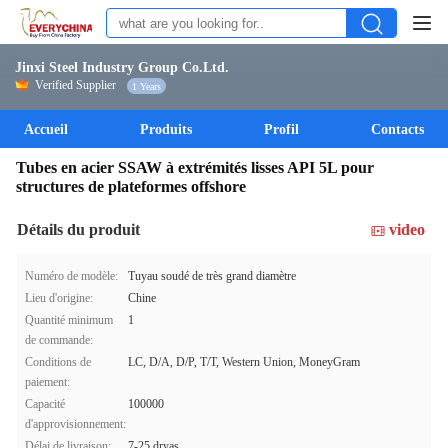
Jinxi Steel Industry Group Co.Ltd.
Verified Supplier
1 Years
Accueil
Produits
Profil
Contacts
Tubes en acier SSAW à extrémités lisses API 5L pour
structures de plateformes offshore
Détails du produit
video
Numéro de modèle:
Tuyau soudé de très grand diamètre
Lieu d'origine:
Chine
Quantité minimum
1
de commande:
Conditions de
LC, D/A, D/P, T/T, Western Union, MoneyGram
paiement:
Capacité
100000
d'approvisionnement:
Délai de livraison:
7-25 dryas