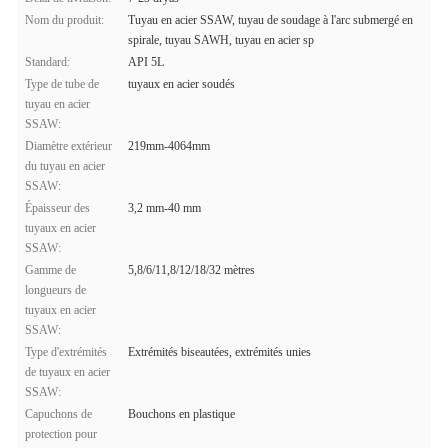
Nom du produit:
Tuyau en acier SSAW, tuyau de soudage à l'arc submergé en
spirale, tuyau SAWH, tuyau en acier sp
Standard:
API 5L
Type de tube de
tuyaux en acier soudés
tuyau en acier
SSAW:
Diamètre extérieur
219mm-4064mm
du tuyau en acier
SSAW:
Épaisseur des
3,2 mm-40 mm
tuyaux en acier
SSAW:
Gamme de
5,8/6/11,8/12/18/32 mètres
longueurs de
tuyaux en acier
SSAW:
Type d'extrémités
Extrémités biseautées, extrémités unies
de tuyaux en acier
SSAW:
Capuchons de
Bouchons en plastique
protection pour