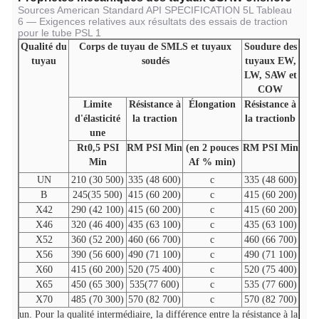
Sources American Standard API SPECIFICATION 5L Tableau
6 — Exigences relatives aux résultats des essais de traction
pour le tube PSL 1
Qualité du
Corps de tuyau de SMLS et tuyaux
Soudure des
tuyau
soudés
tuyaux EW,
LW, SAW et
COW
Limite
Résistance à
Élongation
Résistance à
d'élasticité
la traction
la tractionb
une
Rt0,5 PSI
RM PSI Min
(en 2 pouces
RM PSI Min
Min
Af % min)
UN
210 (30 500)
335 (48 600)
c
335 (48 600)
B
245(35 500)
415 (60 200)
c
415 (60 200)
X42
290 (42 100)
415 (60 200)
c
415 (60 200)
X46
320 (46 400)
435 (63 100)
c
435 (63 100)
X52
360 (52 200)
460 (66 700)
c
460 (66 700)
X56
390 (56 600)
490 (71 100)
c
490 (71 100)
X60
415 (60 200)
520 (75 400)
c
520 (75 400)
X65
450 (65 300)
535(77 600)
c
535 (77 600)
X70
485 (70 300)
570 (82 700)
c
570 (82 700)
un. Pour la qualité intermédiaire, la différence entre la résistance à la