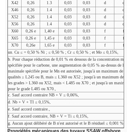
X42
0,26
1.3
0,03
0,03
d
d
X46
0,26
1.4
0,03
0,03
d
d
X52
0,26
1.4
0,03
0,03
d
d
X56
0,26
1.4
0,03
0,03
d
d
X60
0,26 e
1,40 e
0,03
0,03
f
f
X65
0,26 e
1,45 e
0,03
0,03
f
f
X70
0,26e
1,65 e
0,03
0,03
f
f
un. Cu ≤ = 0,50 % Ni ; ≤ 0,50 % ; Cr ≤ 0,50 % ; et Mo ≤ 0,15%,
b. Pour chaque réduction de 0,01 % en dessous de la concentration maxim
spécifiée pour le carbone, une augmentation de 0,05 % au-dessus de la co
maximale spécifiée pour le Mn est autorisée, jusqu'à un maximum de 1,65
qualités ≥ L245 ou B, mais ≤ L360 ou X52 ; jusqu'à un maximum de 1,7
les grades > L360 ou X52, mais < L485 ou X70 ; et jusqu'à un maximum
pour le grade L485 ou X70.,
c. Sauf accord contraire NB + V ≤ 0,06%,
d. Nb + V + TI ≤ 0,15%,
e. Sauf accord contraire.,
f. Sauf accord contraire, NB + V = Ti ≤ 0,15%,
g. Aucun ajout délibéré de B n'est autorisé et le B résiduel ≤ 0,001 %
Propriétés mécaniques des tuyaux SSAW offshore