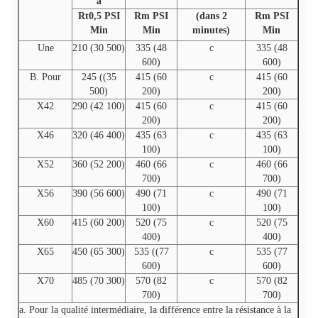
a
Rt0,5 PSI
Rm PSI
(dans 2
Rm PSI
Min
Min
minutes)
Min
Une
210 (30 500)
335 (48
c
335 (48
600)
600)
B. Pour
245 ((35
415 (60
c
415 (60
500)
200)
200)
X42
290 (42 100)
415 (60
c
415 (60
200)
200)
X46
320 (46 400)
435 (63
c
435 (63
100)
100)
X52
360 (52 200)
460 (66
c
460 (66
700)
700)
X56
390 (56 600)
490 (71
c
490 (71
100)
100)
X60
415 (60 200)
520 (75
c
520 (75
400)
400)
X65
450 (65 300)
535 ((77
c
535 (77
600)
600)
X70
485 (70 300)
570 (82
c
570 (82
700)
700)
a. Pour la qualité intermédiaire, la différence entre la résistance à la