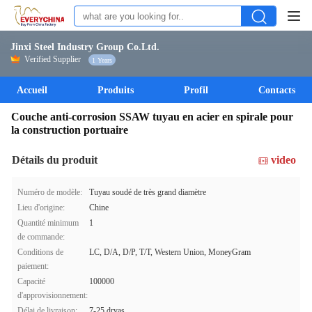
Jinxi Steel Industry Group Co.Ltd.
Verified Supplier
1 Years
Accueil
Produits
Profil
Contacts
Couche anti-corrosion SSAW tuyau en acier en spirale pour
la construction portuaire
Détails du produit
video
Numéro de modèle:
Tuyau soudé de très grand diamètre
Lieu d'origine:
Chine
Quantité minimum
1
de commande:
Conditions de
LC, D/A, D/P, T/T, Western Union, MoneyGram
paiement:
Capacité
100000
d'approvisionnement:
Délai de livraison:
7-25 dryas