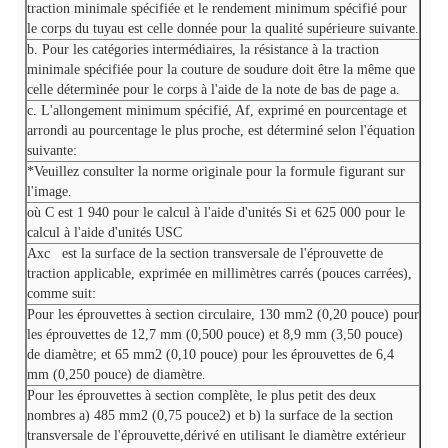
traction minimale spécifiée et le rendement minimum spécifié pour
le corps du tuyau est celle donnée pour la qualité supérieure suivante.
b. Pour les catégories intermédiaires, la résistance à la traction
minimale spécifiée pour la couture de soudure doit être la même que
celle déterminée pour le corps à l'aide de la note de bas de page a.
c. L'allongement minimum spécifié, Af, exprimé en pourcentage et
arrondi au pourcentage le plus proche, est déterminé selon l'équation
suivante:
*Veuillez consulter la norme originale pour la formule figurant sur
l'image.
où C est 1 940 pour le calcul à l'aide d'unités Si et 625 000 pour le
calcul à l'aide d'unités USC
Axc
est la surface de la section transversale de l'éprouvette de
traction applicable, exprimée en millimètres carrés (pouces carrées),
comme suit:
Pour les éprouvettes à section circulaire, 130 mm2 (0,20 pouce) pour
les éprouvettes de 12,7 mm (0,500 pouce) et 8,9 mm (3,50 pouce)
de diamètre; et 65 mm2 (0,10 pouce) pour les éprouvettes de 6,4
mm (0,250 pouce) de diamètre.
Pour les éprouvettes à section complète, le plus petit des deux
nombres a) 485 mm2 (0,75 pouce2) et b) la surface de la section
transversale de l'éprouvette,dérivé en utilisant le diamètre extérieur