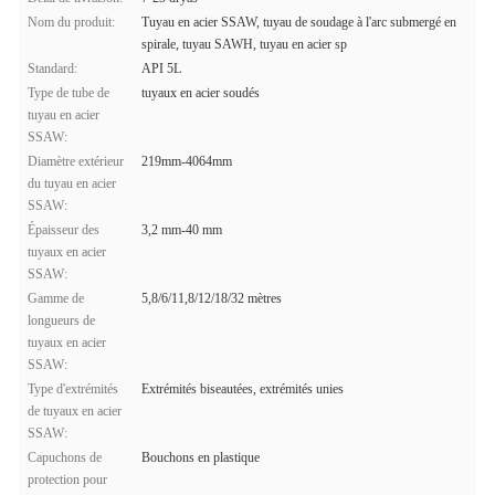
Nom du produit:
Tuyau en acier SSAW, tuyau de soudage à l'arc submergé en
spirale, tuyau SAWH, tuyau en acier sp
Standard:
API 5L
Type de tube de
tuyaux en acier soudés
tuyau en acier
SSAW:
Diamètre extérieur
219mm-4064mm
du tuyau en acier
SSAW:
Épaisseur des
3,2 mm-40 mm
tuyaux en acier
SSAW:
Gamme de
5,8/6/11,8/12/18/32 mètres
longueurs de
tuyaux en acier
SSAW:
Type d'extrémités
Extrémités biseautées, extrémités unies
de tuyaux en acier
SSAW:
Capuchons de
Bouchons en plastique
protection pour