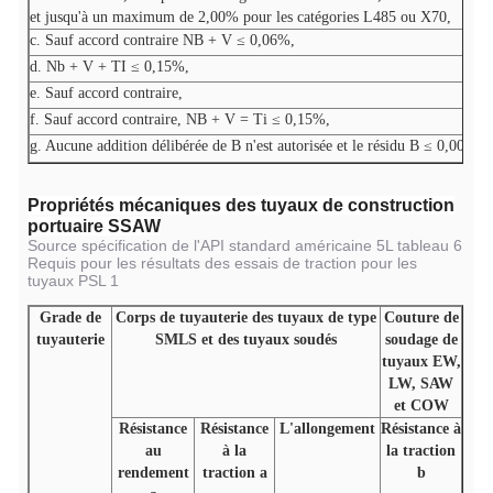
et jusqu'à un maximum de 2,00% pour les catégories L485 ou X70,
c. Sauf accord contraire NB + V ≤ 0,06%,
d. Nb + V + TI ≤ 0,15%,
e. Sauf accord contraire,
f. Sauf accord contraire, NB + V = Ti ≤ 0,15%,
g. Aucune addition délibérée de B n'est autorisée et le résidu B ≤ 0,001%
Propriétés mécaniques des tuyaux de construction
portuaire SSAW
Source spécification de l'API standard américaine 5L tableau 6
Requis pour les résultats des essais de traction pour les
tuyaux PSL 1
Grade de
Corps de tuyauterie des tuyaux de type
Couture de
tuyauterie
SMLS et des tuyaux soudés
soudage de
tuyaux EW,
LW, SAW
et COW
Résistance
Résistance
L'allongement
Résistance à
au
à la
la traction
rendement
traction a
b