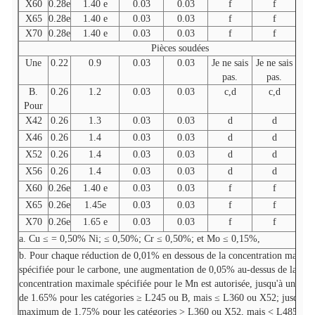
X60
0.28e
1.40 e
0.03
0.03
f
f
X65
0.28e
1.40 e
0.03
0.03
f
f
X70
0.28e
1.40 e
0.03
0.03
f
f
Pièces soudées
Une
0.22
0.9
0.03
0.03
Je ne sais
Je ne sais
Je n
pas.
pas.
p
B.
0.26
1.2
0.03
0.03
c,d
c,d
Pour
X42
0.26
1.3
0.03
0.03
d
d
X46
0.26
1.4
0.03
0.03
d
d
X52
0.26
1.4
0.03
0.03
d
d
X56
0.26
1.4
0.03
0.03
d
d
X60
0.26e
1.40 e
0.03
0.03
f
f
X65
0.26e
1.45e
0.03
0.03
f
f
X70
0.26e
1.65 e
0.03
0.03
f
f
a. Cu ≤ = 0,50% Ni; ≤ 0,50%; Cr ≤ 0,50%; et Mo ≤ 0,15%,
b. Pour chaque réduction de 0,01% en dessous de la concentration maxim
spécifiée pour le carbone, une augmentation de 0,05% au-dessus de la
concentration maximale spécifiée pour le Mn est autorisée, jusqu'à un m
de 1.65% pour les catégories ≥ L245 ou B, mais ≤ L360 ou X52; jusqu'à 
maximum de 1,75% pour les catégories > L360 ou X52, mais < L485 ou 