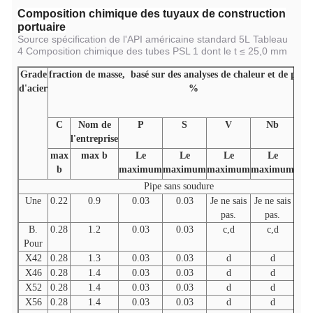
Composition chimique des tuyaux de construction
portuaire
Source spécification de l'API américaine standard 5L
Tableau
4 Composition chimique des tubes PSL 1 dont le t ≤ 25,0 mm
Grade
fraction de masse,
basé sur des analyses de chaleur et de produ
d'acier
%
C
Nom de
P
S
V
Nb
- J
l'entreprise
en 
max
max b
Le
Le
Le
Le
b
maximum
maximum
maximum
maximum
ma
Pipe sans soudure
Une
0.22
0.9
0.03
0.03
Je ne sais
Je ne sais
Je n
pas.
pas.
p
B.
0.28
1.2
0.03
0.03
c,d
c,d
Pour
X42
0.28
1.3
0.03
0.03
d
d
X46
0.28
1.4
0.03
0.03
d
d
X52
0.28
1.4
0.03
0.03
d
d
X56
0.28
1.4
0.03
0.03
d
d