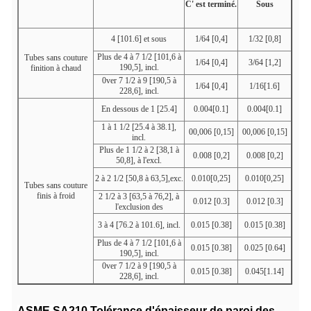
C' est terminé.
Sous
4 [101.6] et sous
1/64 [0,4]
1/32 [0,8]
Plus de 4 à 7 1/2 [101,6 à
Tubes sans couture
1/64 [0,4]
3/64 [1,2]
190,5], incl.
finition à chaud
0ver 7 1/2 à 9 [190,5 à
1/64 [0,4]
1/16[1.6]
228,6], incl.
En dessous de 1 [25.4]
0.004[0.1]
0.004[0.1]
1 à 1 1/2 [25.4 à 38.1],
00,006 [0,15]
00,006 [0,15]
incl.
Plus de 1 1/2 à 2 [38,1 à
0.008 [0,2]
0.008 [0,2]
50,8], à l'excl.
2 à 2 1/2 [50,8 à 63,5],exc.
0.010[0,25]
0.010[0,25]
Tubes sans couture
finis à froid
2 1/2 à 3 [63,5 à 76,2], à
0.012 [0.3]
0.012 [0.3]
l'exclusion des
3 à 4 [76.2 à 101.6], incl.
0.015 [0.38]
0.015 [0.38]
Plus de 4 à 7 1/2 [101,6 à
0.015 [0.38]
0.025 [0.64]
190,5], incl.
0ver 7 1/2 à 9 [190,5 à
0.015 [0.38]
0.045[1.14]
228,6], incl.
ASME SA210 Tolérance d'épaisseur de paroi des