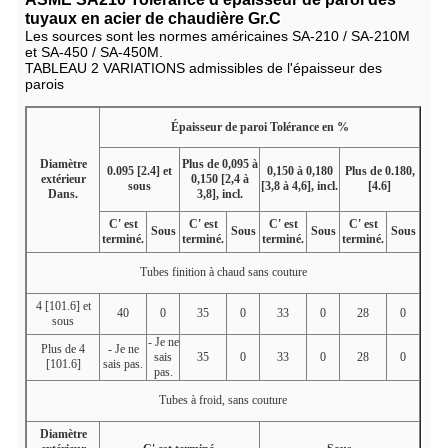
tuyaux en acier de chaudière Gr.C
Les sources sont les normes américaines SA-210 / SA-210M
et SA-450 / SA-450M.
TABLEAU 2 VARIATIONS admissibles de l'épaisseur des
parois
Épaisseur de paroi Tolérance en %
Diamètre
Plus de 0,095 à
0.095 [2.4] et
0,150 à 0,180
Plus de 0.180,
extérieur
0,150 [2,4 à
sous
[3,8 à 4,6], incl.
[4.6]
Dans.
3,8], incl.
C' est
C' est
C' est
C' est
Sous
Sous
Sous
Sous
terminé.
terminé.
terminé.
terminé.
Tubes finition à chaud sans couture
4 [101.6] et
40
0
35
0
33
0
28
0
sous
- Je ne
Plus de 4
- Je ne
sais
35
0
33
0
28
0
[101.6]
sais pas.
pas.
Tubes à froid, sans couture
Diamètre