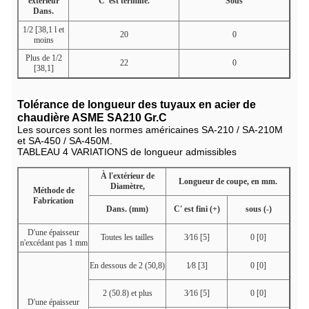
extérieur
C' est terminé.
Sous
Dans.
1/2 [38,1 l et
20
0
moins
Plus de 1/2
22
0
[38,1]
Tolérance de longueur des tuyaux en acier de
chaudière ASME SA210 Gr.C
Les sources sont les normes américaines SA-210 / SA-210M
et SA-450 / SA-450M.
TABLEAU 4 VARIATIONS de longueur admissibles
À l'extérieur de
Longueur de coupe, en mm.
Diamètre,
Méthode de
Fabrication
Dans. (mm)
C' est fini (+)
sous (-)
D'une épaisseur
Toutes les tailles
3⁄16 [5]
0 [0]
n'excédant pas 1 mm
En dessous de 2 (50,8)
1⁄8 [3]
0 [0]
2 (50.8) et plus
3⁄16 [5]
0 [0]
D'une épaisseur