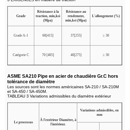
Résistance à la
Résistance au
Grade
traction, min,ksi
rendement,
L'allongement (%)
(Mpa)
min,ksi (Mpa)
Grade A-1
60[415]
37[255]
≥ 30
Catégorie C
70 [485]
40[275]
≥ 30
ASME SA210 Pipe en acier de chaudière Gr.C hors
tolérance de diamètre
Les sources sont les normes américaines SA-210 / SA-210M
et SA-450 / SA-450M.
TABLEAU 3 Variations admissibles du diamètre extérieur
Variations admissibles, en
mm
À l'extérieur Diamètre, à
Le processus
l'intérieur.