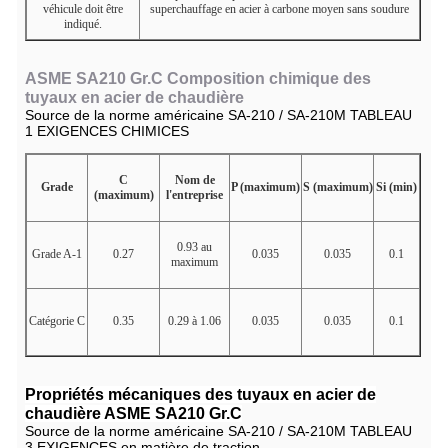
véhicule doit être
superchauffage en acier à carbone moyen sans soudure
indiqué.
ASME SA210 Gr.C Composition chimique des
tuyaux en acier de chaudière
Source de la norme américaine SA-210 / SA-210M TABLEAU
1 EXIGENCES CHIMICES
C
Nom de
Grade
P (maximum)
S (maximum)
Si (min)
(maximum)
l'entreprise
0.93 au
Grade A-1
0.27
0.035
0.035
0.1
maximum
Catégorie C
0.35
0.29 à 1.06
0.035
0.035
0.1
Propriétés mécaniques des tuyaux en acier de
chaudière ASME SA210 Gr.C
Source de la norme américaine SA-210 / SA-210M TABLEAU
3 EXIGENCES en matière de traction