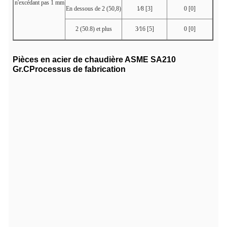
n'excédant pas 1 mm
En dessous de 2 (50,8)
1⁄8 [3]
0 [0]
2 (50.8) et plus
3⁄16 [5]
0 [0]
Pièces en acier de chaudière ASME SA210
Gr.C
Processus de fabrication