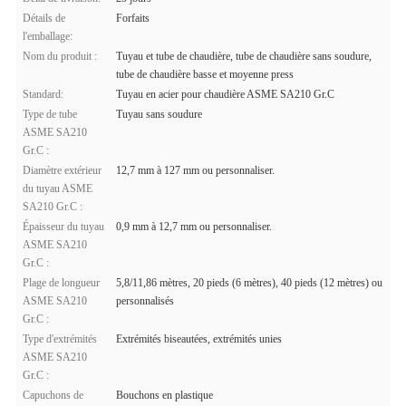
Détails de
Forfaits
l'emballage:
Nom du produit :
Tuyau et tube de chaudière, tube de chaudière sans soudure,
tube de chaudière basse et moyenne press
Standard:
Tuyau en acier pour chaudière ASME SA210 Gr.C
Type de tube
Tuyau sans soudure
ASME SA210
Gr.C :
Diamètre extérieur
12,7 mm à 127 mm ou personnaliser.
du tuyau ASME
SA210 Gr.C :
Épaisseur du tuyau
0,9 mm à 12,7 mm ou personnaliser.
ASME SA210
Gr.C :
Plage de longueur
5,8/11,86 mètres, 20 pieds (6 mètres), 40 pieds (12 mètres) ou
ASME SA210
personnalisés
Gr.C :
Type d'extrémités
Extrémités biseautées, extrémités unies
ASME SA210
Gr.C :
Capuchons de
Bouchons en plastique