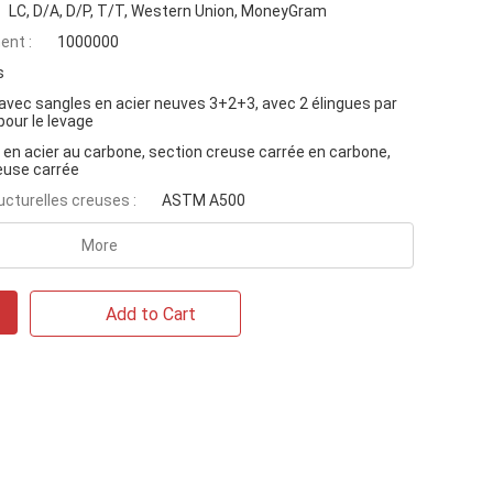
LC, D/A, D/P, T/T, Western Union, MoneyGram
ent :
1000000
s
 avec sangles en acier neuves 3+2+3, avec 2 élingues par
 pour le levage
 en acier au carbone, section creuse carrée en carbone,
euse carrée
ucturelles creuses :
ASTM A500
More
Add to Cart