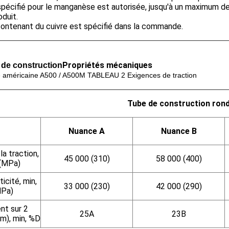
écifié pour le manganèse est autorisée, jusqu'à un maximum de 
oduit.
 contenant du cuivre est spécifié dans la commande.
Propriétés mécaniques
x de construction
américaine A500 / A500M TABLEAU 2 Exigences de traction
Tube de construction ron
Nuance A
Nuance B
la traction,
45 000 (310)
58 000 (400)
 (MPa)
ticité, min,
33 000 (230)
42 000 (290)
MPa)
nt sur 2
25
A
23
B
m), min, %
D