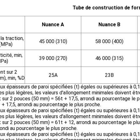
Tube de construction de fo
Nuance A
Nuance B
la traction,
45 000 (310)
58 000 (400)
 (MPa)
ticité, min,
39 000 (270)
46 000 (315)
MPa)
nt sur 2
25
A
23
B
m), min, %
D
aux épaisseurs de paroi spécifiées (t) égales ou supérieures à 0
ées plus légères, les valeurs d'allongement minimales doivent êt
 sur 2 pouces (50 mm) = 56t + 17,5, arrondi au pourcentage le pl
t + 17,5, arrondi au pourcentage le plus proche.
aux épaisseurs de paroi spécifiées (t) égales ou supérieures à 0
ées plus légères, les valeurs d'allongement minimales doivent êt
 sur 2 pouces (50 mm) = 61t + 12, arrondi au pourcentage le plu
rrondi au pourcentage le plus proche.
aux épaisseurs de paroi spécifiées (t) égales ou supérieures à 0