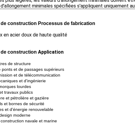
ées plus légères, les valeurs d'allongement minimales doivent êt
 d'allongement minimales spécifiées s'appliquent uniquement aux
x de construction
Processus de fabrication
Application
x de construction
res de structure
e ponts et de passages supérieurs
mission et de télécommunication
caniques et d'ingénierie
emorques lourdes
et travaux publics
re et pétrolière et gazière
ls et bornes de sécurité
es et d'énergie renouvelable
t design moderne
 construction navale et marine