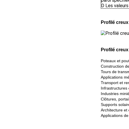
paroi spécifi
D
Les valeurs
Profilé creu
Profilé creu
Poteaux et pout
Construction d
Tours de trans
Applications mé
Transport et r
Infrastructures 
Industries miniè
Clôtures, portai
Supports solair
Architecture e
Applications de