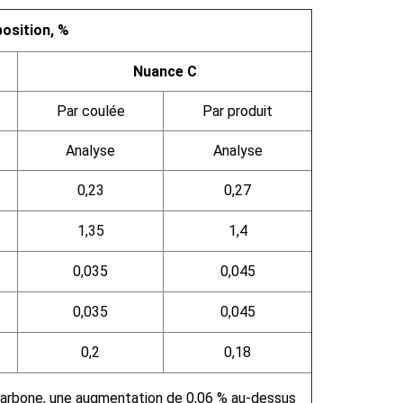
osition, %
Nuance C
Par coulée
Par produit
Analyse
Analyse
0,23
0,27
1,35
1,4
0,035
0,045
0,035
0,045
0,2
0,18
carbone, une augmentation de 0,06 % au-dessus