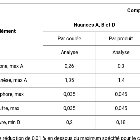
Comp
Nuances A, B et D
lément
Par coulée
Par produit
Analyse
Analyse
one, max
A
0,26
0,3
nèse, max
A
1,35
1,4
phore, max
0,035
0,045
ufre, max
0,035
0,045
vre, min
B
0,2
0,18
 réduction de 0,01 % en dessous du maximum spécifié pour le 