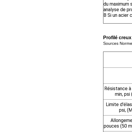
du maximum sp
analyse de pr
B
Si un acier
Profilé creu
Sources Norme 
Résistance à 
min, psi
Limite d'élas
psi, (
Allongeme
pouces (50 m