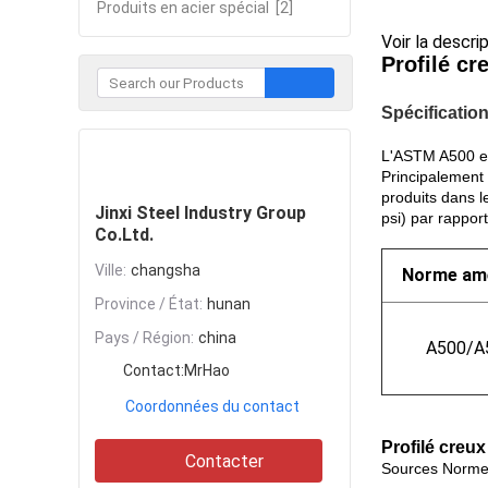
Produits en acier spécial
[2]
Voir la descri
Profilé cr
Spécificatio
Contacter
L'ASTM A500 est
Principalement u
produits dans l
Jinxi Steel Industry Group
psi) par rappor
Co.Ltd.
Ville:
changsha
Norme amé
Province / État:
hunan
Pays / Région:
china
A500/A
Contact:
MrHao
Coordonnées du contact
Profilé creu
Contacter
Sources Norme