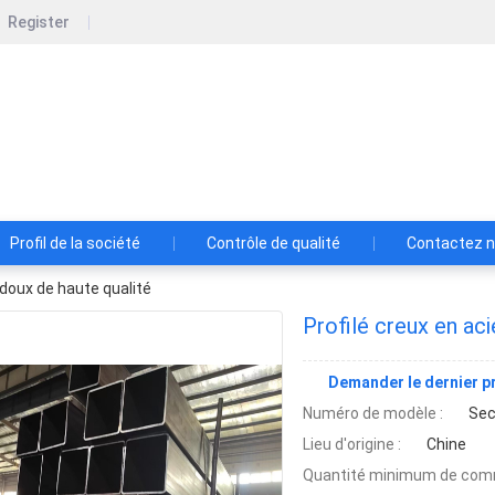
Register
Jinxi Steel Industry Group Co.Ltd.
Le client d'abord et la qualité en priorité
Profil de la société
Contrôle de qualité
Contactez 
 doux de haute qualité
Profilé creux en aci
Demander le dernier pr
Numéro de modèle :
Sec
Lieu d'origine :
Chine
Quantité minimum de com