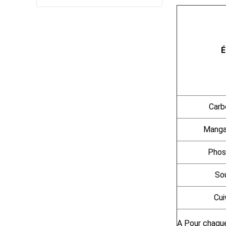
É
Carb
Manga
Phos
So
Cui
A
Pour chaque