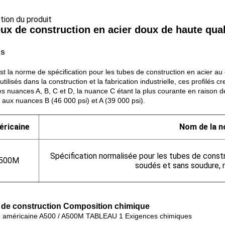
ption du produit
eux de construction en acier doux de haute qual
ns
 la norme de spécification pour les tubes de construction en acier au
tilisés dans la construction et la fabrication industrielle, ces profilés c
es nuances A, B, C et D, la nuance C étant la plus courante en raison de 
t aux nuances B (46 000 psi) et A (39 000 psi).
ricaine
Nom de la 
Spécification normalisée pour les tubes de constr
500M
soudés et sans soudure, 
x de construction
Composition chimique
 américaine A500 / A500M TABLEAU 1 Exigences chimiques