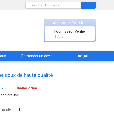
Manufacturer from China
Fournisseur Vérifié
1 Ans
nous
Demander un devis
Français
er doux de haute qualité
ix
Chaîne vidéo
tion creuse
mande :
1