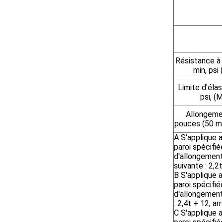
Résistance à 
min, psi
Limite d'élas
psi, (
Allongeme
pouces (50 m
A
S'applique 
paroi spécifi
d'allongement
suivante : 2,2
B
S'applique 
paroi spécifi
d'allongement
: 2,4t + 12, a
C
S'applique 