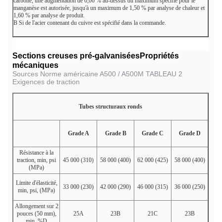
carbone, une augmentation de 0,06 % au-dessus du maximum spécifié pour le
manganèse est autorisée, jusqu'à un maximum de 1,50 % par analyse de chaleur et
1,60 % par analyse de produit.
B
Si de l'acier contenant du cuivre est spécifié dans la commande.
Sections creuses pré-galvanisées
Propriétés
mécaniques
Sources Norme américaine A500 / A500M TABLEAU 2
Exigences de traction
Tubes structuraux ronds
Grade A
Grade B
Grade C
Grade D
Résistance à la
traction, min, psi
45 000 (310)
58 000 (400)
62 000 (425)
58 000 (400)
(MPa)
Limite d'élasticité,
33 000 (230)
42 000 (290)
46 000 (315)
36 000 (250)
min, psi, (MPa)
Allongement sur 2
pouces (50 mm),
25
A
23
B
21
C
23
B
min, %
D