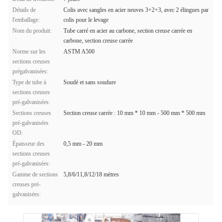
Détails de
Colis avec sangles en acier neuves 3+2+3, avec 2 élingues par
l'emballage:
colis pour le levage
Nom du produit:
Tube carré en acier au carbone, section creuse carrée en
carbone, section creuse carrée
Norme sur les
ASTM A500
sections creuses
prégalvanisées:
Type de tube à
Soudé et sans soudure
sections creuses
pré-galvanisées:
Sections creuses
Section creuse carrée : 10 mm * 10 mm - 500 mm * 500 mm
pré-galvanisées
OD:
Épaisseur des
0,5 mm - 20 mm
sections creuses
pré-galvanisées:
Gamme de sections
5,8/6/11,8/12/18 mètres
creuses pré-
galvanisées: