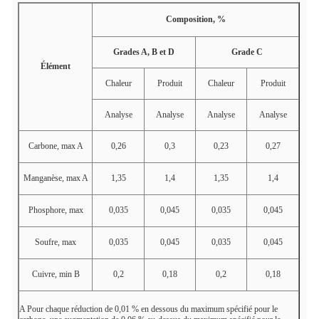
Composition, %
Grades A, B et D
Grade C
Élément
Chaleur
Produit
Chaleur
Produit
Analyse
Analyse
Analyse
Analyse
Carbone, max
A
0,26
0,3
0,23
0,27
Manganèse, max
A
1,35
1,4
1,35
1,4
Phosphore, max
0,035
0,045
0,035
0,045
Soufre, max
0,035
0,045
0,035
0,045
Cuivre, min
B
0,2
0,18
0,2
0,18
A
Pour chaque réduction de 0,01 % en dessous du maximum spécifié pour le