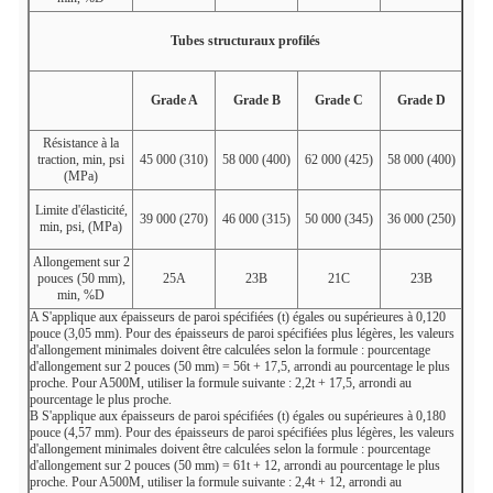
Tubes structuraux profilés
Grade A
Grade B
Grade C
Grade D
Résistance à la
traction, min, psi
45 000 (310)
58 000 (400)
62 000 (425)
58 000 (400)
(MPa)
Limite d'élasticité,
39 000 (270)
46 000 (315)
50 000 (345)
36 000 (250)
min, psi, (MPa)
Allongement sur 2
pouces (50 mm),
25
A
23
B
21
C
23
B
min, %
D
A
S'applique aux épaisseurs de paroi spécifiées (t) égales ou supérieures à 0,120
pouce (3,05 mm). Pour des épaisseurs de paroi spécifiées plus légères, les valeurs
d'allongement minimales doivent être calculées selon la formule : pourcentage
d'allongement sur 2 pouces (50 mm) = 56t + 17,5, arrondi au pourcentage le plus
proche. Pour A500M, utiliser la formule suivante : 2,2t + 17,5, arrondi au
pourcentage le plus proche.
B
S'applique aux épaisseurs de paroi spécifiées (t) égales ou supérieures à 0,180
pouce (4,57 mm). Pour des épaisseurs de paroi spécifiées plus légères, les valeurs
d'allongement minimales doivent être calculées selon la formule : pourcentage
d'allongement sur 2 pouces (50 mm) = 61t + 12, arrondi au pourcentage le plus
proche. Pour A500M, utiliser la formule suivante : 2,4t + 12, arrondi au