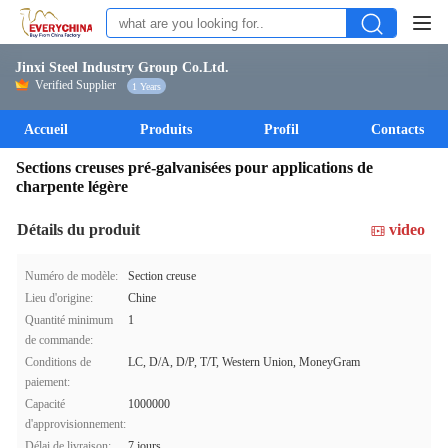
Jinxi Steel Industry Group Co.Ltd.
Verified Supplier
1 Years
Accueil
Produits
Profil
Contacts
Sections creuses pré-galvanisées pour applications de
charpente légère
Détails du produit
video
Numéro de modèle:
Section creuse
Lieu d'origine:
Chine
Quantité minimum
1
de commande:
Conditions de
LC, D/A, D/P, T/T, Western Union, MoneyGram
paiement:
Capacité
1000000
d'approvisionnement:
Délai de livraison:
7 jours