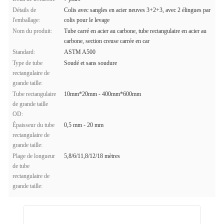
Détails de
Colis avec sangles en acier neuves 3+2+3, avec 2 élingues par
l'emballage:
colis pour le levage
Nom du produit:
Tube carré en acier au carbone, tube rectangulaire en acier au
carbone, section creuse carrée en car
Standard:
ASTM A500
Type de tube
Soudé et sans soudure
rectangulaire de
grande taille:
Tube rectangulaire
10mm*20mm - 400mm*600mm
de grande taille
OD:
Épaisseur du tube
0,5 mm - 20 mm
rectangulaire de
grande taille:
Plage de longueur
5,8/6/11,8/12/18 mètres
de tube
rectangulaire de
grande taille: