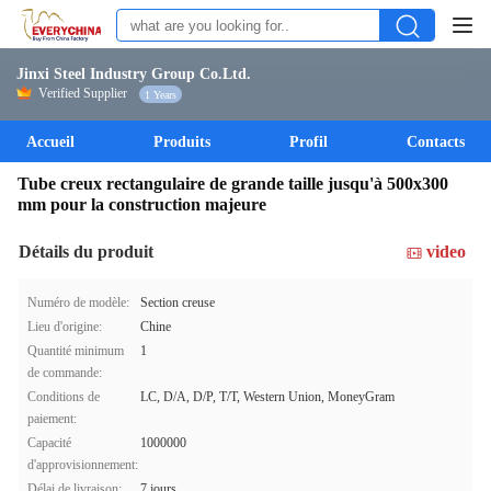
Jinxi Steel Industry Group Co.Ltd.
Verified Supplier
1 Years
Accueil
Produits
Profil
Contacts
Tube creux rectangulaire de grande taille jusqu'à 500x300
mm pour la construction majeure
Détails du produit
video
Numéro de modèle:
Section creuse
Lieu d'origine:
Chine
Quantité minimum
1
de commande:
Conditions de
LC, D/A, D/P, T/T, Western Union, MoneyGram
paiement:
Capacité
1000000
d'approvisionnement:
Délai de livraison:
7 jours