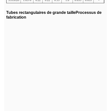
S355J2H
1.0576
0.22
0.22
0.55
1.6
0.035
0.035
-
Tubes rectangulaires de grande taille
Processus de
fabrication