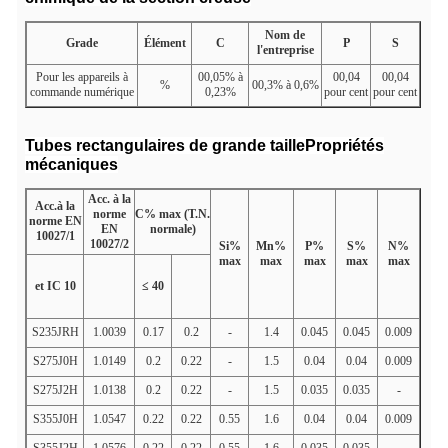
Nom de
Grade
Élément
C
P
S
l'entreprise
Pour les appareils à
00,05% à
00,04
00,04
%
00,3% à 0,6%
commande numérique
0,23%
pour cent
pour cent
Tubes rectangulaires de grande taille
Propriétés
mécaniques
Acc. à la
Acc.à la
norme
C% max (T.N.
norme EN
EN
normale)
10027/1
10027/2
Si%
Mn%
P%
S%
N%
max
max
max
max
max
et IC 10
≤ 40
S235JRH
1.0039
0.17
0.2
-
1.4
0.045
0.045
0.009
S275J0H
1.0149
0.2
0.22
-
1.5
0.04
0.04
0.009
S275J2H
1.0138
0.2
0.22
-
1.5
0.035
0.035
-
S355J0H
1.0547
0.22
0.22
0.55
1.6
0.04
0.04
0.009