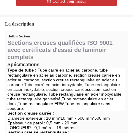
Contact Fournisseur
La description
Hollow Section
Sections creuses qualifiées ISO 9001
avec certificats d'essai de laminoir
complets
Spécifications
Type de tube :
Tube carré en acier au carbone, tube
rectangulaire en acier au carbone, section creuse carrée en
acier au carbone, section creuse rectangulaire en acier au
carbone.
Tube carré en acier inoxydable,
Tube rectangulaire
en acier inoxydable, section creuse carrée
section, section
creuse rectangulaire.
Tube rectangulaire en acier inoxydable,
tube rectangulaire galvanisé,
Tube rectangulaire en acier
doux
,
Tube rectangulaire ERW
,
Tube rectangulaire sans
soudure
.
Section creuse carrée :
Diamètre extérieur : 10 mm*10 mm - 500 mm*500 mm
Épaisseur de paroi : 0,5 mm - 20 mm
LONGUEUR : 0,1 mètre - 18 mètres
Section creuse rectangulaire :