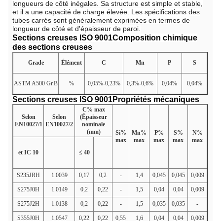
longueurs de côté inégales. Sa structure est simple et stable,
et il a une capacité de charge élevée. Les spécifications des
tubes carrés sont généralement exprimées en termes de
longueur de côté et d'épaisseur de paroi.
Sections creuses ISO 9001
Composition chimique
des sections creuses
Grade
Élément
C
Mn
P
S
ASTM A500 Gr.B
%
0,05%-0,23%
0,3%-0,6%
0,04%
0,04%
Sections creuses ISO 9001
Propriétés mécaniques
C% max
Selon
Selon
(Épaisseur
EN10027/1
EN10027/2
nominale
(mm)
Si%
Mn%
P%
S%
N%
max
max
max
max
max
et IC 10
≤ 40
S235JRH
1.0039
0,17
0,2
-
1,4
0,045
0,045
0,009
S275J0H
1.0149
0,2
0,22
-
1,5
0,04
0,04
0,009
S275J2H
1.0138
0,2
0,22
-
1,5
0,035
0,035
-
S355J0H
1.0547
0,22
0,22
0,55
1,6
0,04
0,04
0,009