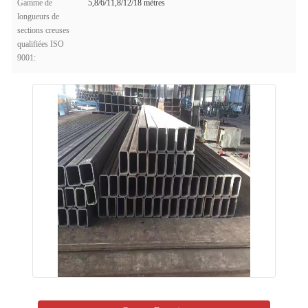
Gamme de
5,8/6/11,8/12/18 mètres
longueurs de
sections creuses
qualifiées ISO
9001: