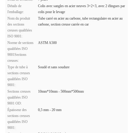
Détails de
Colis avec sangles en acier neuves 3+2+3, avec 2 élingues par
l'emballage:
colis pour le levage
Nom du produit
Tube carré en acier au carbone, tube rectangulaire en acier au
des sections
carbone, section creuse carrée en car
creuses qualifiées
ISO 9001:
Norme de sections
ASTM A500
qualifiées ISO
9001Sections
creuses:
Type de tube à
Soudé et sans soudure
sections creuses
qualifiées ISO
9001:
Sections creuses
10mm*10mm - 500mm*500mm
qualifiées ISO
9001 OD:
Épaisseur des
0,5 mm - 20 mm
sections creuses
qualifiées ISO
9001: