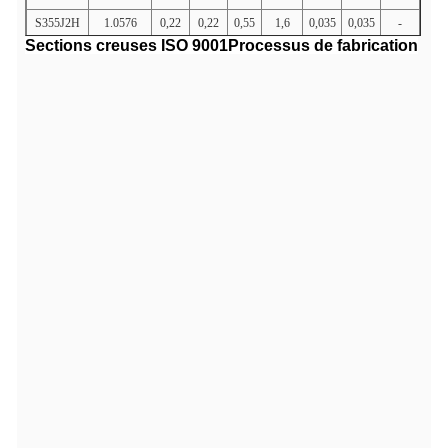
S355J2H
1.0576
0,22
0,22
0,55
1,6
0,035
0,035
-
Sections creuses ISO 9001
Processus de fabrication