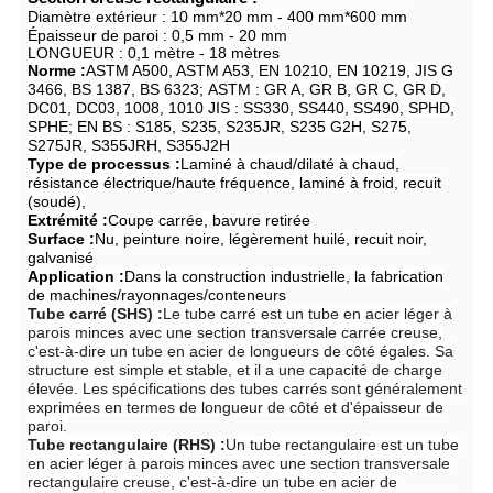
Diamètre extérieur : 10 mm*20 mm - 400 mm*600 mm
Épaisseur de paroi : 0,5 mm - 20 mm
LONGUEUR : 0,1 mètre - 18 mètres
Norme :
ASTM A500, ASTM A53, EN 10210, EN 10219, JIS G
3466, BS 1387, BS 6323;
ASTM : GR A, GR B, GR C, GR D,
DC01, DC03, 1008, 1010 JIS : SS330, SS440, SS490, SPHD,
SPHE;
EN BS : S185, S235, S235JR, S235 G2H, S275,
S275JR, S355JRH, S355J2H
Type de processus :
Laminé à chaud/dilaté à chaud,
résistance électrique/haute fréquence, laminé à froid, recuit
(soudé),
Extrémité :
Coupe carrée, bavure retirée
Surface :
Nu, peinture noire, légèrement huilé, recuit noir,
galvanisé
Application :
Dans la construction industrielle, la fabrication
de machines/rayonnages/conteneurs
Tube carré (SHS) :
Le tube carré est un tube en acier léger à
parois minces avec une section transversale carrée creuse,
c'est-à-dire un tube en acier de longueurs de côté égales. Sa
structure est simple et stable, et il a une capacité de charge
élevée. Les spécifications des tubes carrés sont généralement
exprimées en termes de longueur de côté et d'épaisseur de
paroi.
Tube rectangulaire (RHS) :
Un tube rectangulaire est un tube
en acier léger à parois minces avec une section transversale
rectangulaire creuse, c'est-à-dire un tube en acier de