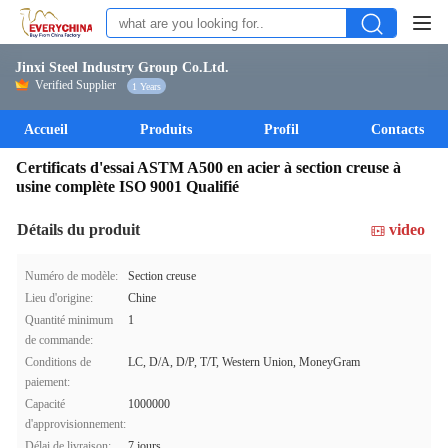
Jinxi Steel Industry Group Co.Ltd.
Verified Supplier
1 Years
Accueil
Produits
Profil
Contacts
Certificats d'essai ASTM A500 en acier à section creuse à
usine complète ISO 9001 Qualifié
Détails du produit
video
Numéro de modèle:
Section creuse
Lieu d'origine:
Chine
Quantité minimum
1
de commande:
Conditions de
LC, D/A, D/P, T/T, Western Union, MoneyGram
paiement:
Capacité
1000000
d'approvisionnement:
Délai de livraison:
7 jours