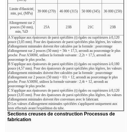
Limite d'élasticité,
39 000 (270)
46 000 (315)
50 000 (345)
36 000 (250)
min, psi, (MPa)
Allongement sur 2
pouces (50 mm),
25
A
23
B
21
C
23
B
min, %
D
A
S'applique aux épaisseurs de paroi spécifiées (t) égales ou supérieures à 0,120
pouce (3,05 mm). Pour des épaisseurs de paroi spécifiées plus légères, les valeurs
d'allongement minimales doivent être calculées par la formule : pourcentage
d'allongement sur 2 pouces (50 mm) = 56t + 17,5, arrondi au pourcentage le plus
proche. Pour A500M, utilisez la formule suivante : 2,2t + 17,5, arrondi au
pourcentage le plus proche.
B
S'applique aux épaisseurs de paroi spécifiées (t) égales ou supérieures à 0,180
pouce (4,57 mm). Pour des épaisseurs de paroi spécifiées plus légères, les valeurs
d'allongement minimales doivent être calculées par la formule : pourcentage
d'allongement sur 2 pouces (50 mm) = 61t + 12, arrondi au pourcentage le plus
proche. Pour A500M, utilisez la formule suivante : 2,4t + 12, arrondi au
pourcentage le plus proche.
C
S'applique aux épaisseurs de paroi spécifiées (t) égales ou supérieures à 0,120
pouce (3,05 mm). Pour des épaisseurs de paroi spécifiées plus légères, les valeurs
d'allongement minimales doivent être convenues avec le fabricant.
D
Les valeurs d'allongement minimales spécifiées s'appliquent uniquement aux
tests effectués avant l'expédition du tube.
Sections creuses de construction
Processus de
fabrication