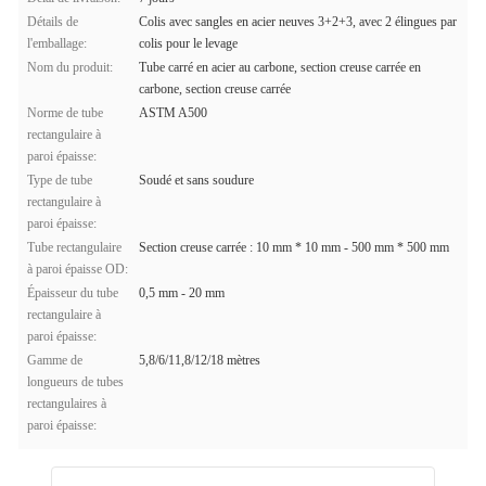
Détails de
Colis avec sangles en acier neuves 3+2+3, avec 2 élingues par
l'emballage:
colis pour le levage
Nom du produit:
Tube carré en acier au carbone, section creuse carrée en
carbone, section creuse carrée
Norme de tube
ASTM A500
rectangulaire à
paroi épaisse:
Type de tube
Soudé et sans soudure
rectangulaire à
paroi épaisse:
Tube rectangulaire
Section creuse carrée : 10 mm * 10 mm - 500 mm * 500 mm
à paroi épaisse OD:
Épaisseur du tube
0,5 mm - 20 mm
rectangulaire à
paroi épaisse:
Gamme de
5,8/6/11,8/12/18 mètres
longueurs de tubes
rectangulaires à
paroi épaisse: