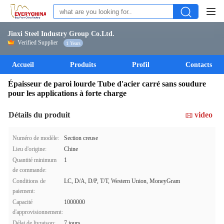
Jinxi Steel Industry Group Co.Ltd.
Verified Supplier
1 Years
Accueil
Produits
Profil
Contacts
Épaisseur de paroi lourde Tube d'acier carré sans soudure
pour les applications à forte charge
Détails du produit
video
Numéro de modèle:
Section creuse
Lieu d'origine:
Chine
Quantité minimum
1
de commande:
Conditions de
LC, D/A, D/P, T/T, Western Union, MoneyGram
paiement:
Capacité
1000000
d'approvisionnement:
Délai de livraison:
7 jours