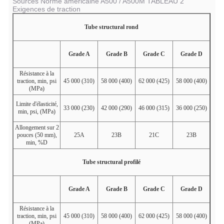
Sources Norme américaine A500 / A500M TABLEAU 2
Exigences de traction
Tube structural rond
Grade A
Grade B
Grade C
Grade D
Résistance à la
traction, min, psi
45 000 (310)
58 000 (400)
62 000 (425)
58 000 (400)
(MPa)
Limite d'élasticité,
33 000 (230)
42 000 (290)
46 000 (315)
36 000 (250)
min, psi, (MPa)
Allongement sur 2
pouces (50 mm),
25
A
23
B
21
C
23
B
min, %
D
Tube structural profilé
Grade A
Grade B
Grade C
Grade D
Résistance à la
traction, min, psi
45 000 (310)
58 000 (400)
62 000 (425)
58 000 (400)
(MPa)