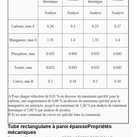
thermique
thermique
Analyse
Analyse
Analyse
Analyse
Carbone, max
A
0.26
0.3
0.23
0.27
Manganèse, max
A
1.35
1.4
1.35
1.4
Phosphore, max
0.035
0.045
0.035
0.045
Soufre, max
0.035
0.045
0.035
0.045
Cuivre, min
B
0.2
0.18
0.2
0.18
A
Pour chaque réduction de 0,01 % en dessous du maximum spécifié pour le
carbone, une augmentation de 0,06 % au-dessus du maximum spécifié pour le
manganèse est autorisée, jusqu'à un maximum de 1,50 % par analyse de traitement
thermique et 1,60 % par analyse de produit.
B
Si un acier contenant du cuivre est spécifié dans la commande.
Tube rectangulaire à paroi épaisse
Propriétés
mécaniques