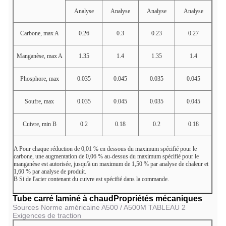
Analyse
Analyse
Analyse
Analyse
Carbone, max
A
0.26
0.3
0.23
0.27
Manganèse, max
A
1.35
1.4
1.35
1.4
Phosphore, max
0.035
0.045
0.035
0.045
Soufre, max
0.035
0.045
0.035
0.045
Cuivre, min
B
0.2
0.18
0.2
0.18
A
Pour chaque réduction de 0,01 % en dessous du maximum spécifié pour le
carbone, une augmentation de 0,06 % au-dessus du maximum spécifié pour le
manganèse est autorisée, jusqu'à un maximum de 1,50 % par analyse de chaleur et
1,60 % par analyse de produit.
B
Si de l'acier contenant du cuivre est spécifié dans la commande.
Tube carré laminé à chaud
Propriétés mécaniques
Sources Norme américaine A500 / A500M TABLEAU 2
Exigences de traction