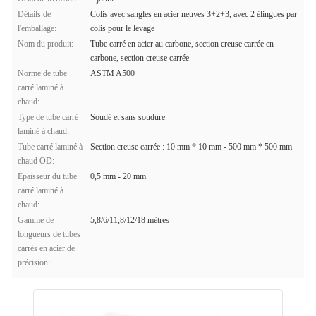
Détails de
Colis avec sangles en acier neuves 3+2+3, avec 2 élingues par
l'emballage:
colis pour le levage
Nom du produit:
Tube carré en acier au carbone, section creuse carrée en
carbone, section creuse carrée
Norme de tube
ASTM A500
carré laminé à
chaud:
Type de tube carré
Soudé et sans soudure
laminé à chaud:
Tube carré laminé à
Section creuse carrée : 10 mm * 10 mm - 500 mm * 500 mm
chaud OD:
Épaisseur du tube
0,5 mm - 20 mm
carré laminé à
chaud:
Gamme de
5,8/6/11,8/12/18 mètres
longueurs de tubes
carrés en acier de
précision: