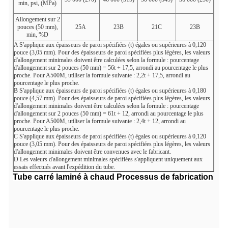
min, psi, (MPa)
Allongement sur 2
pouces (50 mm),
25
A
23
B
21
C
23
B
min, %
D
A
S'applique aux épaisseurs de paroi spécifiées (t) égales ou supérieures à 0,120
pouce (3,05 mm). Pour des épaisseurs de paroi spécifiées plus légères, les valeurs
d'allongement minimales doivent être calculées selon la formule : pourcentage
d'allongement sur 2 pouces (50 mm) = 56t + 17,5, arrondi au pourcentage le plus
proche. Pour A500M, utiliser la formule suivante : 2,2t + 17,5, arrondi au
pourcentage le plus proche.
B
S'applique aux épaisseurs de paroi spécifiées (t) égales ou supérieures à 0,180
pouce (4,57 mm). Pour des épaisseurs de paroi spécifiées plus légères, les valeurs
d'allongement minimales doivent être calculées selon la formule : pourcentage
d'allongement sur 2 pouces (50 mm) = 61t + 12, arrondi au pourcentage le plus
proche. Pour A500M, utiliser la formule suivante : 2,4t + 12, arrondi au
pourcentage le plus proche.
C
S'applique aux épaisseurs de paroi spécifiées (t) égales ou supérieures à 0,120
pouce (3,05 mm). Pour des épaisseurs de paroi spécifiées plus légères, les valeurs
d'allongement minimales doivent être convenues avec le fabricant.
D
Les valeurs d'allongement minimales spécifiées s'appliquent uniquement aux
essais effectués avant l'expédition du tube.
Tube carré laminé à chaud
Processus de fabrication