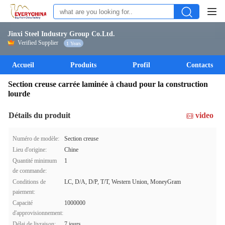
Jinxi Steel Industry Group Co.Ltd.
Verified Supplier
1 Years
Accueil
Produits
Profil
Contacts
Section creuse carrée laminée à chaud pour la construction
lourde
Détails du produit
video
Numéro de modèle:
Section creuse
Lieu d'origine:
Chine
Quantité minimum
1
de commande:
Conditions de
LC, D/A, D/P, T/T, Western Union, MoneyGram
paiement:
Capacité
1000000
d'approvisionnement:
Délai de livraison:
7 jours