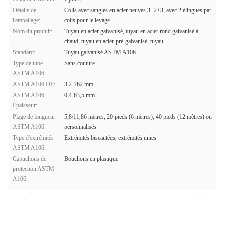
Détails de
Colis avec sangles en acier neuves 3+2+3, avec 2 élingues par
l'emballage:
colis pour le levage
Nom du produit:
Tuyau en acier galvanisé, tuyau en acier rond galvanisé à
chaud, tuyau en acier pré-galvanisé, tuyau
Standard:
Tuyau galvanisé ASTM A106
Type de tube
Sans couture
ASTM A106:
ASTM A106 DE:
3,2-762 mm
ASTM A106
0,4-63,5 mm
Épaisseur:
Plage de longueur
5,8/11,86 mètres, 20 pieds (6 mètres), 40 pieds (12 mètres) ou
ASTM A106:
personnalisés
Type d'extrémités
Extrémités biseautées, extrémités unies
ASTM A106:
Capuchons de
Bouchons en plastique
protection ASTM
A106: