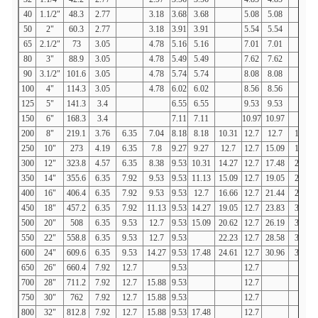
40
1.1/2"
48.3
2.77
3.18
3.68
3.68
5.08
5.08
50
2"
60.3
2.77
3.18
3.91
3.91
5.54
5.54
65
2.1/2"
73
3.05
4.78
5.16
5.16
7.01
7.01
80
3"
88.9
3.05
4.78
5.49
5.49
7.62
7.62
90
3.1/2"
101.6
3.05
4.78
5.74
5.74
8.08
8.08
100
4"
114.3
3.05
4.78
6.02
6.02
8.56
8.56
125
5"
141.3
3.4
6.55
6.55
9.53
9.53
150
6"
168.3
3.4
7.11
7.11
10.97
10.97
200
8"
219.1
3.76
6.35
7.04
8.18
8.18
10.31
12.7
12.7
15.09
250
10"
273
4.19
6.35
7.8
9.27
9.27
12.7
12.7
15.09
18.26
300
12"
323.8
4.57
6.35
8.38
9.53
10.31
14.27
12.7
17.48
21.44
350
14"
355.6
6.35
7.92
9.53
9.53
11.13
15.09
12.7
19.05
23.83
400
16"
406.4
6.35
7.92
9.53
9.53
12.7
16.66
12.7
21.44
26.19
450
18"
457.2
6.35
7.92
11.13
9.53
14.27
19.05
12.7
23.83
39.36
500
20"
508
6.35
9.53
12.7
9.53
15.09
20.62
12.7
26.19
32.54
550
22"
558.8
6.35
9.53
12.7
9.53
22.23
12.7
28.58
34.93
600
24"
609.6
6.35
9.53
14.27
9.53
17.48
24.61
12.7
30.96
38.89
650
26"
660.4
7.92
12.7
9.53
12.7
700
28"
711.2
7.92
12.7
15.88
9.53
12.7
750
30"
762
7.92
12.7
15.88
9.53
12.7
800
32"
812.8
7.92
12.7
15.88
9.53
17.48
12.7