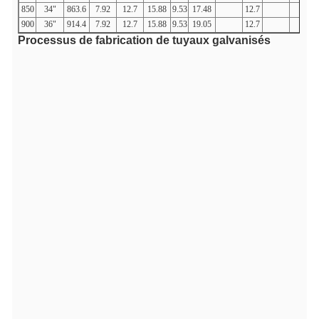
850
34"
863.6
7.92
12.7
15.88
9.53
17.48
12.7
900
36"
914.4
7.92
12.7
15.88
9.53
19.05
12.7
Processus de fabrication de tuyaux galvanisés