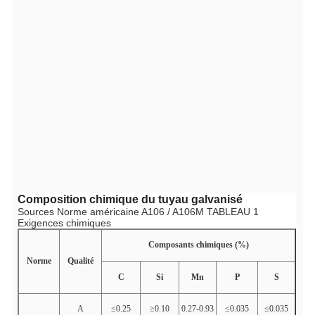
Composition chimique du tuyau galvanisé
Sources Norme américaine A106 / A106M TABLEAU 1
Exigences chimiques
Composants chimiques (%)
Norme
Qualité
C
Si
Mn
P
S
A
≤0.25
≥0.10
0.27-0.93
≤0.035
≤0.035