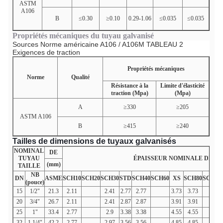
ASTM
A106
B
≤0.30
≥0.10
0.29-1.06
≤0.035
≤0.035
Propriétés mécaniques du tuyau galvanisé
Sources Norme américaine
A106 / A106M
TABLEAU 2
Exigences de traction
Propriétés mécaniques
Norme
Qualité
Résistance à la
Limite d'élasticité
traction (Mpa)
(Mpa)
A
≥330
≥205
ASTM A106
B
≥415
≥240
Tailles de dimensions de tuyaux galvanisés
NOMINAL
DE
TUYAU
ÉPAISSEUR NOMINALE DE PA
(mm)
TAILLE
NB
DN
ASME
SCH10
SCH20
SCH30
STD
SCH40
SCH60
XS
SCH80
SCH10
(pouce)
15
1/2"
21.3
2.11
2.41
2.77
2.77
3.73
3.73
20
3/4"
26.7
2.11
2.41
2.87
2.87
3.91
3.91
25
1"
33.4
2.77
2.9
3.38
3.38
4.55
4.55
32
1.1/4"
42.2
2.77
2.97
3.56
3.56
4.85
4.85