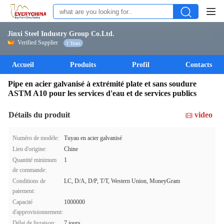
Jinxi Steel Industry Group Co.Ltd.
Verified Supplier
1 Years
Accueil
Produits
Profil
Contacts
Pipe en acier galvanisé à extrémité plate et sans soudure
ASTM A10 pour les services d'eau et de services publics
Détails du produit
video
Numéro de modèle:
Tuyau en acier galvanisé
Lieu d'origine:
Chine
Quantité minimum
1
de commande:
Conditions de
LC, D/A, D/P, T/T, Western Union, MoneyGram
paiement:
Capacité
1000000
d'approvisionnement:
Délai de livraison:
7 jours