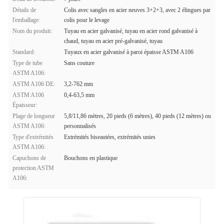
Détails de
Colis avec sangles en acier neuves 3+2+3, avec 2 élingues par
l'emballage:
colis pour le levage
Nom du produit:
Tuyau en acier galvanisé, tuyau en acier rond galvanisé à
chaud, tuyau en acier pré-galvanisé, tuyau
Standard:
Tuyaux en acier galvanisé à paroi épaisse ASTM A106
Type de tube
Sans couture
ASTM A106:
ASTM A106 DE:
3,2-762 mm
ASTM A106
0,4-63,5 mm
Épaisseur:
Plage de longueur
5,8/11,86 mètres, 20 pieds (6 mètres), 40 pieds (12 mètres) ou
ASTM A106:
personnalisés
Type d'extrémités
Extrémités biseautées, extrémités unies
ASTM A106:
Capuchons de
Bouchons en plastique
protection ASTM
A106: