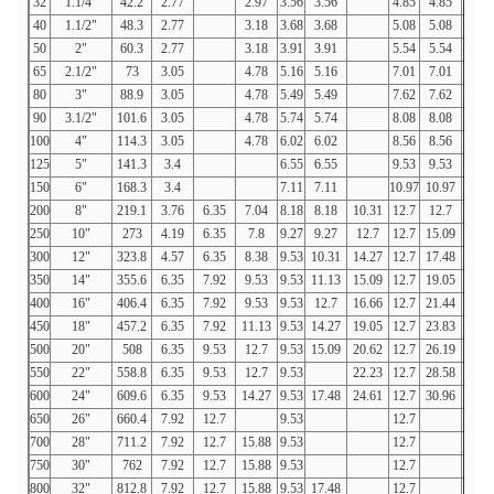
32
1.1/4"
42.2
2.77
2.97
3.56
3.56
4.85
4.85
40
1.1/2"
48.3
2.77
3.18
3.68
3.68
5.08
5.08
50
2"
60.3
2.77
3.18
3.91
3.91
5.54
5.54
65
2.1/2"
73
3.05
4.78
5.16
5.16
7.01
7.01
80
3"
88.9
3.05
4.78
5.49
5.49
7.62
7.62
90
3.1/2"
101.6
3.05
4.78
5.74
5.74
8.08
8.08
100
4"
114.3
3.05
4.78
6.02
6.02
8.56
8.56
125
5"
141.3
3.4
6.55
6.55
9.53
9.53
150
6"
168.3
3.4
7.11
7.11
10.97
10.97
200
8"
219.1
3.76
6.35
7.04
8.18
8.18
10.31
12.7
12.7
15.
250
10"
273
4.19
6.35
7.8
9.27
9.27
12.7
12.7
15.09
18.
300
12"
323.8
4.57
6.35
8.38
9.53
10.31
14.27
12.7
17.48
21.
350
14"
355.6
6.35
7.92
9.53
9.53
11.13
15.09
12.7
19.05
23.
400
16"
406.4
6.35
7.92
9.53
9.53
12.7
16.66
12.7
21.44
26.
450
18"
457.2
6.35
7.92
11.13
9.53
14.27
19.05
12.7
23.83
39.
500
20"
508
6.35
9.53
12.7
9.53
15.09
20.62
12.7
26.19
32.
550
22"
558.8
6.35
9.53
12.7
9.53
22.23
12.7
28.58
34.
600
24"
609.6
6.35
9.53
14.27
9.53
17.48
24.61
12.7
30.96
38.
650
26"
660.4
7.92
12.7
9.53
12.7
700
28"
711.2
7.92
12.7
15.88
9.53
12.7
750
30"
762
7.92
12.7
15.88
9.53
12.7
800
32"
812.8
7.92
12.7
15.88
9.53
17.48
12.7