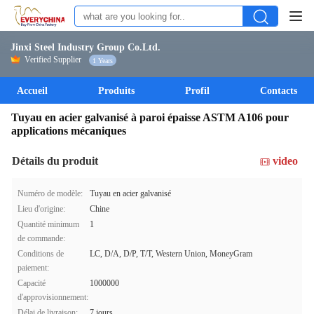
Jinxi Steel Industry Group Co.Ltd.
Verified Supplier
1 Years
Accueil
Produits
Profil
Contacts
Tuyau en acier galvanisé à paroi épaisse ASTM A106 pour
applications mécaniques
Détails du produit
video
Numéro de modèle:
Tuyau en acier galvanisé
Lieu d'origine:
Chine
Quantité minimum
1
de commande:
Conditions de
LC, D/A, D/P, T/T, Western Union, MoneyGram
paiement:
Capacité
1000000
d'approvisionnement:
Délai de livraison:
7 jours