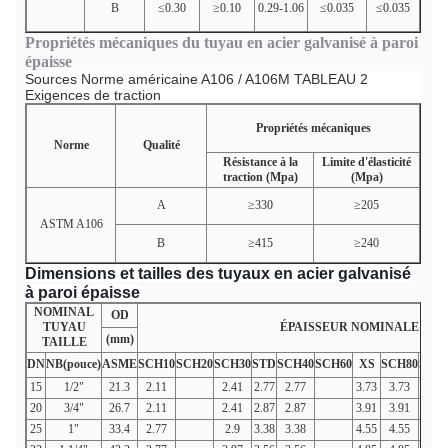
B
≤0.30
≥0.10
0.29-1.06
≤0.035
≤0.035
Propriétés mécaniques du tuyau en acier galvanisé à paroi
épaisse
Sources Norme américaine
A106 / A106M
TABLEAU 2
Exigences de traction
Propriétés mécaniques
Norme
Qualité
Résistance à la
Limite d'élasticité
traction (Mpa)
(Mpa)
A
≥330
≥205
ASTM A106
B
≥415
≥240
Dimensions et tailles des tuyaux en acier galvanisé
à paroi épaisse
NOMINAL
OD
TUYAU
ÉPAISSEUR NOMINALE DE 
(mm)
TAILLE
DN
NB(pouce)
ASME
SCH10
SCH20
SCH30
STD
SCH40
SCH60
XS
SCH80
SCH1
15
1/2"
21.3
2.11
2.41
2.77
2.77
3.73
3.73
20
3/4"
26.7
2.11
2.41
2.87
2.87
3.91
3.91
25
1"
33.4
2.77
2.9
3.38
3.38
4.55
4.55