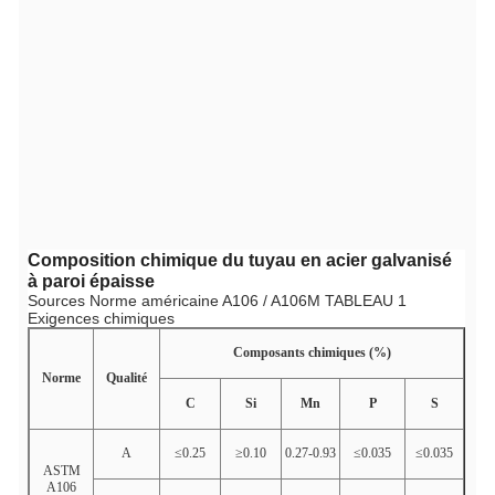
Composition chimique du tuyau en acier galvanisé
à paroi épaisse
Sources Norme américaine A106 / A106M TABLEAU 1
Exigences chimiques
Composants chimiques (%)
Norme
Qualité
C
Si
Mn
P
S
A
≤0.25
≥0.10
0.27-0.93
≤0.035
≤0.035
ASTM
A106