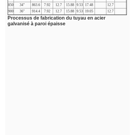
850
34"
863.6
7.92
12.7
15.88
9.53
17.48
12.7
900
36"
914.4
7.92
12.7
15.88
9.53
19.05
12.7
Processus de fabrication du tuyau en acier
galvanisé à paroi épaisse