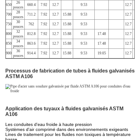
26
650
660.4
7.92
12.7
9.53
12.7
pouces
28
700
711.2
7.92
12.7
15.88
9.53
12.7
pouces
30
750
762
7.92
12.7
15.88
9.53
12.7
pouces
32
800
812.8
7.92
12.7
15.88
9.53
17.48
12.7
pouces
34
850
863.6
7.92
12.7
15.88
9.53
17.48
12.7
pouces
36
900
914.4
7.92
12.7
15.88
9.53
19.05
12.7
pouces
Processus de fabrication de tubes à fluides galvanisés
ASTM A106
Application des tuyaux à fluides galvanisés ASTM
A106
Les conduites d'eau froide à haute pression
Systèmes d'air comprimé dans des environnements exigeants
Lines de traitement pour les fluides non toxiques à température
basse