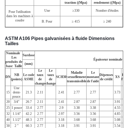
traction ((Mpa)
rendement ((Mpa)
Une
≥330
Nombre d'étoiles
Pour l'utilisation
dans les machines à
coudre
B. Pour
≥ 415
≥ 240
ASTM A106 Pipes galvanisées à fluide Dimensions
Tailles
Nominale
Surdose
Les
Épaisseur nominale des
produits de
(mm)
base
Taille
Le
Le
Maladie
Le
NB
Le code
taux
taux
Dépenses
Le 
DN
SCH30
sexuellement
montant
XS
(points)
ASME
de
de
de crédit
l'as
transmissible
de l'aide
change
change
Une
15
demi-
21.3
2.11
2.41
2.77
2.77
3.73
pouce.
20
3/4"
26.7
2.11
2.41
2.87
2.87
3.91
25
1 pouce
33.4
2.77
2.9
3.38
3.38
4.55
32
1.1/4"
42.2
2.77
2.97
3.56
3.56
4.85
40
1.1/2"
48.3
2.77
3.18
3.68
3.68
5.08
50
2 "
60.3
2.77
3.18
3.91
3.91
5.54