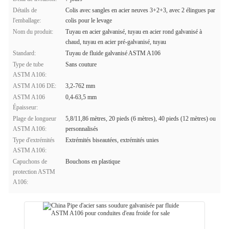
Détails de
Colis avec sangles en acier neuves 3+2+3, avec 2 élingues par
l'emballage:
colis pour le levage
Nom du produit:
Tuyau en acier galvanisé, tuyau en acier rond galvanisé à
chaud, tuyau en acier pré-galvanisé, tuyau
Standard:
Tuyau de fluide galvanisé ASTM A106
Type de tube
Sans couture
ASTM A106:
ASTM A106 DE:
3,2-762 mm
ASTM A106
0,4-63,5 mm
Épaisseur:
Plage de longueur
5,8/11,86 mètres, 20 pieds (6 mètres), 40 pieds (12 mètres) ou
ASTM A106:
personnalisés
Type d'extrémités
Extrémités biseautées, extrémités unies
ASTM A106:
Capuchons de
Bouchons en plastique
protection ASTM
A106: