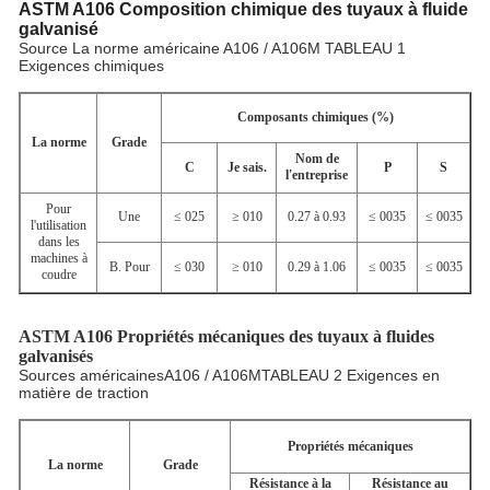
ASTM A106 Composition chimique des tuyaux à fluide
galvanisé
Source La norme américaine A106 / A106M TABLEAU 1
Exigences chimiques
Composants chimiques (%)
La norme
Grade
Nom de
C
Je sais.
P
S
l'entreprise
Pour
Une
≤ 025
≥ 010
0.27 à 0.93
≤ 0035
≤ 0035
l'utilisation
dans les
machines à
B. Pour
≤ 030
≥ 010
0.29 à 1.06
≤ 0035
≤ 0035
coudre
ASTM A106 Propriétés mécaniques des tuyaux à fluides
galvanisés
Sources américaines
A106 / A106M
TABLEAU 2 Exigences en
matière de traction
Propriétés mécaniques
La norme
Grade
Résistance à la
Résistance au