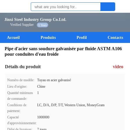
Jinxi Steel Industry Group Co.Ltd.
Verified Supplier
1 Years
Accueil
Produits
Profil
Contacts
Pipe d'acier sans soudure galvanisée par fluide ASTM A106
pour conduites d'eau froide
Détails du produit
video
Numéro de modèle:
Tuyau en acier galvanisé
Lieu d'origine:
Chine
Quantité minimum
1
de commande:
Conditions de
LC, D/A, D/P, T/T, Western Union, MoneyGram
paiement:
Capacité
1000000
d'approvisionnement:
Délai de livraison:
7 jours