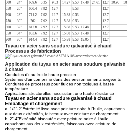
600
24"
609.6
6.35
9.53
14.27
9.53
17.48
24.61
12.7
30.96
38.89
650
26"
660.4
7.92
12.7
9.53
12.7
700
28"
711.2
7.92
12.7
15.88
9.53
12.7
750
30"
762
7.92
12.7
15.88
9.53
12.7
800
32"
812.8
7.92
12.7
15.88
9.53
17.48
12.7
850
34"
863.6
7.92
12.7
15.88
9.53
17.48
12.7
900
36"
914.4
7.92
12.7
15.88
9.53
19.05
12.7
Tuyau en acier sans soudure galvanisé à chaud
Processus de fabrication
Application du tuyau en acier sans soudure galvanisé
à chaud
Conduites d'eau froide haute pression
Systèmes d'air comprimé dans des environnements exigeants
Conduites de processus pour fluides non toxiques à basse
température
Applications structurelles nécessitant une haute résistance
Tuyau en acier sans soudure galvanisé à chaud
Emballage et chargement
a. 1/2"-2"Extrémité lisse avec peinture noire à l'huile, capuchons
aux deux extrémités, faisceaux avec ceinture de chargement.
b. 2"-4"Extrémité biseautée avec peinture noire à l'huile,
capuchons aux deux extrémités, faisceaux avec ceinture de
chargement.