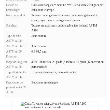
Détails de
Colis avec sangles en acier neuves 3+2+3, avec 2 élingues par
l'emballage:
colis pour le levage
Nom du produit:
Tuyau en acier galvanisé, tuyau en acier rond galvanisé à
chaud, tuyau en acier pré-galvanisé, tuyau
Standard:
Tuyaux en acier sans soudure galvanisés à chaud ASTM
A106
Type de tube
Sans couture
ASTM A106:
ASTM A106 DE:
3,2-762 mm
ASTM A106
0,4-63,5 mm
Épaisseur:
Plage de longueur
5,8/11,86 mètres, 20 pieds (6 mètres), 40 pieds (12 mètres) ou
ASTM A106:
personnalisés
Type d'extrémités
Extrémités biseautées, extrémités unies
ASTM A106:
Capuchons de
Bouchons en plastique
protection ASTM
A106: