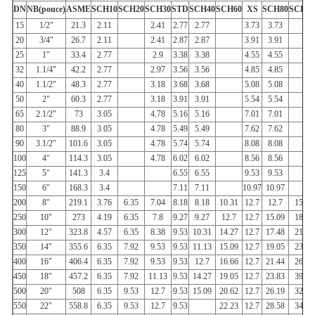
DN
NB(pouce)
ASME
SCH10
SCH20
SCH30
STD
SCH40
SCH60
XS
SCH80
SCH10
15
1/2"
21.3
2.11
2.41
2.77
2.77
3.73
3.73
20
3/4"
26.7
2.11
2.41
2.87
2.87
3.91
3.91
25
1"
33.4
2.77
2.9
3.38
3.38
4.55
4.55
32
1.1/4"
42.2
2.77
2.97
3.56
3.56
4.85
4.85
40
1.1/2"
48.3
2.77
3.18
3.68
3.68
5.08
5.08
50
2"
60.3
2.77
3.18
3.91
3.91
5.54
5.54
65
2.1/2"
73
3.05
4.78
5.16
5.16
7.01
7.01
80
3"
88.9
3.05
4.78
5.49
5.49
7.62
7.62
90
3.1/2"
101.6
3.05
4.78
5.74
5.74
8.08
8.08
100
4"
114.3
3.05
4.78
6.02
6.02
8.56
8.56
125
5"
141.3
3.4
6.55
6.55
9.53
9.53
150
6"
168.3
3.4
7.11
7.11
10.97
10.97
200
8"
219.1
3.76
6.35
7.04
8.18
8.18
10.31
12.7
12.7
15.09
250
10"
273
4.19
6.35
7.8
9.27
9.27
12.7
12.7
15.09
18.26
300
12"
323.8
4.57
6.35
8.38
9.53
10.31
14.27
12.7
17.48
21.44
350
14"
355.6
6.35
7.92
9.53
9.53
11.13
15.09
12.7
19.05
23.83
400
16"
406.4
6.35
7.92
9.53
9.53
12.7
16.66
12.7
21.44
26.19
450
18"
457.2
6.35
7.92
11.13
9.53
14.27
19.05
12.7
23.83
39.36
500
20"
508
6.35
9.53
12.7
9.53
15.09
20.62
12.7
26.19
32.54
550
22"
558.8
6.35
9.53
12.7
9.53
22.23
12.7
28.58
34.93