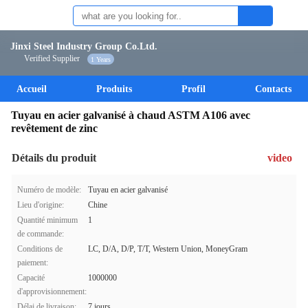
Jinxi Steel Industry Group Co.Ltd.
Verified Supplier
1 Years
Accueil
Produits
Profil
Contacts
Tuyau en acier galvanisé à chaud ASTM A106 avec
revêtement de zinc
Détails du produit
video
Numéro de modèle:
Tuyau en acier galvanisé
Lieu d'origine:
Chine
Quantité minimum
1
de commande:
Conditions de
LC, D/A, D/P, T/T, Western Union, MoneyGram
paiement:
Capacité
1000000
d'approvisionnement:
Délai de livraison:
7 jours