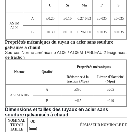
C
Si
Mn
P
S
A
≤0.25
≥0.10
0.27-0.93
≤0.035
≤0.035
ASTM
A106
B
≤0.30
≥0.10
0.29-1.06
≤0.035
≤0.035
Propriétés mécaniques du tuyau en acier sans soudure
galvanisé à chaud
Sources Norme américaine
A106 / A106M
TABLEAU 2 Exigences
de traction
Propriétés mécaniques
Norme
Qualité
Résistance à la
Limite d'élasticité
traction (Mpa)
(Mpa)
A
≥330
≥205
ASTM A106
B
≥415
≥240
Dimensions et tailles des tuyaux en acier sans
soudure galvanisés à chaud
NOMINAL
OD
TUYAU
ÉPAISSEUR NOMINALE DE P
(mm)
TAILLE