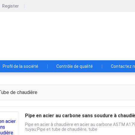
Register
Jinxi Steel Industry Group Co.Ltd.
Le client d'abord et la qualité en priorité
Profil de la société
Contrôle de qualité
Contactez 
ube de chaudière
Pipe en acier au carbone sans soudure à chau
Pipe en acier à chaudière en acier au carbone ASTM A17
tuyau:Pipe et tube de chaudière, tube