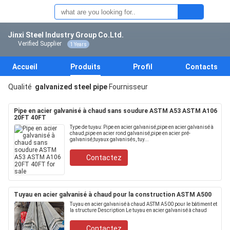
Jinxi Steel Industry Group Co.Ltd.
Verified Supplier
1 Years
Accueil
Produits
Profil
Contacts
Qualité
galvanized steel pipe
Fournisseur
Pipe en acier galvanisé à chaud sans soudure ASTM A53 ASTM A106
20FT 40FT
Type de tuyau: Pipe en acier galvanisé,pipe en acier galvanisé à
chaud,pipe en acier rond galvanisé,pipe en acier pré-
galvanisé,tuyaux galvanisés, tuy...
Contactez
Tuyau en acier galvanisé à chaud pour la construction ASTM A500
Tuyau en acier galvanisé à chaud ASTM A500 pour le bâtiment et
la structure Description Le tuyau en acier galvanisé à chaud
Contactez