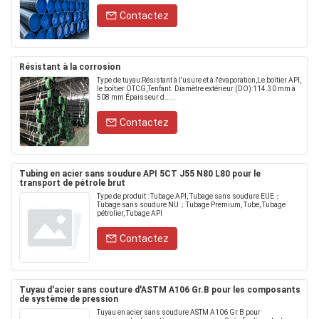
Contactez
Résistant à la corrosion
Type de tuyau:Résistant à l'usure et à l'évaporation,Le boîtier API,
le boîtier OTCG,Tenfant. Diamètre extérieur (DO):114.30 mm à
508 mm Épaisseur d.....
Contactez
Tubing en acier sans soudure API 5CT J55 N80 L80 pour le
transport de pétrole brut
Type de produit : Tubage API, Tubage sans soudure EUE；
Tubage sans soudure NU；Tubage Premium, Tube, Tubage
pétrolier, Tubage API
Contactez
Tuyau d'acier sans couture d'ASTM A106 Gr.B pour les composants
de système de pression
Tuyau en acier sans soudure ASTM A106 Gr.B pour