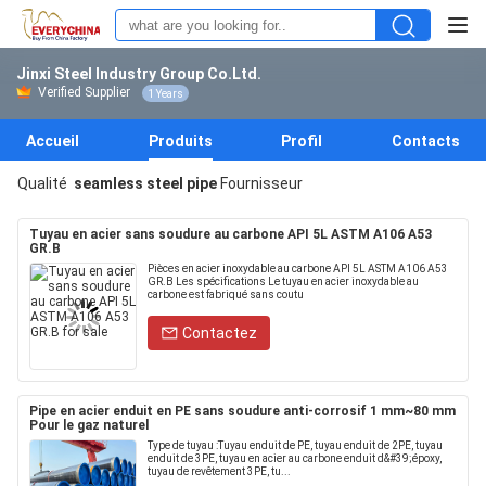
Jinxi Steel Industry Group Co.Ltd.
Verified Supplier
1 Years
Accueil
Produits
Profil
Contacts
Qualité
seamless steel pipe
Fournisseur
Tuyau en acier sans soudure au carbone API 5L ASTM A106 A53
GR.B
Pièces en acier inoxydable au carbone API 5L ASTM A106 A53
GR.B Les spécifications Le tuyau en acier inoxydable au
carbone est fabriqué sans coutu
Contactez
Pipe en acier enduit en PE sans soudure anti-corrosif 1 mm~80 mm
Pour le gaz naturel
Type de tuyau :Tuyau enduit de PE, tuyau enduit de 2PE, tuyau
enduit de 3PE, tuyau en acier au carbone enduit d&#39;époxy,
tuyau de revêtement 3PE, tu...