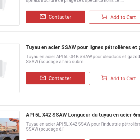
sprial,structure de pilage Les spécifications:Le.....
Contacter
Add to Cart
Tuyau en acier SSAW pour lignes pétrolières et
Tuyau en acier API 5L GR.B SSAW pour oléoducs et gazodu
SSAW (soudage à l'arc subm
Contacter
Add to Cart
API 5L X42 SSAW Longueur du tuyau en acier 6m 3
Tuyau en acier API 5L X42 SSAW pour l'industrie pétrolièr
SSAW (soudage à l'