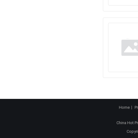
Home
P
China Hot P
Copyri