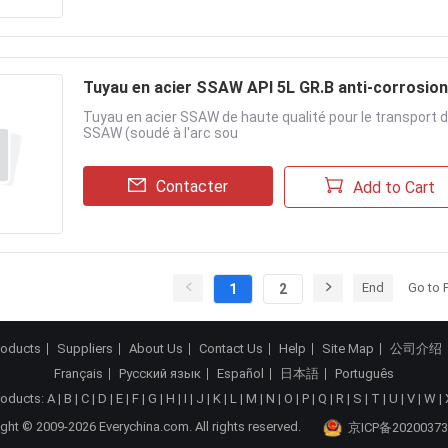
Tuyau en acier SSAW API 5L GR.B anti-corrosion 
Tuyau en acier SSAW de haute qualité pour le transport d
SSAW (soudé à l'arc sou
Contacter
Add to Cart
End
Go to 
1
2
roducts
Suppliers
About Us
Contact Us
Help
Site Map
公司介绍
Français
Русский язык
Español
日本語
Português
roducts:
A
|
B
|
C
|
D
|
E
|
F
|
G
|
H
|
I
|
J
|
K
|
L
|
M
|
N
|
O
|
P
|
Q
|
R
|
S
|
T
|
U
|
V
|
W
|
ght © 2009-2026 Everychina.com. All rights reserved.
京ICP备20200373