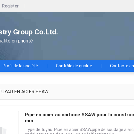
Register
ustry Group Co.Ltd.
alité en priorité
Profil de la société
Contrôle de qualité
Contactez 
UYAU EN ACIER SSAW
Pipe en acier au carbone SSAW pour la construct
mm
Type de tuyau: Pipe en acier SSAW,pipe de soudage à arc