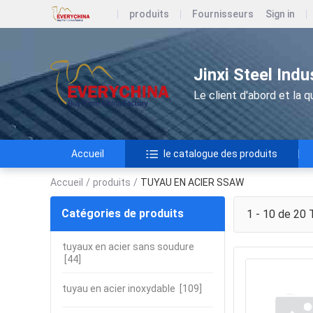
produits
Fournisseurs
Sign in
Jinxi Steel Ind
Le client d'abord et la qu
Accueil
le catalogue des produits
Accueil
/
produits
/
TUYAU EN ACIER SSAW
Catégories de produits
1 - 10 de 20
T
tuyaux en acier sans soudure
[44]
tuyau en acier inoxydable
[109]