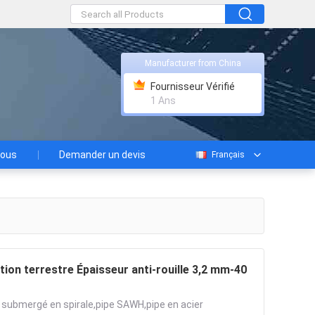
Manufacturer from China
Fournisseur Vérifié
1 Ans
nous
Demander un devis
Français
ion terrestre Épaisseur anti-rouille 3,2 mm-40
 submergé en spirale,pipe SAWH,pipe en acier