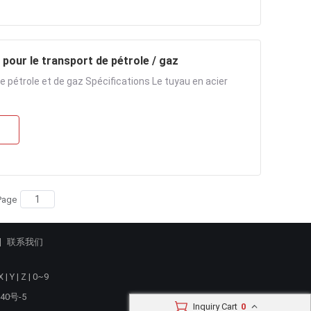
pour le transport de pétrole / gaz
e pétrole et de gaz Spécifications Le tuyau en acier
Page
联系我们
X
|
Y
|
Z
|
0~9
40号-5
Inquiry Cart
0