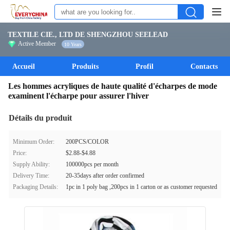
TEXTILE CIE., LTD DE SHENGZHOU SEELEAD
Active Member
10 Years
Accueil
Produits
Profil
Contacts
Les hommes acryliques de haute qualité d'écharpes de mode
examinent l'écharpe pour assurer l'hiver
Détails du produit
Minimum Order:
200PCS/COLOR
Price:
$2.88-$4.88
Supply Ability:
100000pcs per month
Delivery Time:
20-35days after order confirmed
Packaging Details:
1pc in 1 poly bag ,200pcs in 1 carton or as customer requested