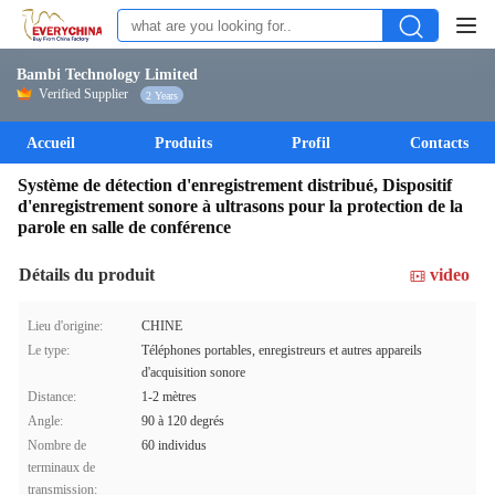
Bambi Technology Limited
Verified Supplier
2 Years
Accueil
Produits
Profil
Contacts
Système de détection d'enregistrement distribué, Dispositif
d'enregistrement sonore à ultrasons pour la protection de la
parole en salle de conférence
Détails du produit
video
Lieu d'origine:
CHINE
Le type:
Téléphones portables, enregistreurs et autres appareils
d'acquisition sonore
Distance:
1-2 mètres
Angle:
90 à 120 degrés
Nombre de
60 individus
terminaux de
transmission: