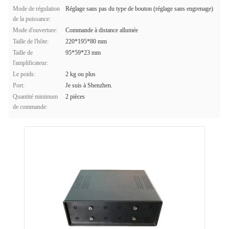
Mode de régulation
Réglage sans pas du type de bouton (réglage sans engrenage)
de la puissance:
Mode d'ouverture:
Commande à distance allumée
Taille de l'hôte:
220*195*80 mm
Taille de
95*59*23 mm
l'amplificateur:
Le poids:
2 kg ou plus
Port:
Je suis à Shenzhen.
Quantité minimum
2 pièces
de commande: