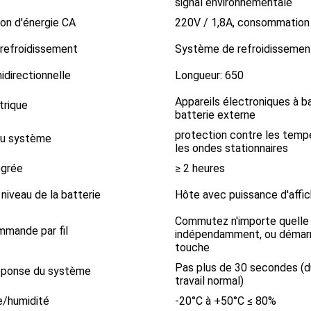
signal environnementale
n d'énergie CA
220V / 1,8A, consommation
refroidissement
Système de refroidissement 
directionnelle
Longueur: 650
Appareils électroniques à ba
trique
batterie externe
protection contre les temp
du système
les ondes stationnaires
égrée
≥ 2 heures
 niveau de la batterie
Hôte avec puissance d'affic
Commutez n'importe quelle
mmande par fil
indépendamment, ou démarre
touche
Pas plus de 30 secondes (
éponse du système
travail normal)
/humidité
-20°C à +50°C ≤ 80%