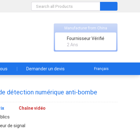
Manufacturer from China
Fournisseur Vérifié
2 Ans
nous
Demander un devis
Français
 de détection numérique anti-bombe
ix
Chaîne vidéo
ublics
eur de signal