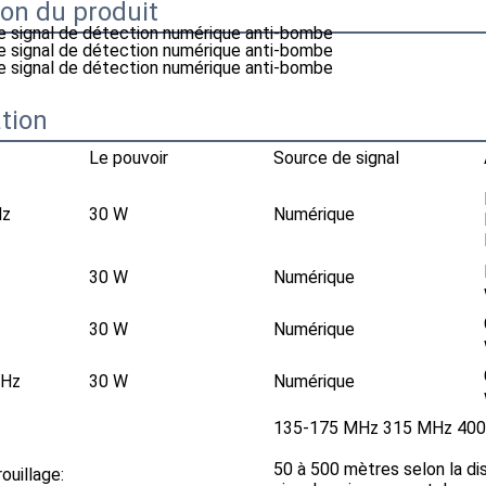
ion du produit
ation
Le pouvoir
Source de signal
Hz
30 W
Numérique
30 W
Numérique
30 W
Numérique
MHz
30 W
Numérique
135-175 MHz 315 MHz 40
50 à 500 mètres selon la di
ouillage: