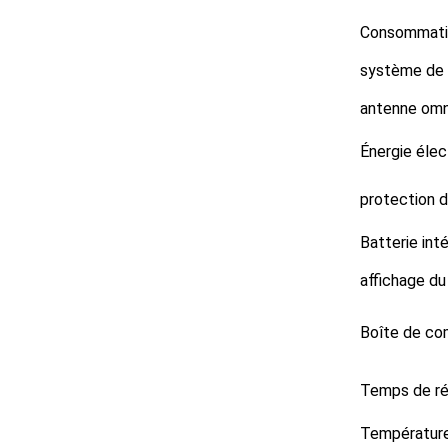
Consommatio
système de 
antenne omni
Énergie élec
protection 
Batterie int
affichage du
Boîte de co
Temps de r
Température