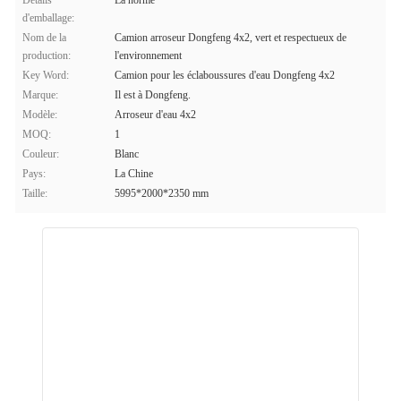
Détails
La norme
d'emballage:
Nom de la
Camion arroseur Dongfeng 4x2, vert et respectueux de
production:
l'environnement
Key Word:
Camion pour les éclaboussures d'eau Dongfeng 4x2
Marque:
Il est à Dongfeng.
Modèle:
Arroseur d'eau 4x2
MOQ:
1
Couleur:
Blanc
Pays:
La Chine
Taille:
5995*2000*2350 mm