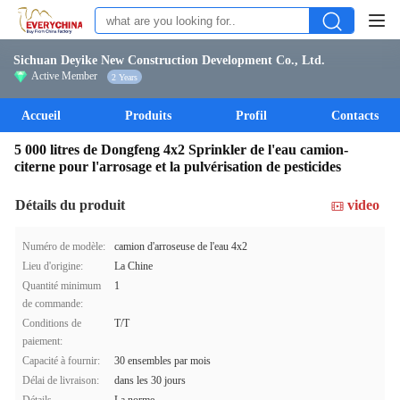
Sichuan Deyike New Construction Development Co., Ltd.
Active Member
2 Years
Accueil
Produits
Profil
Contacts
5 000 litres de Dongfeng 4x2 Sprinkler de l'eau camion-
citerne pour l'arrosage et la pulvérisation de pesticides
Détails du produit
video
Numéro de modèle:
camion d'arroseuse de l'eau 4x2
Lieu d'origine:
La Chine
Quantité minimum
1
de commande:
Conditions de
T/T
paiement:
Capacité à fournir:
30 ensembles par mois
Délai de livraison:
dans les 30 jours