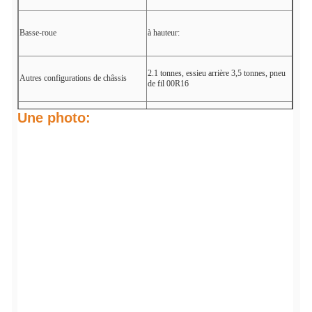
Basse-roue
à hauteur:
2.1 tonnes, essieu arrière 3,5 tonnes, pneu
Autres configurations de châssis
de fil 00R16
Une photo:
Taille du véhicule
5995*2000*2350 mm
Réduction du poids
3800 kg
Masse totale
4495 kg
Volume effectif du réservoir d'eau
Pour les produits: