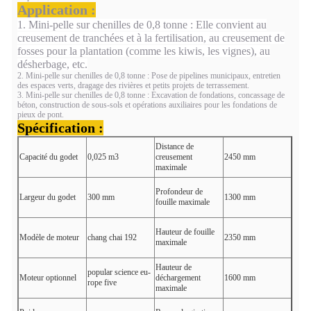
Application :
1. Mini-pelle sur chenilles de 0,8 tonne : Elle convient au
creusement de tranchées et à la fertilisation, au creusement de
fosses pour la plantation (comme les kiwis, les vignes), au
désherbage, etc.
2. Mini-pelle sur chenilles de 0,8 tonne : Pose de pipelines municipaux, entretien
des espaces verts, dragage des rivières et petits projets de terrassement.
3. Mini-pelle sur chenilles de 0,8 tonne : Excavation de fondations, concassage de
béton, construction de sous-sols et opérations auxiliaires pour les fondations de
pieux de pont.
Spécification :
Distance de
Capacité du godet
0,025 m3
creusement
2450 mm
maximale
Profondeur de
Largeur du godet
300 mm
1300 mm
fouille maximale
Hauteur de fouille
Modèle de moteur
chang chai 192
2350 mm
maximale
Hauteur de
popular science eu-
Moteur optionnel
déchargement
1600 mm
rope five
maximale