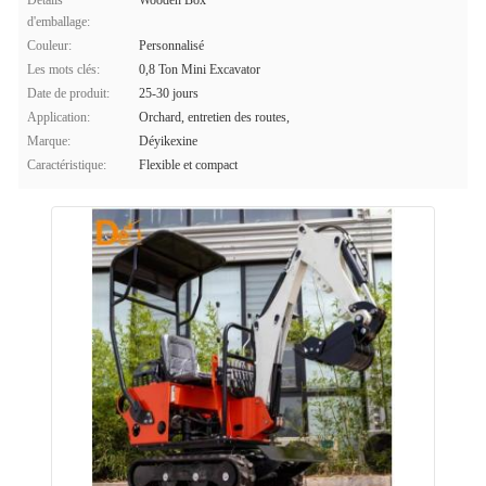
Détails
Wooden Box
d'emballage:
Couleur:
Personnalisé
Les mots clés:
0,8 Ton Mini Excavator
Date de produit:
25-30 jours
Application:
Orchard, entretien des routes,
Marque:
Déyikexine
Caractéristique:
Flexible et compact