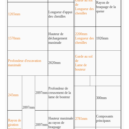
Garde au sol
Rayon de
de
braquage de la
Longueur des
queue
Longueur d'appui
chenilles
1265mm
des chenilles
Hauteur de
2200mm
1570mm
déchargement
Longueur des
1926mm
maximale
chenilles
Garde au sol
Profondeur d'excavation
de
2620mm
maximale
Lame de
bouteur
Profondeur de
2097mm
creusement de la
245mm
lame de bouteur
300mm
2097mm
Composants
Hauteur maximale
2781mm
Rayon de
principaux
au rayon de
giration
2097mm
braquage