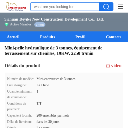
Sichuan Deyike New Construction Development Co., Ltd.
Active Member
2 Years
Accueil
Produits
Profil
Contacts
Mini-pelle hydraulique de 3 tonnes, équipement de
terrassement sur chenilles, 19KW, 2250 tr/min
Détails du produit
video
Numéro de modèle:
Mini-excavatrice de 3 tonnes
Lieu d'origine:
La Chine
Quantité minimum
1
de commande:
Conditions de
T/T
paiement:
Capacité à fournir:
200 ensembles par mois
Délai de livraison:
dans les 30 jours