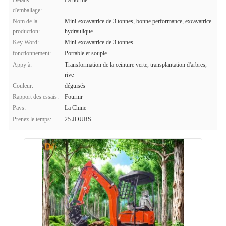
Détails
La norme
d'emballage:
Nom de la
Mini-excavatrice de 3 tonnes, bonne performance, excavatrice
production:
hydraulique
Key Word:
Mini-excavatrice de 3 tonnes
fonctionnement:
Portable et souple
Appy à:
Transformation de la ceinture verte, transplantation d'arbres,
rive
Couleur:
déguisés
Rapport des essais:
Fournir
Pays:
La Chine
Prenez le temps:
25 JOURS