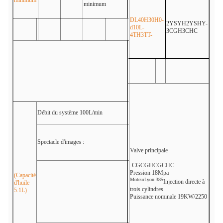
minimum
minimum
DL40H30H0-
2YSYH2YSHY-
d10L-
3CGH3CHC
4TH3TT-
Débit du système 100L/min
Spectacle d'images :
Valve principale
-CGCGHCGCHC
Pression 18Mpa
(Capacité
Moteur
Lyon 385
Injection directe à
d'huile
trois cylindres
5.1L)
Puissance nominale 19KW/2250