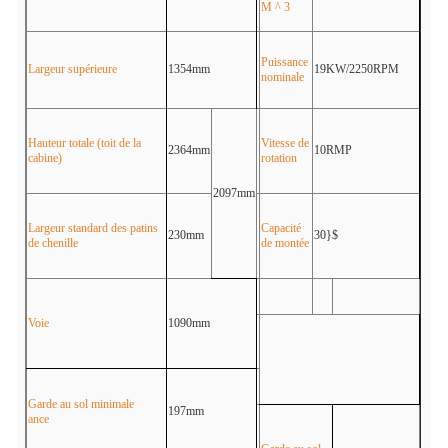
M ^ 3
Puissance
Largeur supérieure
1354mm
19KW/2250RPM
nominale
Hauteur totale (toit de la
Vitesse de
2364mm
10RMP
cabine)
rotation
2097mm
Largeur standard des patins
Capacité
230mm
30}$
de chenille
de montée
Voie
1090mm
Garde au sol minimale
197mm
ance