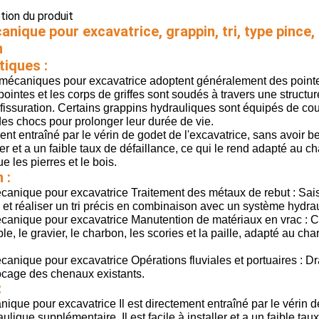
ption du produit
nique pour excavatrice, grappin, tri, type pince
n
tiques :
mécaniques pour excavatrice adoptent généralement des pointes d
pointes et les corps de griffes sont soudés à travers une structu
la fissuration. Certains grappins hydrauliques sont équipés de c
des chocs pour prolonger leur durée de vie.
ment entraîné par le vérin de godet de l'excavatrice, sans avoir 
aller et a un faible taux de défaillance, ce qui le rend adapté 
e les pierres et le bois.
 :
anique pour excavatrice Traitement des métaux de rebut : Saisir 
, et réaliser un tri précis en combinaison avec un système hydra
canique pour excavatrice Manutention de matériaux en vrac : 
ble, le gravier, le charbon, les scories et la paille, adapté au c
canique pour excavatrice Opérations fluviales et portuaires : D
ocage des chenaux existants.
:
ique pour excavatrice Il est directement entraîné par le vérin d
lique supplémentaire. Il est facile à installer et a un faible ta