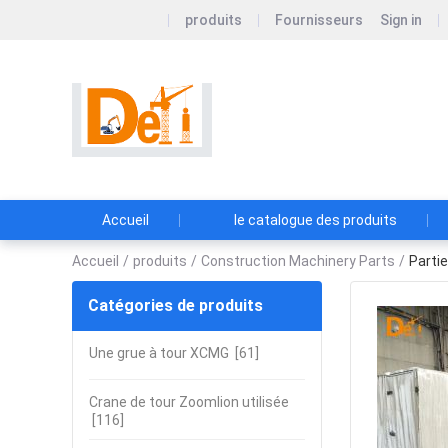
produits
Fournisseurs
Sign in
Sichuan Deyike Ne
Sichuan Deyike New Construc
basée à Sichuan.
Accueil
le catalogue des produits
Accueil
/
produits
/
Construction Machinery Parts
/
Parti
Catégories de produits
Une grue à tour XCMG
[61]
Crane de tour Zoomlion utilisée
[116]