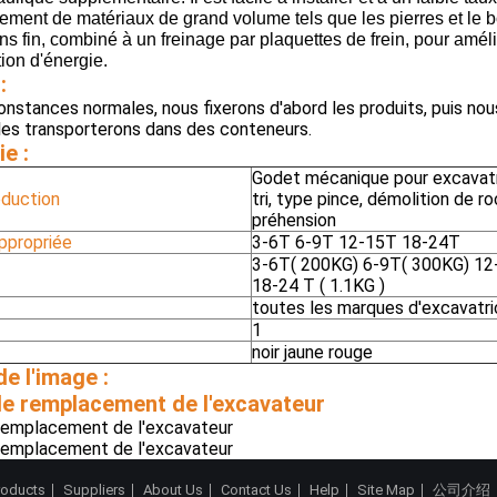
ement de matériaux de grand volume tels que les pierres et le 
ans fin, combiné à un freinage par plaquettes de frein, pour améliore
on d'énergie.
:
onstances normales, nous fixerons d'abord les produits, puis no
 les transporterons dans des conteneurs.
e :
Godet mécanique pour excavatri
oduction
tri, type pince, démolition de r
préhension
ppropriée
3-6T 6-9T 12-15T 18-24T
3-6T( 200KG) 6-9T( 300KG) 12
18-24 T ( 1.1KG )
toutes les marques d'excavatr
1
noir jaune rouge
e l'image :
roducts
Suppliers
About Us
Contact Us
Help
Site Map
公司介绍