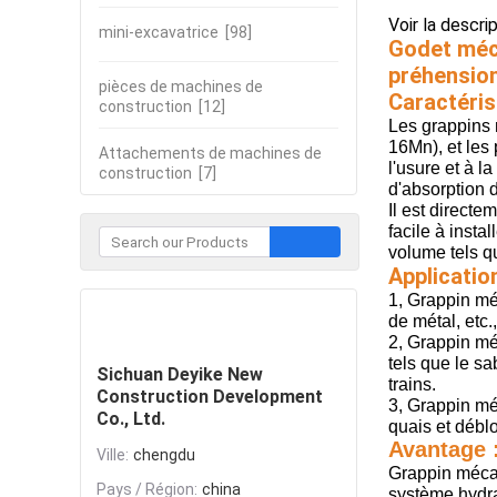
Voir la descri
mini-excavatrice
[98]
Godet méca
préhensio
pièces de machines de
Caractéris
construction
[12]
Les grappins 
16Mn), et les 
Attachements de machines de
l'usure et à 
construction
[7]
d'absorption 
Il est directe
facile à inst
volume tels qu
Application
1, Grappin méc
Contacter
de métal, etc.
2, Grappin mé
tels que le sa
Sichuan Deyike New
trains.
Construction Development
3, Grappin mé
Co., Ltd.
quais et débl
Avantage 
Ville:
chengdu
Grappin mécan
Pays / Région:
china
système hydrau