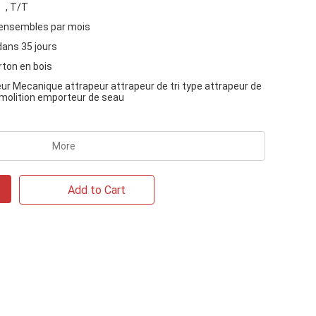
, T/T
ensembles par mois
dans 35 jours
rton en bois
ur Mecanique attrapeur attrapeur de tri type attrapeur de
molition emporteur de seau
More
Add to Cart