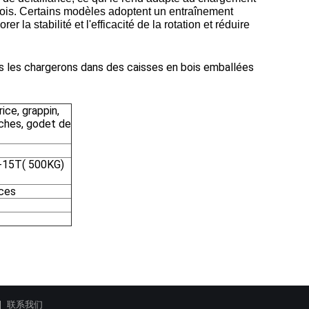
bois. Certains modèles adoptent un entraînement
r la stabilité et l'efficacité de la rotation et réduire
us les chargerons dans des caisses en bois emballées
ce, grappin,
oches, godet de
-15T( 500KG)
ices
联系我们