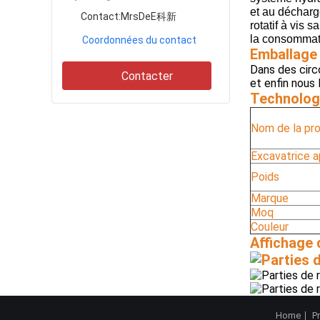
et au décharg
Contact:
MrsDeE科新
rotatif à vis s
la consommati
Coordonnées du contact
Emballage 
Dans des circ
Contacter
et enfin nous
Technologi
Nom de la pr
Excavatrice a
Poids
Marque
Moq
Couleur
Affichage d
Home
P