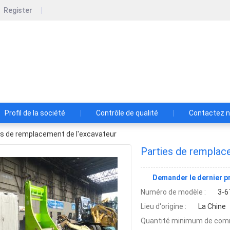
Register
w Construction Development Co., Ltd.
tion Development Co., Ltd. est une société de construction
Profil de la société
Contrôle de qualité
Contactez 
es de remplacement de l'excavateur
Parties de remplac
Demander le dernier pr
Numéro de modèle :
3-6
Lieu d'origine :
La Chine
Quantité minimum de com