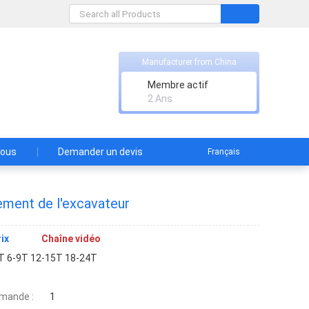
Manufacturer from China
Membre actif
2 Ans
nous
Demander un devis
Français
ement de l'excavateur
ix
Chaîne vidéo
T 6-9T 12-15T 18-24T
mande :
1