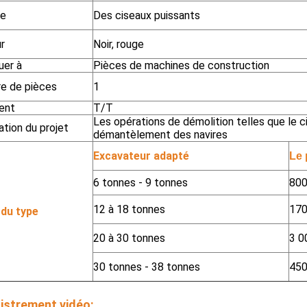
pe
Des ciseaux puissants
r
Noir, rouge
uer à
Pièces de machines de construction
e de pièces
1
ent
T/T
Les opérations de démolition telles que le c
ation du projet
démantèlement des navires
Excavateur adapté
Le 
6 tonnes - 9 tonnes
800
12 à 18 tonnes
170
 du type
20 à 30 tonnes
3 0
30 tonnes - 38 tonnes
450
istrement vidéo: