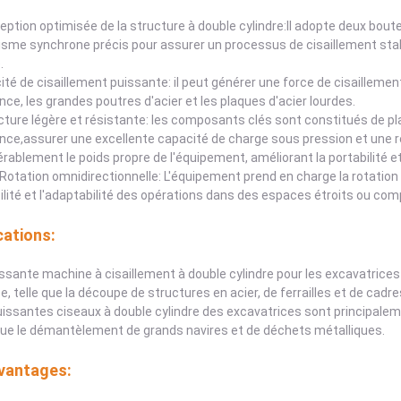
eption optimisée de la structure à double cylindre:Il adopte deux bout
me synchrone précis pour assurer un processus de cisaillement stabl
.
té de cisaillement puissante: il peut générer une force de cisailleme
nce, les grandes poutres d'acier et les plaques d'acier lourdes.
cture légère et résistante: les composants clés sont constitués de pl
nce,assurer une excellente capacité de charge sous pression et une r
rablement le poids propre de l'équipement, améliorant la portabilité et f
 Rotation omnidirectionnelle: L'équipement prend en charge la rotation
ibilité et l'adaptabilité des opérations dans des espaces étroits ou com
cations:
ssante machine à cisaillement à double cylindre pour les excavatrices
, telle que la découpe de structures en acier, de ferrailles et de cadr
issantes ciseaux à double cylindre des excavatrices sont principaleme
que le démantèlement de grands navires et de déchets métalliques.
vantages: