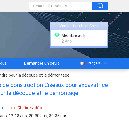
Manufacturer from China
Membre actif
2 Ans
nous
Demander un devis
Français
indre pour la découpe et le démontage
 de construction Ciseaux pour excavatrice
our la découpe et le démontage
ix
Chaîne vidéo
 ans, 12-18 ans, 20-30 ans, 30-38 ans