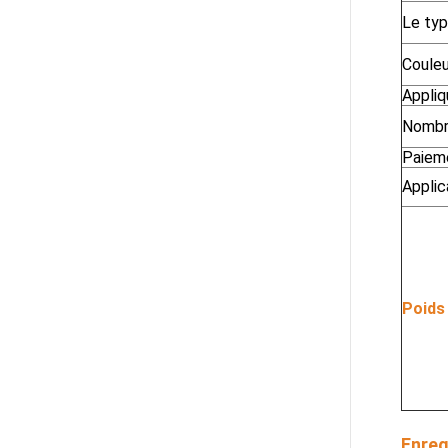
Le ty
Couleu
Appliq
Nombr
Paiem
Applic
Poids
Enreg