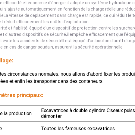
e efficacité et économie d'énergie: il adopte un système hydraulique 
qui s'ajuste automatiquement en fonction de la charge réelle,une rédu
ieLa vitesse de déplacement sans charge est rapide, ce qui réduit le t
 et réduit efficacement les coûts d'exploitation.
rité et fiabilité: équipé d'un dispositif de protection contre les surcha
 et d'autres dispositifs de sécurité,il empêche efficacement que l'é
et évite les accidents de sécuritéIl est équipé d'un bouton d'arrêt d'u
 en cas de danger soudain, assurant la sécurité opérationnelle.
lage:
es circonstances normales, nous allons d'abord fixer les produit
ées et enfin les transporter dans des conteneurs
ètres principaux:
Excavatrices à double cylindre Ciseaux puis
 la production
démonter
e
Toutes les fameuses excavatrices