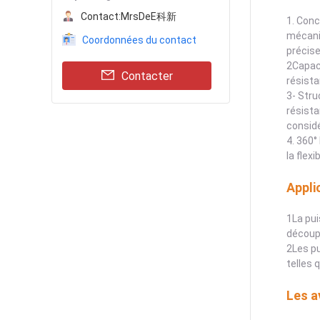
Contact:
MrsDeE科新
1. Conc
mécanis
Coordonnées du contact
précise
2Capaci
Contacter
résista
3- Stru
résista
considé
4. 360°
la flex
Appli
1La pui
découpe
2Les pu
telles 
Les a