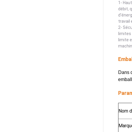
1- Haut
débit, 
d'énerg
travail
2- Sécu
limites
limite 
machine
Embal
Dans d
emball
Param
Nom de
Marqu