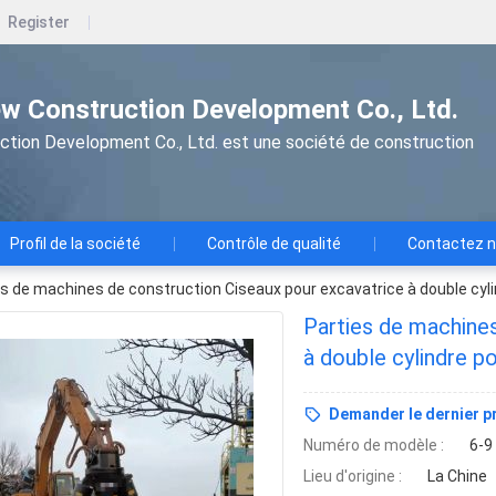
Register
w Construction Development Co., Ltd.
tion Development Co., Ltd. est une société de construction
Profil de la société
Contrôle de qualité
Contactez 
es de machines de construction Ciseaux pour excavatrice à double cyl
Parties de machines
à double cylindre p
Demander le dernier pr
Numéro de modèle :
6-9
Lieu d'origine :
La Chine