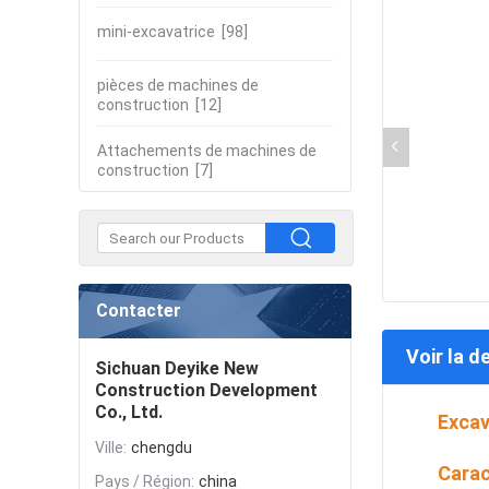
mini-excavatrice
[98]
pièces de machines de
construction
[12]
Attachements de machines de
construction
[7]
Contacter
Voir la d
Sichuan Deyike New
Construction Development
Co., Ltd.
Excav
Ville:
chengdu
Carac
Pays / Région:
china