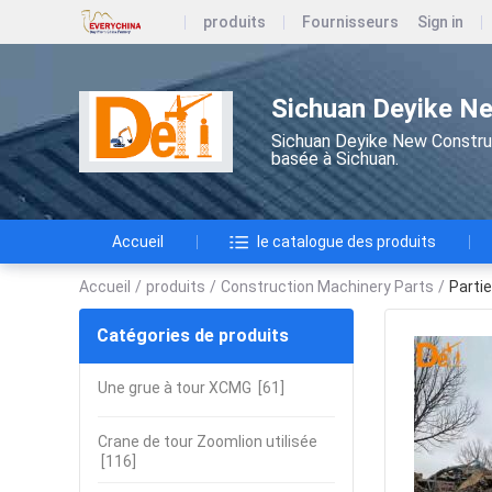
produits
Fournisseurs
Sign in
Sichuan Deyike Ne
Sichuan Deyike New Construc
basée à Sichuan.
Accueil
le catalogue des produits
Accueil
/
produits
/
Construction Machinery Parts
/
Parti
Catégories de produits
Une grue à tour XCMG
[61]
Crane de tour Zoomlion utilisée
[116]