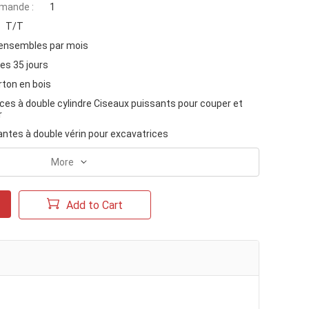
mande :
1
T/T
ensembles par mois
es 35 jours
rton en bois
ces à double cylindre Ciseaux puissants pour couper et
r
santes à double vérin pour excavatrices
More
Add to Cart