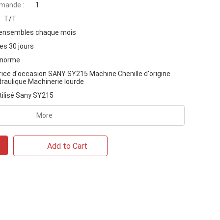
mande :
1
T/T
ensembles chaque mois
es 30 jours
 norme
ice d'occasion SANY SY215 Machine Chenille d'origine
draulique Machinerie lourde
tilisé Sany SY215
More
Add to Cart