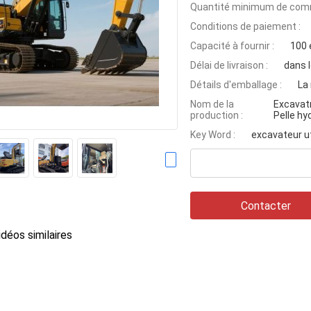
Quantité minimum de com
Conditions de paiement :
Capacité à fournir :
100 
Délai de livraison :
dans l
Détails d'emballage :
La
Nom de la
Excavatr
production :
Pelle hy
Key Word :
excavateur u
Contacter
déos similaires