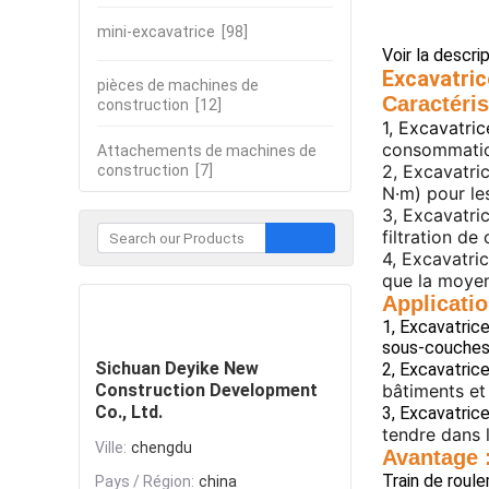
mini-excavatrice
[98]
Voir la descri
Excavatric
pièces de machines de
Caractéris
construction
[12]
1, Excavatri
consommatio
Attachements de machines de
2, Excavatr
construction
[7]
N·m) pour le
3, Excavatr
filtration de
4, Excavatr
que la moyenn
Applicatio
Contacter
1, Excavatric
sous-couches 
Sichuan Deyike New
2, Excavatri
Construction Development
bâtiments et
Co., Ltd.
3, Excavatric
tendre dans 
Ville:
chengdu
Avantage 
Train de roul
Pays / Région:
china