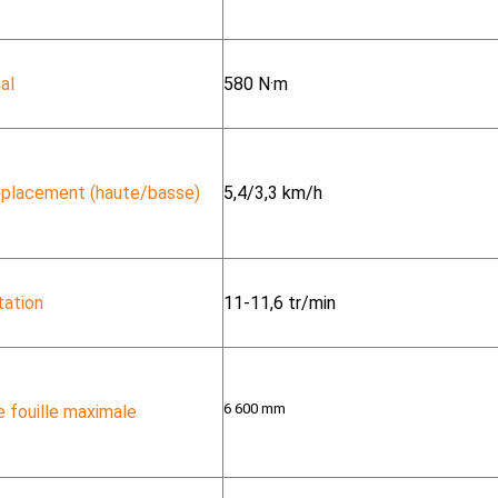
al
580 N·m
éplacement (haute/basse)
5,4/3,3 km/h
tation
11-11,6 tr/min
6 600 mm
 fouille maximale