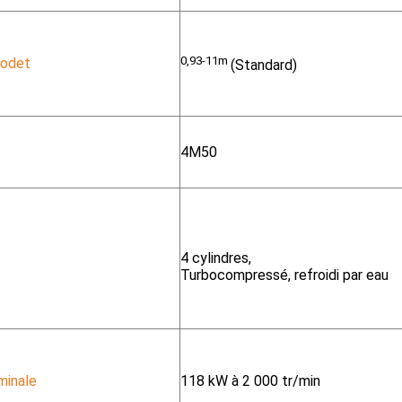
0,93-11m
godet
(Standard)
4M50
4 cylindres,
Turbocompressé, refroidi par eau
minale
118 kW à 2 000 tr/min