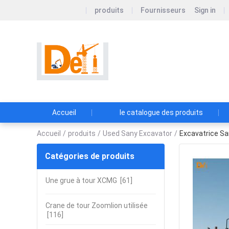
produits
Fournisseurs
Sign in
Sichuan Deyike Ne
Sichuan Deyike New Construc
basée à Sichuan.
Accueil
le catalogue des produits
Accueil
/
produits
/
Used Sany Excavator
/
Excavatrice San
Catégories de produits
Une grue à tour XCMG
[61]
Crane de tour Zoomlion utilisée
[116]