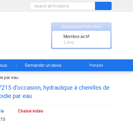
Manufacturer from China
Membre actif
2 Ans
nous
Demander un devis
Français
ie par eau
215 d'occasion, hydraulique à chenilles de
oidie par eau
ix
Chaîne vidéo
215