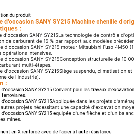
ption du produit
e d'occasion SANY SY215 Machine chenille d'orig
tiques :
ce d'occasion SANY SY215
La technologie de contrôle d'opt
n de carburant de 15 % par rapport aux modèles précéden
ice d'occasion SANY SY215 m
oteur Mitsubishi Fuso 4M50 (
s opérations intensives.
ice d'occasion SANY SY215
Conception structurelle de 10 00
 carburant multi-étapes.
ice d'occasion SANY SY215
Siège suspendu, climatisation et
e de l'industrie).
n :
e d'occasion SANY SY215 Convient pour les travaux d'excavation
ferroviaires.
Appliquée dans les projets d'aména
ce d'occasion SANY SY215
 autres projets nécessitant une capacité d'excavation moy
quipée d'une flèche et d'un balanc
e d'occasion SANY SY215 e
les mines.
:
ement en X renforcé avec de l'acier à haute résistance