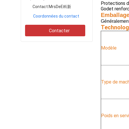
Protections de
Contact:
MrsDeE科新
Godet renforcé
Emballage
Coordonnées du contact
Généralement,
Technologi
Contacter
Modèle
Type de mach
Poids en serv