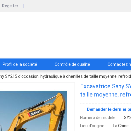
Register
w Construction Development Co., Ltd.
tion Development Co., Ltd. est une société de construction
Profil de la société
Contrôle de qualité
Contactez 
y SY215 d'occasion, hydraulique à chenilles de taille moyenne, refroid
Excavatrice Sany SY
taille moyenne, refr
Demander le dernier pr
Numéro de modèle :
SY
Lieu d'origine :
La Chine