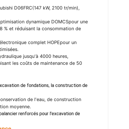
subishi D06FRC
(147 kW, 2100 tr/min),
'optimisation dynamique DOMCS
pour une
de 8 % et réduisant la consommation de
 électronique complet HOPE
pour un
timisées.
hydraulique jusqu'à 4000 heures,
uisant les coûts de maintenance de 50
xcavation de fondations, la construction de
conservation de l'eau, de construction
ation moyenne.
balancier renforcés pour l'excavation de
tance