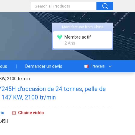
Manufacturer from China
Membre actif
2 Ans
nous
Demander un devis
Français
 KW, 2100 tr/min
Y245H d'occasion de 24 tonnes, pelle de
, 147 KW, 2100 tr/min
ix
Chaîne vidéo
245H