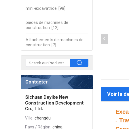
mini-excavatrice
[98]
pièces de machines de
construction
[12]
Attachements de machines de
construction
[7]
Contacter
Voir la d
Sichuan Deyike New
Construction Development
Co., Ltd.
Exca
Ville:
chengdu
- Tr
Pays / Région:
china