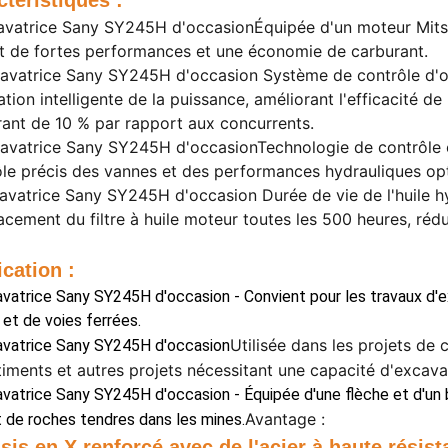
ctéristiques :
cavatrice Sany SY245H d'occasion
Équipée d'un
moteur Mit
nt de fortes performances et une économie de carburant.
cavatrice Sany SY245H d'occasion
Système de contrôle d
tion intelligente de la puissance, améliorant l'efficacité 
rant de 10 % par rapport aux concurrents.
cavatrice Sany SY245H d'occasion
Technologie de contrôle
ôle précis des vannes et des performances hydrauliques op
cavatrice Sany SY245H d'occasion
Durée de vie de l'huile 
cement du filtre à huile moteur toutes les 500 heures, réd
cation :
avatrice Sany SY245H d'occasion - Convient pour les travaux d'e
 et de voies ferrées.
Utilisée dans les projets de 
avatrice Sany SY245H d'occasion
iments et autres projets nécessitant une capacité d'excav
avatrice Sany SY245H d'occasion - Équipée d'une flèche et d'un 
Avantage :
t de roches tendres dans les mines.
sis en X renforcé avec de l'acier à haute résis