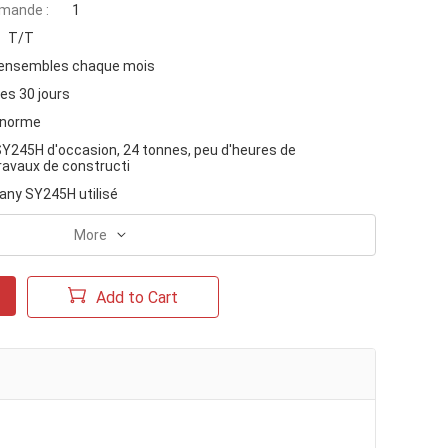
mande :
1
T/T
ensembles chaque mois
es 30 jours
 norme
SY245H d'occasion, 24 tonnes, peu d'heures de
ravaux de constructi
any SY245H utilisé
More
Add to Cart