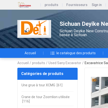
produits
Fournisseurs
Sign in
Sichuan Deyike Ne
Sichuan Deyike New Construc
basée à Sichuan.
Accueil
le catalogue des produits
Accueil
/
produits
/
Used Sany Excavator
/
Excavatrice Sa
Catégories de produits
Une grue à tour XCMG
[61]
Crane de tour Zoomlion utilisée
[116]