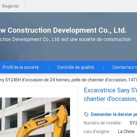
Register
w Construction Development Co., Ltd.
tion Development Co., Ltd. est une société de construction
Profil de la société
Contrôle de qualité
Contactez 
ny SY245H d'occasion de 24 tonnes, pelle de chantier d'occasion, 147
Excavatrice Sany S
chantier d'occasion
Demander le dernier pr
Numéro de modèle :
SY
Lieu d'origine :
La Chine