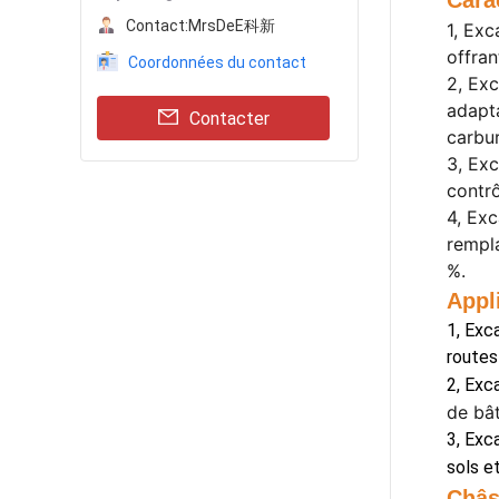
Cara
Contact:
MrsDeE科新
1, Ex
offra
Coordonnées du contact
2, Ex
adapta
Contacter
carbu
3, Ex
contr
4, Ex
rempla
%.
Appli
1, Exc
routes
2, Exc
de bât
3, Exc
sols e
Châs