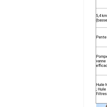
5,4 km
(basse
Pente
Pompe
vanne
efficac
Huile 
; Huil
Filtre