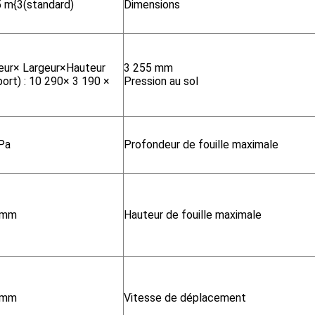
5 m{3(standard)
Dimensions
eur× Largeur×Hauteur
3 255 mm
port) : 10 290× 3 190 ×
Pression au sol
Pa
Profondeur de fouille maximale
 mm
Hauteur de fouille maximale
 mm
Vitesse de déplacement