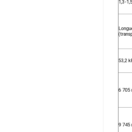
1,3-1,
Longu
(trans
53,2 k
6 705
9 745