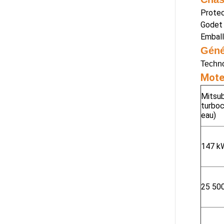
Protec
Godet 
Emball
Géné
Techno
Mote
Mitsub
turboc
eau)
147 kW
25 50