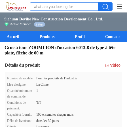
Sichuan Deyike New Construction Development Co., Ltd.
Active Member
2 Years
Accueil
Produits
Profil
Contacts
Grue à tour ZOOMLION d'occasion 6013-8 de type à tête
plate, flèche de 60 m
Détails du produit
video
Numéro de modèle:
Pour les produits de l'industrie
Lieu d'origine:
La Chine
Quantité minimum
1
de commande:
Conditions de
T/T
paiement:
Capacité à fournir:
100 ensembles chaque mois
Délai de livraison:
dans les 30 jours