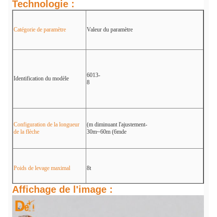
Technologie :
Catégorie de paramètre
Valeur du paramètre
6013-
Identification du modèle
8
Configuration de la longueur
(m diminuant l'ajustement-
de la flèche
30m~60m (6mde
Poids de levage maximal
8t
Affichage de l'image :
Poids de levage en bout de
1.3t (à 60m d'amplitude)
flèche