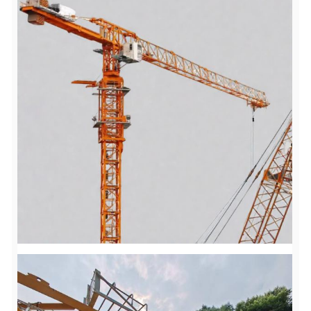
(valeur nominale-
Couple de levage
128t·rn
le)
Hauteur indépendante
40.5m~46m
Hauteur d'attache
Maximum 220m