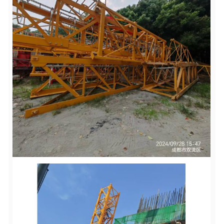
Vitesse de levage
0~100m/min
Vitesse de relevage
0~55m/min (Chariot)
Vitesse de rotation
0~0.8r/min
≈38kW (électricité 380V ± 10%/50Hz
Puissance globale
Source)
Limiteur de couple + Limiteur de poids +
Dispositif de sécurité
Amplitude
Limite, etc.