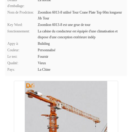
Détails
La norme
d'emballage:
Nom de Prodction:
Zoomlion 6013-8 utilisé Tour Crane Plate Top 60m longueur
Jib Tour
Key Word:
Zoomlion 6013-8 est une grue de tour
fonctionnement:
La cabine du conducteur est équipée d'une climatisation et
dispose d'une conception extérieure indép
Appy à:
Buliding
Couleur:
Personnalisé
Le test:
Fournir
Qualité:
Vieux
Pays:
La Chine