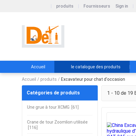
produits
Fournisseurs
Sign in
Sichuan Deyike Ne
Sichuan Deyike New Construc
basée à Sichuan.
Accueil
le catalogue des produits
Accueil
/
produits
/
Excavateur pour chat d'occasion
Catégories de produits
1 - 10 de 19
E
Une grue à tour XCMG
[61]
Crane de tour Zoomlion utilisée
[116]