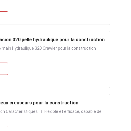
Excavatrice CAT 320 d'occasion 20 tonnes d'occasion 320 pelle hydraulique pour la construction
main Hydraulique 320 Crawler pour la construction
avateur à rouleaux d'occasion 307 Vieux creuseurs pour la construction
on Caractéristiques : 1. Flexible et efficace, capable de