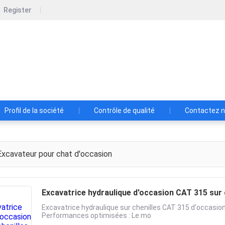
Register
w Construction Development Co., Ltd.
tion Development Co., Ltd. est une société de construction
Profil de la société
Contrôle de qualité
Contactez 
xcavateur pour chat d'occasion
Excavatrice hydraulique d'occasion CAT 315 sur 
Excavatrice hydraulique sur chenilles CAT 315 d'occasion 
Performances optimisées : Le mo