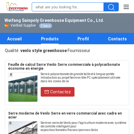
Weifang Sainpoly Greenhouse Equipment Co., Ltd.
Verified Supplier
2 Years
Accueil
Produits
Profil
Contacts
Qualité
venlo style greenhouse
Fournisseur
Feuille de calcul Serre Venlo Serre commerciale à polycarbonate
économe en énergie
Serre à polycarbonate de grande taille et à longue portée
Introduction au projet Serre en tôle PC spécialement utilisée
dans les zones de ve
Contactez
Serre moderne de Venlo Serre en verre commercial avec cadre en
acier
Serre en verre de Venlo pour l'agriculture moderne avec système
de contrôle intelligent pour
exposition/tomates/fraises/poivrons &nbs