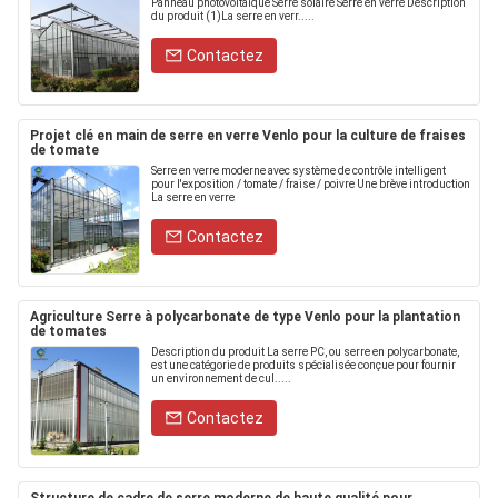
Panneau photovoltaïque Serre solaire Serre en verre Description
du produit (1)La serre en verr.....
Contactez
Projet clé en main de serre en verre Venlo pour la culture de fraises
de tomate
Serre en verre moderne avec système de contrôle intelligent
pour l'exposition / tomate / fraise / poivre Une brève introduction
La serre en verre
Contactez
Agriculture Serre à polycarbonate de type Venlo pour la plantation
de tomates
Description du produit La serre PC, ou serre en polycarbonate,
est une catégorie de produits spécialisée conçue pour fournir
un environnement de cul.....
Contactez