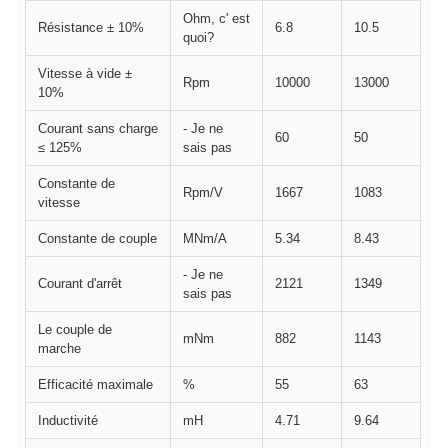
Ohm, c' est
Résistance ± 10%
6.8
10.5
quoi?
Vitesse à vide ±
Rpm
10000
13000
10%
Courant sans charge
- Je ne
60
50
≤ 125%
sais pas
Constante de
Rpm/V
1667
1083
vitesse
Constante de couple
MNm/A
5.34
8.43
- Je ne
Courant d'arrêt
2121
1349
sais pas
Le couple de
mNm
882
1143
marche
Efficacité maximale
%
55
63
Inductivité
mH
4.71
9.64