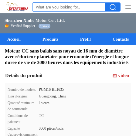
Shenzhen Xinhe Motor Co., Ltd.
Verified Supplier
1 Years
Accueil
Produits
Profil
Contacts
Moteur CC sans balais sans noyau de 16 mm de diamètre
avec réducteur planétaire pour économie d'énergie et longue
durée de vie de 3000 heures dans les équipements industriels
Détails du produit
video
Numéro de modèle:
PGM16-BL1635
Lieu d'origine:
Guangdong, Chine
Quantité minimum
1pieces
de commande:
Conditions de
T/T
paiement:
Capacité
3000 pièces/mois
d'approvisionnement: