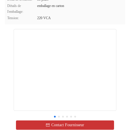
Détails de
emballage en carton
l'emballage:
Tension:
220 VCA
Contact Fournisseur