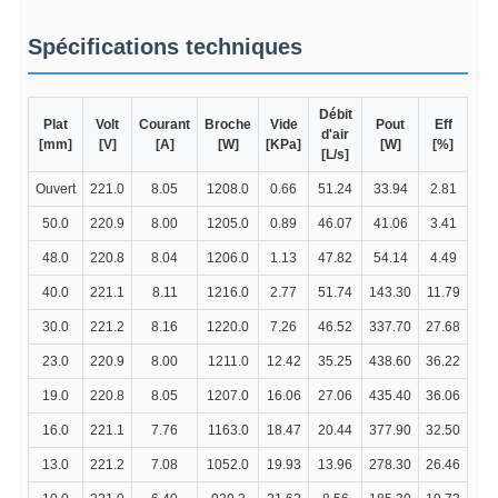
Spécifications techniques
Débit
Plat
Volt
Courant
Broche
Vide
Pout
Eff
d'air
[mm]
[V]
[A]
[W]
[KPa]
[W]
[%]
[L/s]
Ouvert
221.0
8.05
1208.0
0.66
51.24
33.94
2.81
50.0
220.9
8.00
1205.0
0.89
46.07
41.06
3.41
48.0
220.8
8.04
1206.0
1.13
47.82
54.14
4.49
40.0
221.1
8.11
1216.0
2.77
51.74
143.30
11.79
30.0
221.2
8.16
1220.0
7.26
46.52
337.70
27.68
23.0
220.9
8.00
1211.0
12.42
35.25
438.60
36.22
19.0
220.8
8.05
1207.0
16.06
27.06
435.40
36.06
16.0
221.1
7.76
1163.0
18.47
20.44
377.90
32.50
13.0
221.2
7.08
1052.0
19.93
13.96
278.30
26.46