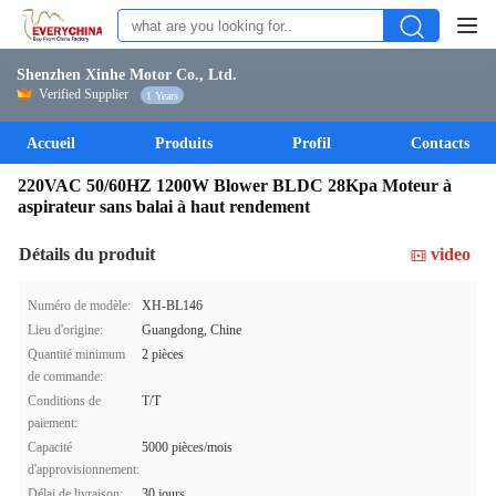
Shenzhen Xinhe Motor Co., Ltd.
Verified Supplier
1 Years
Accueil
Produits
Profil
Contacts
220VAC 50/60HZ 1200W Blower BLDC 28Kpa Moteur à
aspirateur sans balai à haut rendement
Détails du produit
video
Numéro de modèle:
XH-BL146
Lieu d'origine:
Guangdong, Chine
Quantité minimum
2 pièces
de commande:
Conditions de
T/T
paiement:
Capacité
5000 pièces/mois
d'approvisionnement:
Délai de livraison:
30 jours