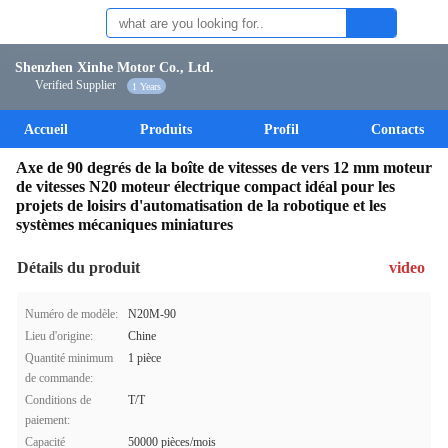
Shenzhen Xinhe Motor Co., Ltd.
Verified Supplier
1 Years
Accueil
Produits
Profil
Contacts
Axe de 90 degrés de la boîte de vitesses de vers 12 mm moteur
de vitesses N20 moteur électrique compact idéal pour les
projets de loisirs d'automatisation de la robotique et les
systèmes mécaniques miniatures
Détails du produit
video
Numéro de modèle:
N20M-90
Lieu d'origine:
Chine
Quantité minimum
1 pièce
de commande:
Conditions de
T/T
paiement:
Capacité
50000 pièces/mois