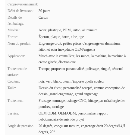
d'approvisionnement:
Délai de livraison:
30 jours
Détails de
Carton
l'emballage:
Matériel:
Acier, plastique, POM, laiton, aluminium
Forme:
Éperon, plaque, barre, tube, tige
Nom du produit:
Engrenage droit, petites pièces d'engrenage en aluminium,
laiton et acier inoxydable OEM/engrena
Application:
Match avec la crémaillère, les mines, la machine, la machine à
crème glacée, électronique
Traitement de
Trempe, propre ou personnalisé, polissage, zingué, cémenté
surface:
Couleur:
noir, vert, blanc, bleu, n'importe quelle couleur
Taille:
Dessin du client, personnalisé accepté, comme conception de
dessin, grand engrenage, grand engrenage
Traitement:
Fraisage, tournage, usinage CNC, frittage par métallurgie des
poudres, meulage
Service:
OEM ODM, OEM/ODM, personnalisé, rapport
hebdomadaire de suivi de projet
Angle de pression:
20 degrés, conçu sur mesure, engrenage droit 20 degrés/14,5
degrés, 20°