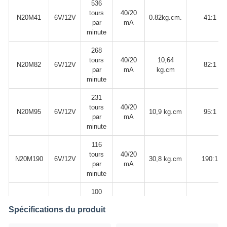
536
tours
40/20
N20M41
6V/12V
0.82kg.cm.
41:1
par
mA
minute
268
tours
40/20
10,64
N20M82
6V/12V
82:1
par
mA
kg.cm
minute
231
tours
40/20
N20M95
6V/12V
10,9 kg.cm
95:1
par
mA
minute
116
tours
40/20
N20M190
6V/12V
30,8 kg.cm
190:1
par
mA
minute
100
tours
40/20
4.38
N20M219
6V/12V
219:1
Spécifications du produit
par
mA
kg.cm.
minute