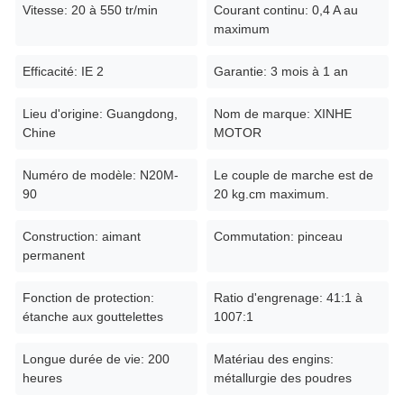
Vitesse: 20 à 550 tr/min
Courant continu: 0,4 A au
50
maximum
tours
40/20
80,76
N20M438
6V/12V
438:1
par
mA
kg.cm.
Efficacité: IE 2
Garantie: 3 mois à 1 an
minute
43
Lieu d'origine: Guangdong,
Nom de marque: XINHE
tours
40/20
100,08
N20M504
6V/12V
504:1
Chine
MOTOR
par
mA
kg/cm
minute
Numéro de modèle: N20M-
Le couple de marche est de
22
90
20 kg.cm maximum.
tours
40/20
200,14
N20M1007
6V/12V
1007:1
par
mA
kg.cm.
Construction: aimant
Commutation: pinceau
minute
permanent
Fonction de protection:
Ratio d'engrenage: 41:1 à
étanche aux gouttelettes
1007:1
Longue durée de vie: 200
Matériau des engins:
heures
métallurgie des poudres