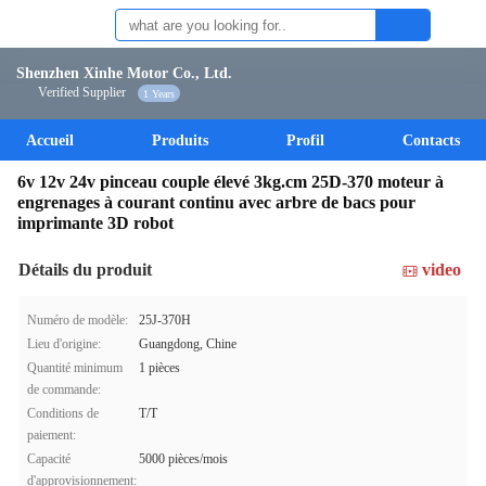
Shenzhen Xinhe Motor Co., Ltd.
Verified Supplier
1 Years
Accueil
Produits
Profil
Contacts
6v 12v 24v pinceau couple élevé 3kg.cm 25D-370 moteur à
engrenages à courant continu avec arbre de bacs pour
imprimante 3D robot
Détails du produit
video
Numéro de modèle:
25J-370H
Lieu d'origine:
Guangdong, Chine
Quantité minimum
1 pièces
de commande:
Conditions de
T/T
paiement:
Capacité
5000 pièces/mois
d'approvisionnement: