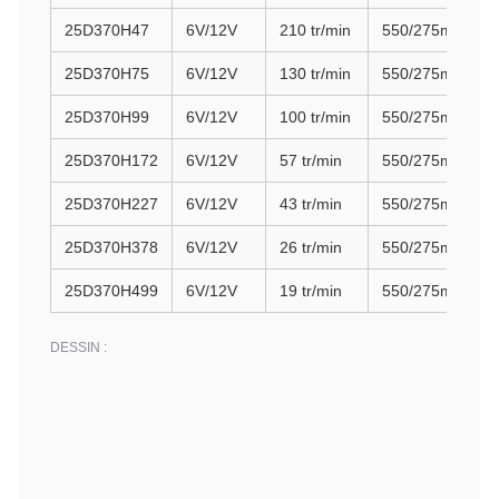
25D370H47
6V/12V
210 tr/min
550/275mA
5
25D370H75
6V/12V
130 tr/min
550/275mA
9
25D370H99
6V/12V
100 tr/min
550/275mA
1
25D370H172
6V/12V
57 tr/min
550/275mA
1
25D370H227
6V/12V
43 tr/min
550/275mA
2
25D370H378
6V/12V
26 tr/min
550/275mA
25D370H499
6V/12V
19 tr/min
550/275mA
DESSIN :