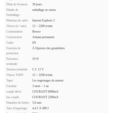
Délai de livraison:
30 jours
Détails de
emballage en carton
l'emballage:
Matériau du cadre:
Internet Explorer 2
Vitesse (tr / min):
12 ~ 2200 tr/min
Commutation:
Brosse
Construction:
Aimant permanent
Cadre:
6X
Fonction de
À l'épreuve des gouttelettes
protection:
Puissance
10 W
nominale:
Tension nominale:
C.C 12 V
Vitesse T/MN:
12 ~ 2200 tr/min
Taper:
Les engrenages du moteur
Garantie:
3 mois ~ 1 an
couple élevé:
COURANT 6000mA
bas couple:
COURANT 2200mA
Diamètre de l'arbre:
5,0 mm
Taux d'engrenage:
4,4:1 À 499:1