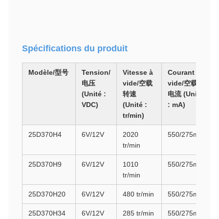
Spécifications du produit
Modèle/型号
Tension/
Vitesse à
Courant à
电压
vide/空载
vide/空载
(Unité :
转速
电流 (Unité
VDC)
(Unité :
: mA)
(
tr/min)
25D370H4
6V/12V
2020
550/275mA
0
tr/min
25D370H9
6V/12V
1010
550/275mA
1
tr/min
25D370H20
6V/12V
480 tr/min
550/275mA
2
25D370H34
6V/12V
285 tr/min
550/275mA
4