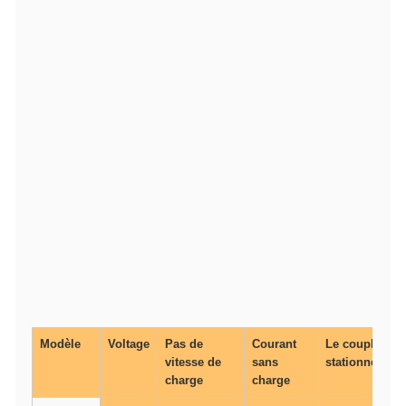
Modèle
Voltage
Pas de
Courant
Le couple de
vitesse de
sans
stationnement
charge
charge