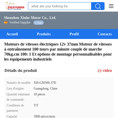
Shenzhen Xinhe Motor Co., Ltd.
Verified Supplier
1 Years
Accueil
Produits
Profil
Contacts
Moteurs de vitesses électriques 12v 37mm Moteur de vitesses
à entraînement 100 tours par minute couple de marche
70kg.cm 100: 1 Et options de montage personnalisables pour
les équipements industriels
Détails du produit
video
Numéro de modèle:
XH-GM500-37D
Lieu d'origine:
Guangdong, Chine
Quantité minimum
10 pièces
de commande:
Conditions de
T/T
paiement:
Capacité
5000 pièces/mois