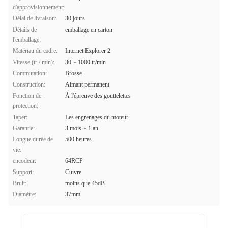
d'approvisionnement:
Délai de livraison:
30 jours
Détails de
emballage en carton
l'emballage:
Matériau du cadre:
Internet Explorer 2
Vitesse (tr / min):
30 ~ 1000 tr/min
Commutation:
Brosse
Construction:
Aimant permanent
Fonction de
À l'épreuve des gouttelettes
protection:
Taper:
Les engrenages du moteur
Garantie:
3 mois ~ 1 an
Longue durée de
500 heures
vie:
encodeur:
64RCP
Support:
Cuivre
Bruit:
moins que 45dB
Diamètre:
37mm