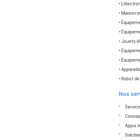
• L'électr
• Maison i
• Équipeme
• Équipeme
• Jouets 
• Équipem
• Équipem
• Appareil
• Robot de
Nos ser
Servic
Concept
Appui 
Solutio