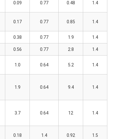
0.09
0.77
0.48
1.4
0.17
0.77
0.85
1.4
0.38
0.77
1.9
1.4
0.56
0.77
2.8
1.4
1.0
0.64
5.2
1.4
1.9
0.64
9.4
1.4
3.7
0.64
12
1.4
0.18
1.4
0.92
1.5