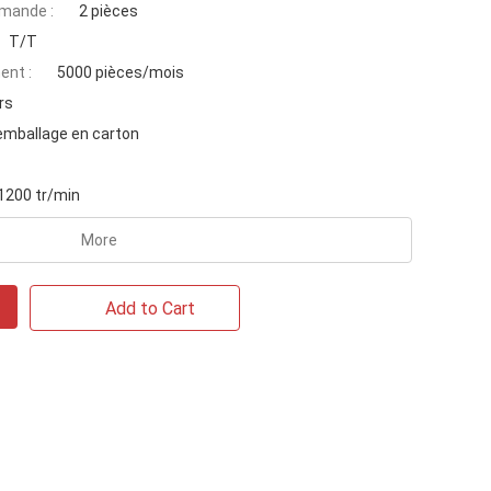
mande :
2 pièces
T/T
ent :
5000 pièces/mois
rs
emballage en carton
1200 tr/min
More
Add to Cart