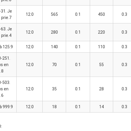
31. Je
12.0
565
0.1
450
0.3
 prie.7
63. Je
12.0
280
0.1
220
0.3
 prie.4
à 125.9
12.0
140
0.1
110
0.3
-251.
us en
12.0
70
0.1
55
0.3
e.8
-503.
us en
12.0
35
0.1
28
0.3
e.6
à 999.9
12.0
18
0.1
14
0.3
D: