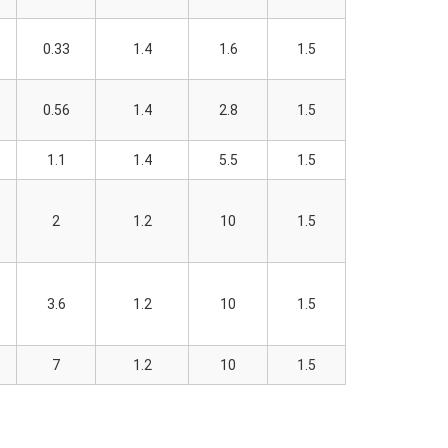
0.33
1.4
1.6
1.5
0.56
1.4
2.8
1.5
1.1
1.4
5.5
1.5
2
1.2
10
1.5
3.6
1.2
10
1.5
7
1.2
10
1.5