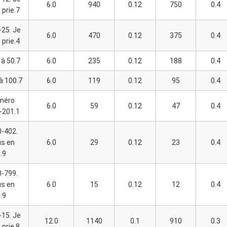
6.0
940
0.12
750
0.4
 prie.7
25. Je
6.0
470
0.12
375
0.4
 prie.4
à 50.7
6.0
235
0.12
188
0.4
à 100.7
6.0
119
0.12
95
0.4
méro
6.0
59
0.12
47
0.4
-201.1
-402.
us en
6.0
29
0.12
23
0.4
e.9
-799.
us en
6.0
15
0.12
12
0.4
e.9
15. Je
12.0
1140
0.1
910
0.3
 prie.8