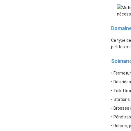
Domaine
Ce type de
petites m
Scénari
• Fermetur
• Des ride
• Toilette
• Stations
• Brosses 
• Pénétrab
• Robots, 