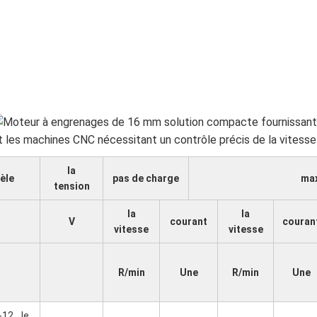
la
èle
pas de charge
max
tension
la
la
V
courant
couran
vitesse
vitesse
R/min
Une
R/min
Une
12. Je