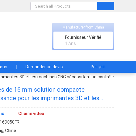
Manufacturer from China
Fournisseur Vérifié
onde
1 Ans
nous
Demander un devis
Français
rimantes 3D et les machines CNC nécessitant un contrôle
es de 16 mm solution compacte
ssance pour les imprimantes 3D et les
itant un contrôle précis de la vitesse et
ix
Chaîne vidéo
16D050FR
g, Chine