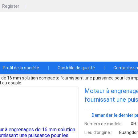
Register
Shenzhen Xinhe Motor Co., Ltd.
Moteurs de qualité et transmissions fiables, conçus pour le m
Profil de la société
Contrôle de qualité
Contactez 
 de 16 mm solution compacte fournissant une puissance pour les imp
et du couple
Moteur à engrenag
fournissant une pui
machines CNC nécess
Demander le dernier pr
du couple
Numéro de modèle :
XH-
Lieu d'origine :
Guangdon