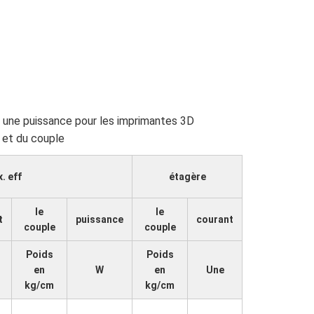
. eff
étagère
le
le
t
puissance
courant
couple
couple
Poids
Poids
en
W
en
Une
kg/cm
kg/cm