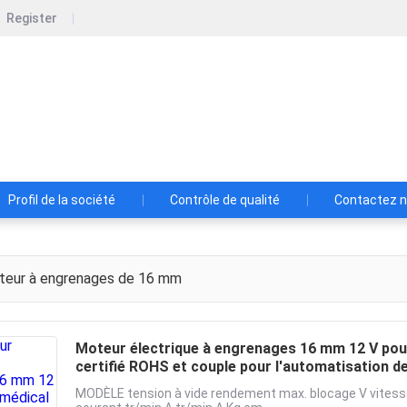
Register
Shenzhen Xinhe Motor Co., Ltd.
Moteurs de qualité et transmissions fiables, conçus pour le m
Profil de la société
Contrôle de qualité
Contactez 
eur à engrenages de 16 mm
Moteur électrique à engrenages 16 mm 12 V pou
certifié ROHS et couple pour l'automatisation de 
MODÈLE tension à vide rendement max. blocage V vitess