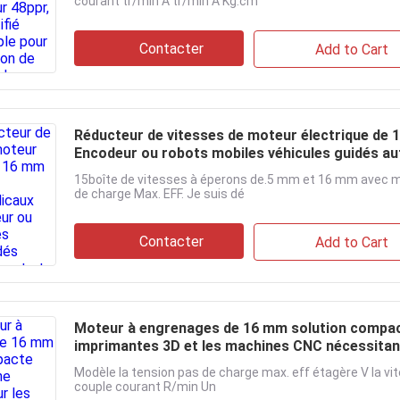
courant tr/min A tr/min A Kg.cm
Contacter
Add to Cart
Réducteur de vitesses de moteur électrique de 
Encodeur ou robots mobiles véhicules guidés a
intelligents
15boîte de vitesses à éperons de.5 mm et 16 mm avec m
de charge Max. EFF. Je suis dé
Contacter
Add to Cart
Moteur à engrenages de 16 mm solution compact
imprimantes 3D et les machines CNC nécessitant 
Modèle la tension pas de charge max. eff étagère V la vi
couple courant R/min Un