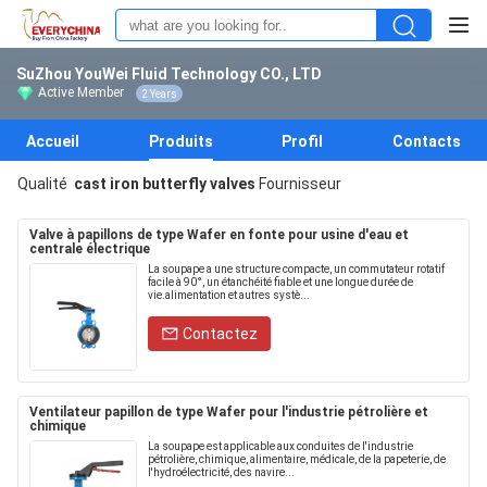
SuZhou YouWei Fluid Technology CO., LTD
Active Member
2 Years
Accueil
Produits
Profil
Contacts
Qualité
cast iron butterfly valves
Fournisseur
Valve à papillons de type Wafer en fonte pour usine d'eau et
centrale électrique
La soupape a une structure compacte, un commutateur rotatif
facile à 90°, un étanchéité fiable et une longue durée de
vie.alimentation et autres systè...
Contactez
Ventilateur papillon de type Wafer pour l'industrie pétrolière et
chimique
La soupape est applicable aux conduites de l'industrie
pétrolière, chimique, alimentaire, médicale, de la papeterie, de
l'hydroélectricité, des navire...