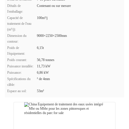
Détails de
Contenant ou sur mesure
l'emballage:
Capacité de
100m³/j
traitement de l'eau
(m³/j):
Dimension du
9000×2250×2500mm
contour:
Poids de
6,15t
l'équipement:
Poids courant:
56,78 tonnes
Puissance installée:
11,73 kW
Puissance:
6,86 kW
Spécifications du
² de 4mm
câble:
Espace au sol:
53m²