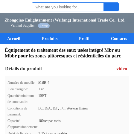
Zhongqiao Enlightenment (Weifang) International Trade Co., Ltd.
Verified Supplier
1 Years
Accueil
Produits
Profil
Contacts
Équipement de traitement des eaux usées intégré Mbr ou
Mbbr pour les zones pittoresques et résidentielles du parc
Détails du produit
video
Numéro de modèle:
MBR-4
Lieu d'origine:
1 an
Quantité minimum
1SET
de commande:
Conditions de
LC, D/A, D/P, T/T, Western Union
paiement:
Capacité
100set par mois
d'approvisionnement:
Délai de livraison:
7-15 jours ouvrables