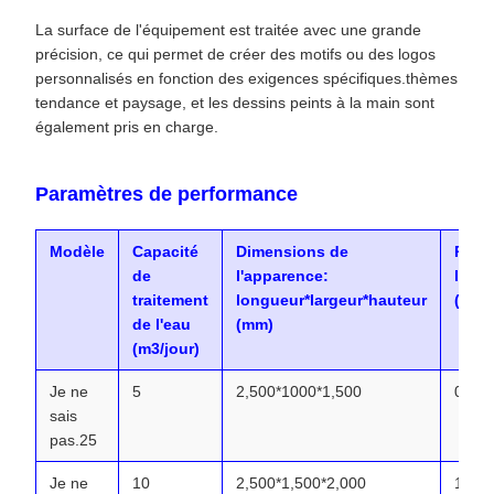
La surface de l'équipement est traitée avec une grande
précision, ce qui permet de créer des motifs ou des logos
personnalisés en fonction des exigences spécifiques.thèmes
tendance et paysage, et les dessins peints à la main sont
également pris en charge.
Paramètres de performance
Modèle
Capacité
Dimensions de
Poid
de
l'apparence:
l'éq
traitement
longueur*largeur*hauteur
(t)
de l'eau
(mm)
(m3/jour)
Je ne
5
2,500*1000*1,500
0.97
sais
pas.25
Je ne
10
2,500*1,500*2,000
1.65