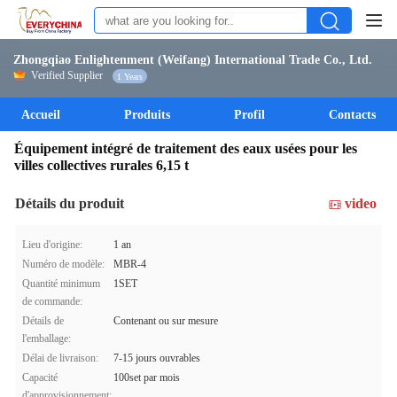
Zhongqiao Enlightenment (Weifang) International Trade Co., Ltd.
Verified Supplier
1 Years
Accueil
Produits
Profil
Contacts
Équipement intégré de traitement des eaux usées pour les
villes collectives rurales 6,15 t
Détails du produit
video
Lieu d'origine:
1 an
Numéro de modèle:
MBR-4
Quantité minimum
1SET
de commande:
Détails de
Contenant ou sur mesure
l'emballage:
Délai de livraison:
7-15 jours ouvrables
Capacité
100set par mois
d'approvisionnement: