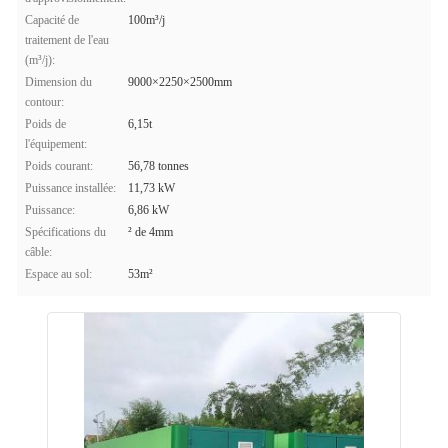
Capacité de
100m³/j
traitement de l'eau
(m³/j):
Dimension du
9000×2250×2500mm
contour:
Poids de
6,15t
l'équipement:
Poids courant:
56,78 tonnes
Puissance installée:
11,73 kW
Puissance:
6,86 kW
Spécifications du
² de 4mm
câble:
Espace au sol:
53m²