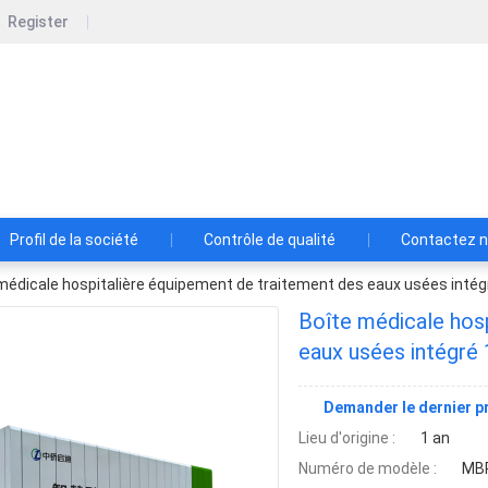
Register
Enlightenment (Weifang) International T
r les équipements de qualité supérieure de fabrication de trait
Profil de la société
Contrôle de qualité
Contactez 
médicale hospitalière équipement de traitement des eaux usées int
Boîte médicale hos
eaux usées intégr
Demander le dernier pr
Lieu d'origine :
1 an
Numéro de modèle :
MB