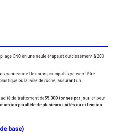
r pliage CNC en une seule étape.et durcissement à 200
s panneaux et le corps principal.Ils peuvent être
lastique ou la laine de roche, assurant un
acité de traitement de
55 000 tonnes par jour
, et peut
onnexion parallèle de plusieurs unités ou extension
 de base)