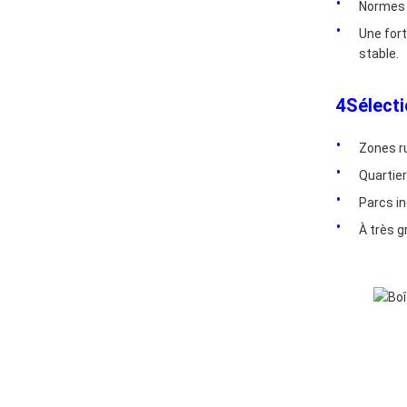
Normes r
Une fort
stable.
4Sélecti
Zones ru
Quartiers
Parcs in
À très g