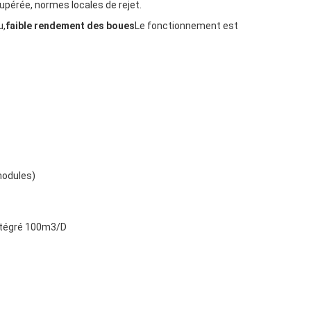
écupérée, normes locales de rejet.
u,
faible rendement des boues
Le fonctionnement est
modules)