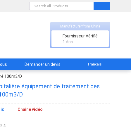
rade
Manufacturer from China
Fournisseur Vérifié
ement
1 Ans
nous
Demander un devis
Français
égré 100m3/D
pitalière équipement de traitement des
é 100m3/D
ix
Chaîne vidéo
R-4