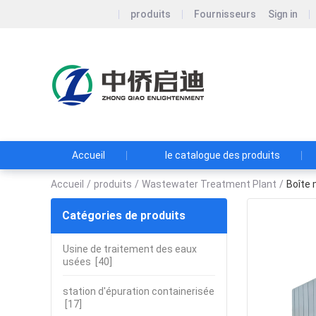
produits
Fournisseurs
Sign in
Zhongqiao 
Co., Ltd.
Concentration su
décentralisé
Accueil
le catalogue des produits
Accueil
/
produits
/
Wastewater Treatment Plant
/
Boîte 
Catégories de produits
Usine de traitement des eaux
usées
[40]
station d'épuration containerisée
[17]