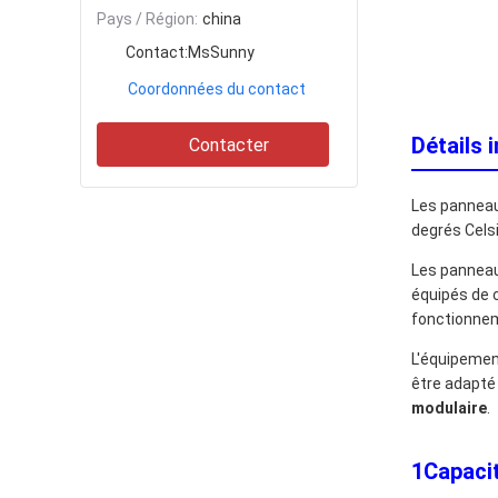
Pays / Région:
china
Contact:
MsSunny
Coordonnées du contact
Détails 
Contacter
Les panneaux
degrés Cels
Les panneaux
équipés de c
fonctionnem
L'équipemen
être adapté 
modulaire
.
1Capacit