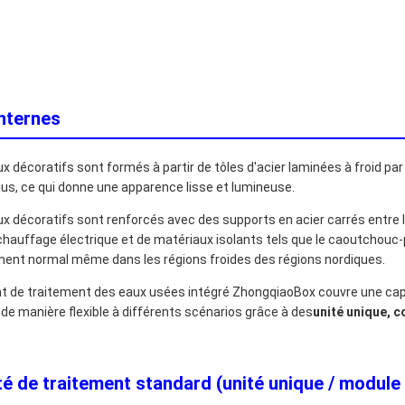
internes
 décoratifs sont formés à partir de tôles d'acier laminées à froid pa
ius, ce qui donne une apparence lisse et lumineuse.
 décoratifs sont renforcés avec des supports en acier carrés entre le
hauffage électrique et de matériaux isolants tels que le caoutchouc-p
ent normal même dans les régions froides des régions nordiques.
t de traitement des eaux usées intégré ZhongqiaoBox couvre une cap
de manière flexible à différents scénarios grâce à des
unité unique, c
é de traitement standard (unité unique / module