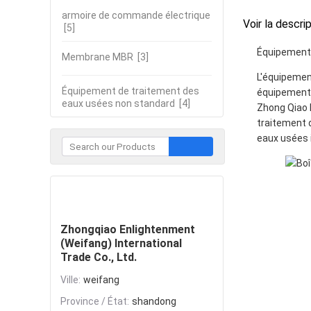
armoire de commande électrique
Voir la descri
[5]
Équipement 
Membrane MBR
[3]
L'équipemen
Équipement de traitement des
équipements
eaux usées non standard
[4]
Zhong Qiao 
traitement d
eaux usées 
Contacter
Zhongqiao Enlightenment
(Weifang) International
Trade Co., Ltd.
Ville:
weifang
Province / État:
shandong