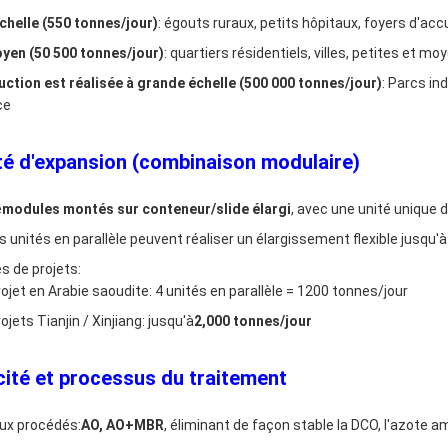
chelle (550 tonnes/jour)
: égouts ruraux, petits hôpitaux, foyers d'acc
yen (50 500 tonnes/jour)
: quartiers résidentiels, villes, petites et m
uction est réalisée à grande échelle (500 000 tonnes/jour)
: Parcs in
ce
é d'expansion (combinaison modulaire)
e
modules montés sur conteneur/slide élargi
, avec une unité unique 
s unités en parallèle peuvent réaliser un élargissement flexible jusqu'à
s de projets:
ojet en Arabie saoudite: 4 unités en parallèle = 1200 tonnes/jour
ojets Tianjin / Xinjiang: jusqu'à
2,000 tonnes/jour
acité et processus du traitement
aux procédés:
AO, AO+MBR
, éliminant de façon stable la DCO, l'azote a