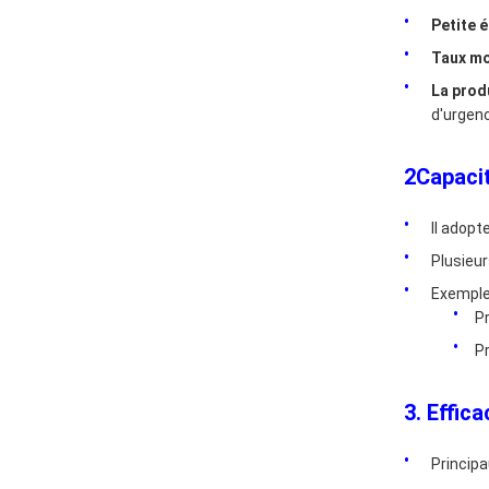
Petite é
Taux mo
La prod
d'urgen
2Capacit
Il adopt
Plusieur
Exemple
Pr
Pr
3. Effic
Princip