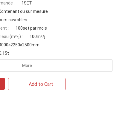
mande :
1SET
Contenant ou sur mesure
ours ouvrables
ent :
100set par mois
'eau (m³/j) :
100m³/j
9000×2250×2500mm
6,15t
More
Add to Cart