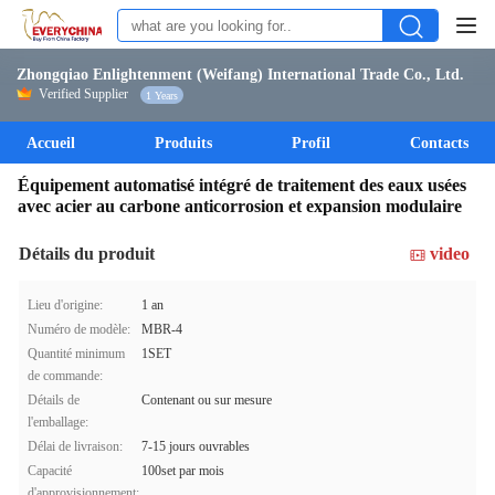
Zhongqiao Enlightenment (Weifang) International Trade Co., Ltd.
Verified Supplier
1 Years
Accueil
Produits
Profil
Contacts
Équipement automatisé intégré de traitement des eaux usées
avec acier au carbone anticorrosion et expansion modulaire
Détails du produit
video
Lieu d'origine:
1 an
Numéro de modèle:
MBR-4
Quantité minimum
1SET
de commande:
Détails de
Contenant ou sur mesure
l'emballage:
Délai de livraison:
7-15 jours ouvrables
Capacité
100set par mois
d'approvisionnement: