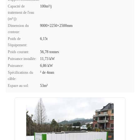
Capacité de
100m³/j
traitement de l'eau
(m³/j):
Dimension du
9000×2250×2500mm
contour:
Poids de
6,15t
l'équipement:
Poids courant:
56,78 tonnes
Puissance installée:
11,73 kW
Puissance:
6,86 kW
Spécifications du
² de 4mm
câble:
Espace au sol:
53m²