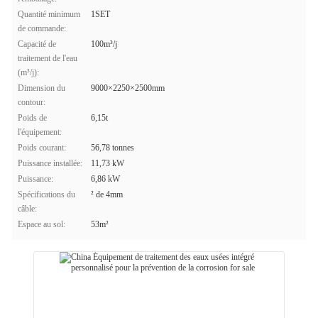
Quantité minimum
1SET
de commande:
Capacité de
100m³/j
traitement de l'eau
(m³/j):
Dimension du
9000×2250×2500mm
contour:
Poids de
6,15t
l'équipement:
Poids courant:
56,78 tonnes
Puissance installée:
11,73 kW
Puissance:
6,86 kW
Spécifications du
² de 4mm
câble:
Espace au sol:
53m²