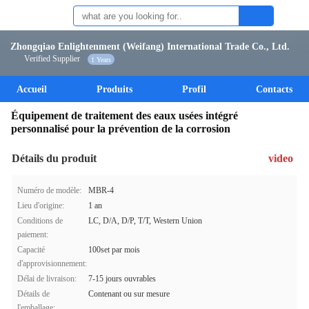
Zhongqiao Enlightenment (Weifang) International Trade Co., Ltd.
Verified Supplier
1 Years
Accueil
Produits
Profil
Contacts
Équipement de traitement des eaux usées intégré
personnalisé pour la prévention de la corrosion
Détails du produit
video
Numéro de modèle:
MBR-4
Lieu d'origine:
1 an
Conditions de
LC, D/A, D/P, T/T, Western Union
paiement:
Capacité
100set par mois
d'approvisionnement:
Délai de livraison:
7-15 jours ouvrables
Détails de
Contenant ou sur mesure
l'emballage: