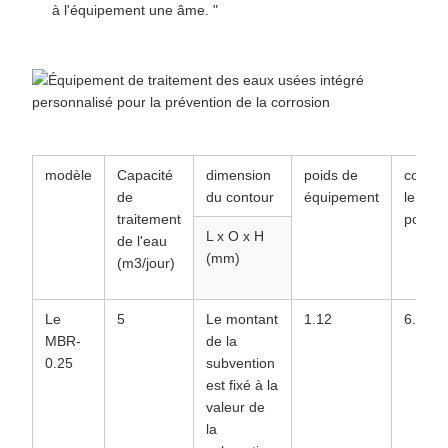
à l'équipement une âme. "
modèle
Capacité
dimension
poids de
courir
de
du contour
équipement
le
traitement
poids
L x O x H
de l'eau
(mm)
(m3/jour)
Le
5
Le montant
1.12
6.12
MBR-
de la
0.25
subvention
est fixé à la
valeur de
la