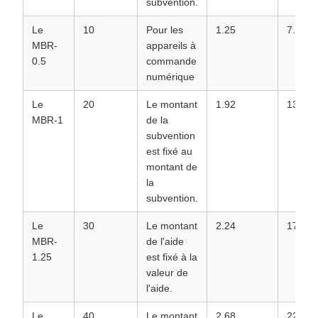
subvention.
Le
10
Pour les
1.25
7.25
MBR-
appareils à
0.5
commande
numérique
Le
20
Le montant
1.92
13.92
MBR-1
de la
subvention
est fixé au
montant de
la
subvention.
Le
30
Le montant
2.24
17.24
MBR-
de l'aide
1.25
est fixé à la
valeur de
l'aide.
Le
40
Le montant
2.68
22.68