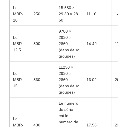
Le
15 580 ×
MBR-
250
29 30 × 28
11.16
141.7
10
60
9780 ×
Le
2930 ×
MBR-
300
2860
14.49
178.4
12.5
(dans deux
groupes)
11230 ×
Le
2930 ×
MBR-
360
2860
16.02
204.2
15
(dans deux
groupes)
Le numéro
de série
est le
Le
numéro de
MBR-
400
17.56
230.0