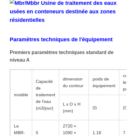
Paramètres techniques de l'équipement
Premiers paramètres techniques standard de
niveau A
courir
dimension
poids de
Capacité
le
du contour
équipement
de
poids
modèle
traitement
de l'eau
L x O x H
(t)
(t)
(m3/jour)
(mm)
Le
2720 ×
MBR-
5
1090 ×
1.18
7.58