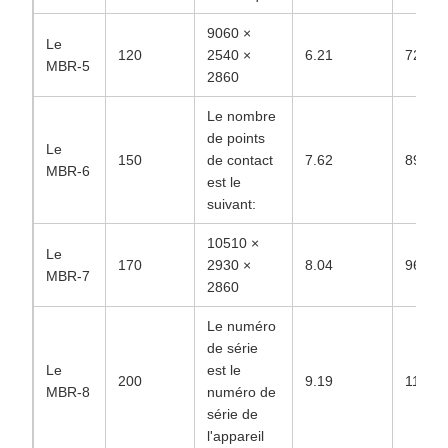
9060 ×
Le
120
2540 ×
6.21
72.03
MBR-5
2860
Le nombre
de points
Le
150
de contact
7.62
89.20
MBR-6
est le
suivant:
10510 ×
Le
170
2930 ×
8.04
96.11
MBR-7
2860
Le numéro
de série
Le
est le
200
9.19
115.45
MBR-8
numéro de
série de
l'appareil