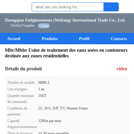
Zhongqiao Enlightenment (Weifang) International Trade Co., Ltd.
Verified Supplier
1 Years
Accueil
Produits
Profil
Contacts
Mbr/Mbbr Usine de traitement des eaux usées en conteneurs
destinée aux zones résidentielles
Détails du produit
video
Numéro de modèle:
MBR-2
Lieu d'origine:
1 an
Quantité minimum
1SET
de commande:
Conditions de
LC, D/A, D/P, T/T, Western Union
paiement:
Capacité
120Set par mois
d'approvisionnement:
Délai de livraison:
15-30 jours ouvrables