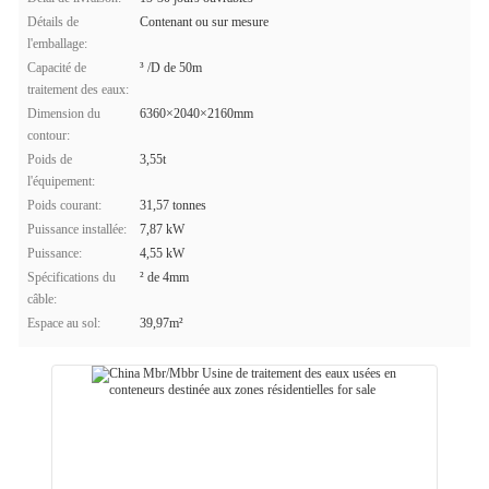
Détails de
Contenant ou sur mesure
l'emballage:
Capacité de
³ /D de 50m
traitement des eaux:
Dimension du
6360×2040×2160mm
contour:
Poids de
3,55t
l'équipement:
Poids courant:
31,57 tonnes
Puissance installée:
7,87 kW
Puissance:
4,55 kW
Spécifications du
² de 4mm
câble:
Espace au sol:
39,97m²