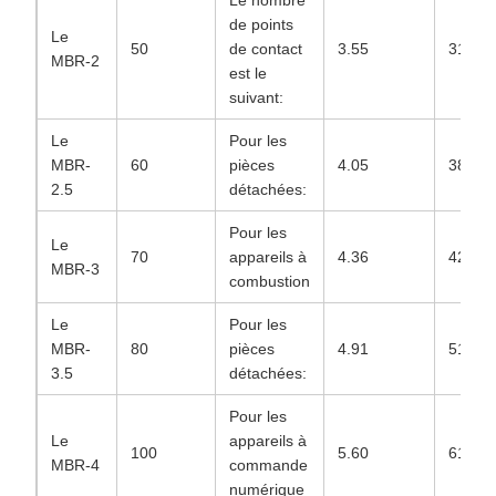
Le nombre
de points
Le
50
de contact
3.55
31.57
MBR-2
est le
suivant:
Le
Pour les
MBR-
60
pièces
4.05
38.56
2.5
détachées:
Pour les
Le
70
appareils à
4.36
42.83
MBR-3
combustion
Le
Pour les
MBR-
80
pièces
4.91
51.46
3.5
détachées:
Pour les
Le
appareils à
100
5.60
61.95
MBR-4
commande
numérique