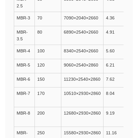
2.5
MBR-3
70
7090×2040×2660
4.36
MBR-
80
6890×2540×2660
4.91
3.5
MBR-4
100
8340×2540×2660
5.60
MBR-5
120
9060×2540×2860
6.21
MBR-6
150
11230×2540×2860
7.62
MBR-7
170
10510×2930×2860
8.04
MBR-8
200
12680×2930×2860
9.19
MBR-
250
15580×2930×2860
11.16