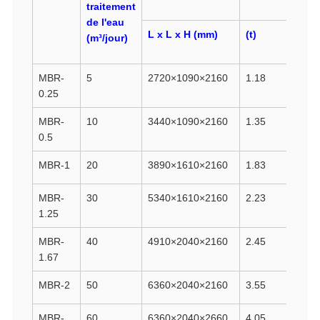
traitement
de l'eau
L x L x H (mm)
(t)
(m³/jour)
MBR-
5
2720×1090×2160
1.18
0.25
MBR-
10
3440×1090×2160
1.35
0.5
MBR-1
20
3890×1610×2160
1.83
MBR-
30
5340×1610×2160
2.23
1.25
MBR-
40
4910×2040×2160
2.45
1.67
MBR-2
50
6360×2040×2160
3.55
MBR-
60
6360×2040×2660
4.05