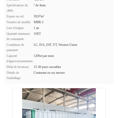
Spécifications du
² de 4mm
câble:
Espace au sol:
39,97m²
Numéro de modèle:
MBR-2
Lieu d'origine:
1 an
Quantité minimum
1SET
de commande:
Conditions de
LC, D/A, D/P, T/T, Western Union
paiement:
Capacité
120Set par mois
d'approvisionnement:
Délai de livraison:
15-30 jours ouvrables
Détails de
Contenant ou sur mesure
l'emballage: