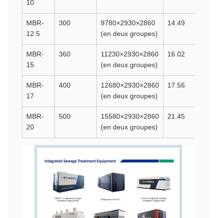
10
MBR-
300
9780×2930×2860
14.49
12.5
(en deux groupes)
MBR-
360
11230×2930×2860
16.02
15
(en deux groupes)
MBR-
400
12680×2930×2860
17.56
17
(en deux groupes)
MBR-
500
15580×2930×2860
21.45
20
(en deux groupes)