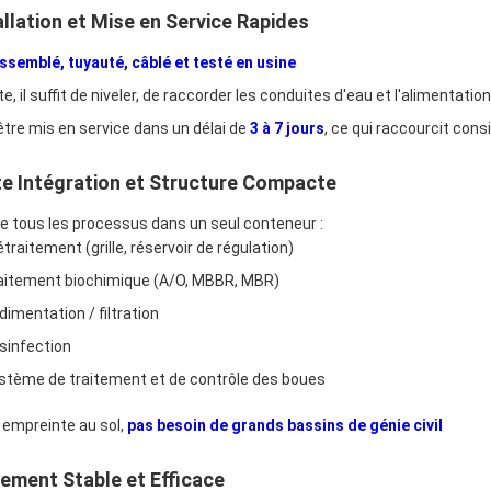
allation et Mise en Service Rapides
ssemblé, tuyauté, câblé et testé en usine
te, il suffit de niveler, de raccorder les conduites d'eau et l'alimentatio
être mis en service dans un délai de
3 à 7 jours
, ce qui raccourcit con
te Intégration et Structure Compacte
re tous les processus dans un seul conteneur :
étraitement (grille, réservoir de régulation)
aitement biochimique (A/O, MBBR, MBR)
dimentation / filtration
sinfection
stème de traitement et de contrôle des boues
e empreinte au sol,
pas besoin de grands bassins de génie civil
tement Stable et Efficace