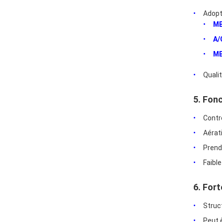
Adopt
M
A/
M
Quali
5. Fon
Contrô
Aérat
Prend
Faibl
6. For
Struc
Peut 