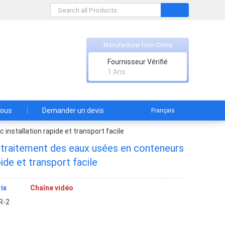
rade
Manufacturer from China
Fournisseur Vérifié
ement
1 Ans
nous
Demander un devis
Français
nstallation rapide et transport facile
traitement des eaux usées en conteneurs
pide et transport facile
ix
Chaîne vidéo
R-2