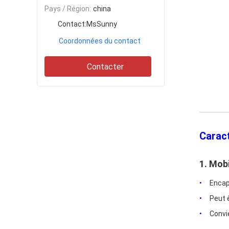
Pays / Région:
china
Contact:
MsSunny
Coordonnées du contact
Contacter
Caract
1. Mob
Encap
Peut 
Convi