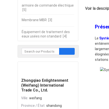
armoire de commande électrique
Voir la descri
[5]
Membrane MBR
[3]
Présen
Équipement de traitement des
eaux usées non standard
[4]
Le
Systè
entièrem
largemen
éloignées
stations 
Contacter
Zhongqiao Enlightenment
(Weifang) International
Trade Co., Ltd.
Ville:
weifang
Province / État:
shandong