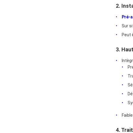
2. Inst
Pré-a
Sur si
Peut 
3. Hau
Intèg
Pr
Tr
Sé
Dé
Sy
Faibl
4. Trai