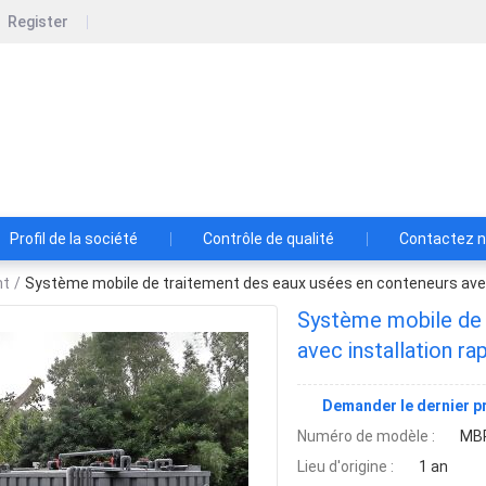
Register
Enlightenment (Weifang) International T
r les équipements de qualité supérieure de fabrication de trait
Profil de la société
Contrôle de qualité
Contactez 
nt
/
Système mobile de traitement des eaux usées en conteneurs avec i
Système mobile de 
avec installation ra
Demander le dernier pr
Numéro de modèle :
MB
Lieu d'origine :
1 an