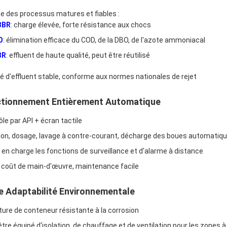
e des processus matures et fiables :
BBR
: charge élevée, forte résistance aux chocs
O
: élimination efficace du COD, de la DBO, de l'azote ammoniacal
BR
: effluent de haute qualité, peut être réutilisé
té d'effluent stable, conforme aux normes nationales de rejet
ctionnement Entièrement Automatique
le par API + écran tactile
ion, dosage, lavage à contre-courant, décharge des boues automatiq
 en charge les fonctions de surveillance et d'alarme à distance
e coût de main-d'œuvre, maintenance facile
te Adaptabilité Environnementale
ture de conteneur résistante à la corrosion
être équipé d'isolation, de chauffage et de ventilation pour les zones