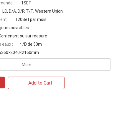
mande :
1SET
LC, D/A, D/P, T/T, Western Union
ent :
120Set par mois
 jours ouvrables
Contenant ou sur mesure
 eaux :
³ /D de 50m
6360×2040×2160mm
More
Add to Cart