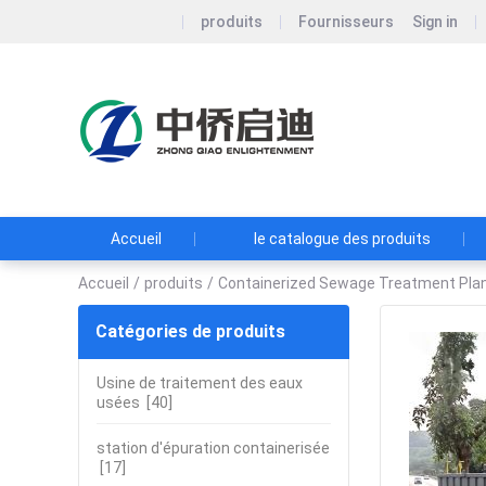
produits
Fournisseurs
Sign in
Zhongqiao 
Co., Ltd.
Concentration su
décentralisé
Accueil
le catalogue des produits
Accueil
/
produits
/
Containerized Sewage Treatment Pla
Catégories de produits
Usine de traitement des eaux
usées
[40]
station d'épuration containerisée
[17]