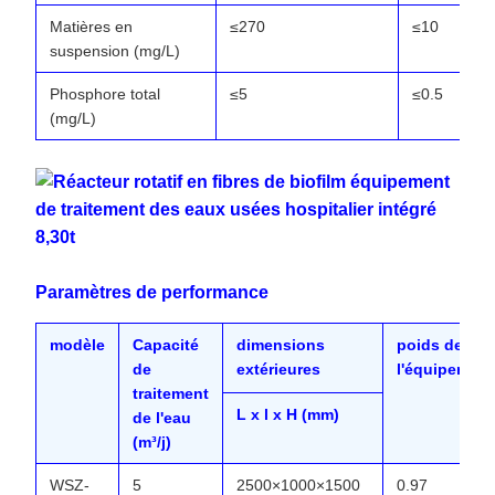
Matières en
≤270
≤10
suspension (mg/L)
Phosphore total
≤5
≤0.5
(mg/L)
Paramètres de performance
modèle
Capacité
dimensions
poids de
de
extérieures
l'équipement
traitement
L x l x H (mm)
de l'eau
(m³/j)
WSZ-
5
2500×1000×1500
0.97