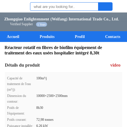
Zhongqiao Enlightenment (Weifang) International Trade Co., Ltd.
Verified Supplier
1 Years
Accueil
Produits
Profil
Contacts
Réacteur rotatif en fibres de biofilm équipement de
traitement des eaux usées hospitalier intégré 8,30t
Détails du produit
video
Capacité de
100m³/j
traitement de l'eau
(m³/j):
Dimension du
10000×2500×2500mm
contour:
Poids de
8h30
l'équipement:
Poids courant:
72,98 tonnes
Puissance installée:
6,26 kW