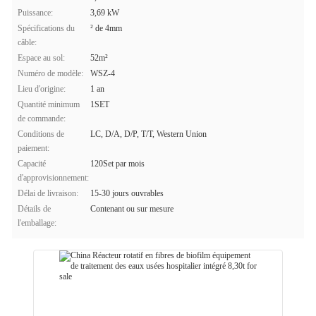
Puissance:
3,69 kW
Spécifications du
² de 4mm
câble:
Espace au sol:
52m²
Numéro de modèle:
WSZ-4
Lieu d'origine:
1 an
Quantité minimum
1SET
de commande:
Conditions de
LC, D/A, D/P, T/T, Western Union
paiement:
Capacité
120Set par mois
d'approvisionnement:
Délai de livraison:
15-30 jours ouvrables
Détails de
Contenant ou sur mesure
l'emballage: