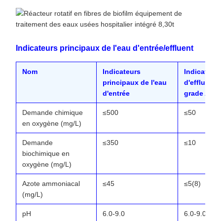
Indicateurs principaux de l'eau d'entrée/effluent
Nom
Indicateurs
Indicateur
principaux de l'eau
d'effluent 
d'entrée
grade A
Demande chimique
≤500
≤50
en oxygène (mg/L)
Demande
≤350
≤10
biochimique en
oxygène (mg/L)
Azote ammoniacal
≤45
≤5(8)
(mg/L)
pH
6.0-9.0
6.0-9.0