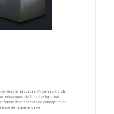
nieurs en procédés, d'ingénieurs civils,
n mécanique, etc.Ils ont externalisé
profondie des concepts de conception de
a base de l'expérience de