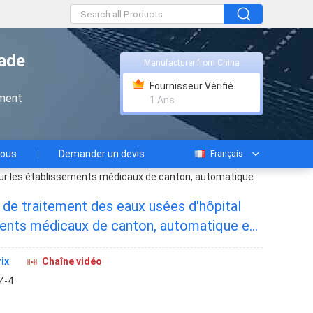
rade
Manufacturer from China
Fournisseur Vérifié
ement
1 Ans
nous
Demander un devis
Français
our les établissements médicaux de canton, automatique
de traitement des eaux usées d'hôpital
ments médicaux de canton, automatique en
ix
Chaîne vidéo
Z-4