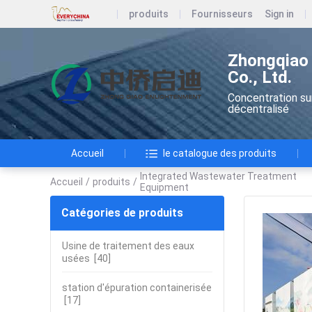
produits
Fournisseurs
Sign in
Zhongqiao 
Co., Ltd.
Concentration su
décentralisé
Accueil
le catalogue des produits
Integrated Wastewater Treatment
Accueil
/
produits
/
Equipment
Catégories de produits
Usine de traitement des eaux
usées
[40]
station d'épuration containerisée
[17]