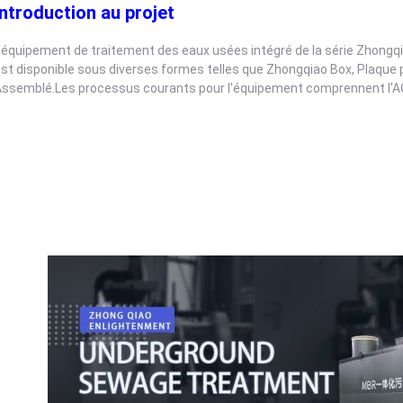
Introduction au projet
'équipement de traitement des eaux usées intégré de la série Zhongq
st disponible sous diverses formes telles que Zhongqiao Box, Plaque 
ssemblé.Les processus courants pour l'équipement comprennent l'A