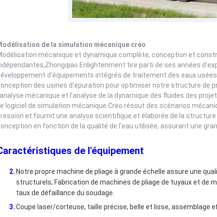
odélisation de la simulation mécanique créo
odélisation mécanique et dynamique complète, conception et const
ndépendantes,Zhongqiao Enlightenment tire parti de ses années d'exp
éveloppement d'équipements intégrés de traitement des eaux usées, 
onception des usines d'épuration pour optimiser notre structure de p
'analyse mécanique et l'analyse de la dynamique des fluides des projet
e logiciel de simulation mécanique Creo résout des scénarios méca
ression et fournit une analyse scientifique et élaborée de la structur
onception en fonction de la qualité de l'eau utilisée, assurant une grand
Caractéristiques de l'équipement
Notre propre machine de pliage à grande échelle assure une qu
structurels; Fabrication de machines de pliage de tuyaux et de ma
taux de défaillance du soudage.
Coupe laser/corteuse, taille précise, belle et lisse, assemblage e