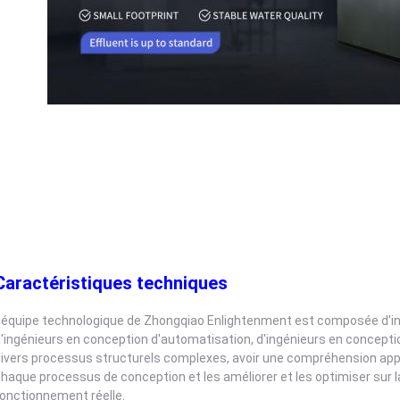
Caractéristiques techniques
'équipe technologique de Zhongqiao Enlightenment est composée d'ingé
'ingénieurs en conception d'automatisation, d'ingénieurs en conceptio
ivers processus structurels complexes, avoir une compréhension ap
haque processus de conception et les améliorer et les optimiser sur l
onctionnement réelle.