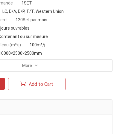
mande :
1SET
LC, D/A, D/P, T/T, Western Union
ent :
120Set par mois
 jours ouvrables
Contenant ou sur mesure
'eau (m³/j) :
100m³/j
10000×2500×2500mm
More
Add to Cart