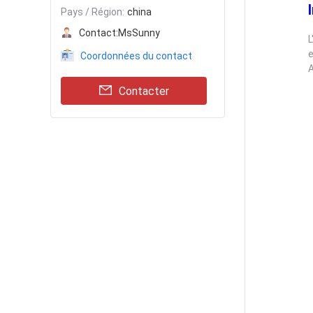
Pays / Région:
china
Contact:
MsSunny
L
e
Coordonnées du contact
A
Contacter