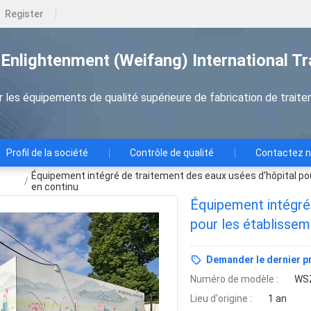
Register
Enlightenment (Weifang) International T
r les équipements de qualité supérieure de fabrication de trait
Profil de la société
Contrôle de qualité
Contactez 
Équipement intégré de traitement des eaux usées d'hôpital p
/
en continu
Équipement intégré 
pour les établisse
continu
Demander le dernier pr
Numéro de modèle :
WS
Lieu d'origine :
1 an