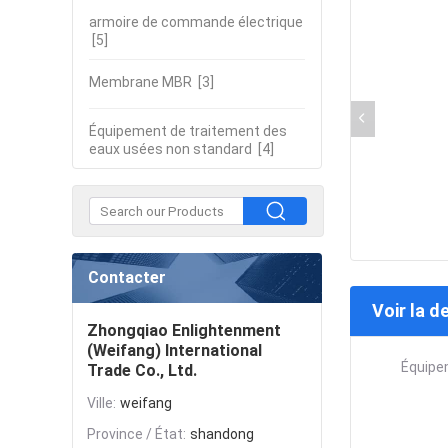
armoire de commande électrique
[5]
Membrane MBR
[3]
Équipement de traitement des
eaux usées non standard
[4]
Contacter
Voir la d
Zhongqiao Enlightenment
(Weifang) International
Équipe
Trade Co., Ltd.
Ville:
weifang
Province / État:
shandong