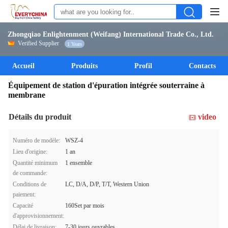
Zhongqiao Enlightenment (Weifang) International Trade Co., Ltd.
Verified Supplier
1 Years
Accueil
Produits
Profil
Contacts
Équipement de station d'épuration intégrée souterraine à
membrane
Détails du produit
video
Numéro de modèle:
WSZ-4
Lieu d'origine:
1 an
Quantité minimum
1 ensemble
de commande:
Conditions de
LC, D/A, D/P, T/T, Western Union
paiement:
Capacité
160Set par mois
d'approvisionnement:
Délai de livraison:
7-30 jours ouvrables