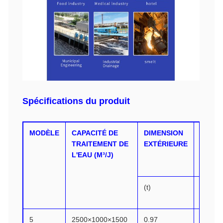
Spécifications du produit
MODÈLE
CAPACITÉ DE
DIMENSION
POIDS
TRAITEMENT DE
EXTÉRIEURE
L'ÉQU
L'EAU (M³/J)
(t)
(kW)
5
2500×1000×1500
0.97
4.72