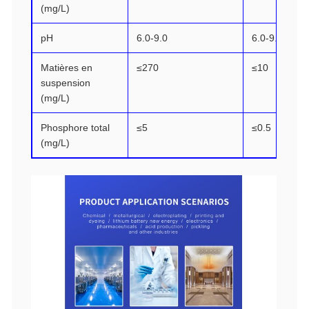
(mg/L)
pH
6.0-9.0
6.0-9.0
Matières en
≤270
≤10
suspension
(mg/L)
Phosphore total
≤5
≤0.5
(mg/L)