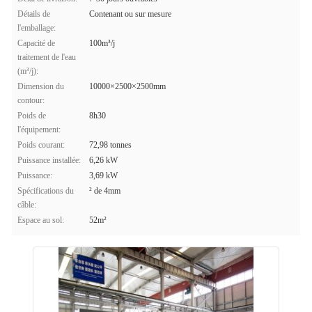
Détails de
Contenant ou sur mesure
l'emballage:
Capacité de
100m³/j
traitement de l'eau
(m³/j):
Dimension du
10000×2500×2500mm
contour:
Poids de
8h30
l'équipement:
Poids courant:
72,98 tonnes
Puissance installée:
6,26 kW
Puissance:
3,69 kW
Spécifications du
² de 4mm
câble:
Espace au sol:
52m²